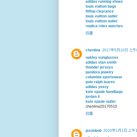
adidas running shoes
louis vuitton bags
fitflop clearance
louis vuitton outlet
louis vuitton outlet
replica rolex watches
回覆
chenlina
2017年5月10日 上午8
oakley sunglasses
adidas stan smith
thunder jerseys
pandora jewelry
columbia sportswear
polo ralph lauren
adidas yeezy
kate spade handbags
jordan 4
kate spade outlet
chenlina20170510
回覆
jasonbob
2020年1月1日 上午1