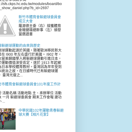
p://sfs.ckps.hc.edu.tw/modules/board/bo
d_show_daniel.php?b_id=2697
新竹市體育會躲避球委員會
成立大會
羅源德主委（右）接獲體育
會楊健雄總幹事（左）頒發
當選證書
灣躲避球運動的由來與歷史
避球運動起源於英國，隨著歐洲移民新大
在 l900 年左右盛行於美國。 l902 年，
本留美歸國學人將躲避球運動引進日本，
於運動價值深受肯定，遂於 1913 年起被
為日本學校體育教材。臺灣因為早年受到
本統治之故，在日據時代已有躲避球運
 臺灣光復之...
竹市體育會躲避球委員會101年度工作計
份 活動名稱 活動地點 主、承辦單位 活動
象 一月 躲避球委員會 期末工作會報 建功
...
中華民國102年躍動青春躲避
球大賽【相片花絮】