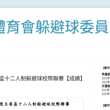
體育會躲避球委員
【新竹
男童
委盃十二人制躲避球校際聯賽【成績】
101
102年
女童
101
102
【新竹