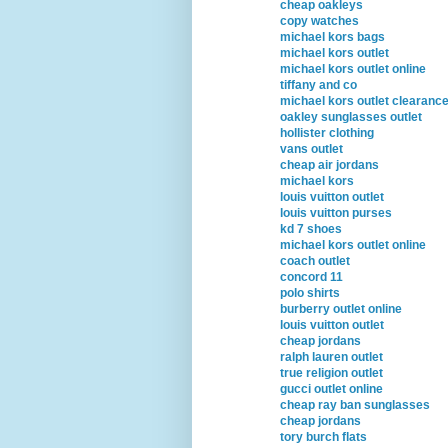
cheap oakleys
copy watches
michael kors bags
michael kors outlet
michael kors outlet online
tiffany and co
michael kors outlet clearanc
oakley sunglasses outlet
hollister clothing
vans outlet
cheap air jordans
michael kors
louis vuitton outlet
louis vuitton purses
kd 7 shoes
michael kors outlet online
coach outlet
concord 11
polo shirts
burberry outlet online
louis vuitton outlet
cheap jordans
ralph lauren outlet
true religion outlet
gucci outlet online
cheap ray ban sunglasses
cheap jordans
tory burch flats