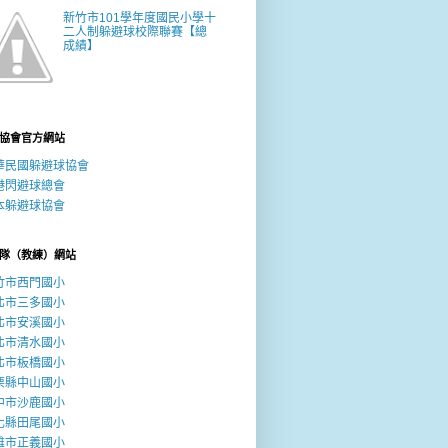
新竹市101學年度國民小學十
二人制躲避球校際聯賽【總
成績】
協會官方網站
華民國躲避球協會
港閃避球總會
本躲避球協會
隊（教練）網站
竹市西門國小
北市三多國小
北市安溪國小
北市清水國小
北市板橋國小
栗縣中山國小
中市沙鹿國小
化縣田尾國小
雄市正義國小