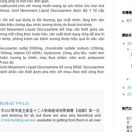
không phải là một việc đơn giản.
Muathuoctot.com với mong muốn mang lại sức khỏe cho mọi nhà
lesse Joint Movement Liquid Glucosamine được Bộ Y Tế cấp
相簿連
c hồi mô sụn khớp bị tổn thương, tạo chất nhờn, tăng tính vận
新
giảm triệu chứng đau nhức xương khớp do thoái hoá khớp
oint Movement Liquid Glucosamine kết hợp cần thiết giữa các
trong một công thức hoàn hảo, sản xuất dưới dạng lỏng để duy trì
網誌存
 khớp, phòng tránh các bệnh xương khớp hiệu quả từ việc vận
▼
20
lucosamin sulfat 2000mg, chondroitin sulfate sodium 1200mg,
▼
500mg, vitamin D3 400IU, Hyaluronic 10mg, phụ liệu: nước tinh
ythritol, hương tự nhiên, màu thực phẩm, citric acid, potassium
A vừa đủ.
 Joint Movement Liquid Glucosamine bổ sung MSM, Glucosamine
thành phần cần thiết được pha trộn với nhau theo một công thức
►
►
20
►
20
2年4月4日 下午3:25
熱門文
ost of 新竹市102學年度主委盃十二人制躲避球校際聯賽【成績】第一日,
and desiring for all, but there are also very beneficial and
新
0 link building service
available to getting from them in all over
表
.
新
表