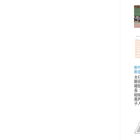
e
新
幹
主
銘
楊
長
組
裁
子人