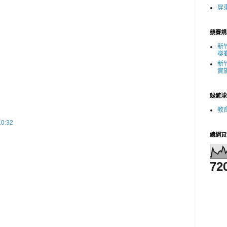
屏
競賽規
新
聯
新
實
躲避球
教
0:32
總網頁
72