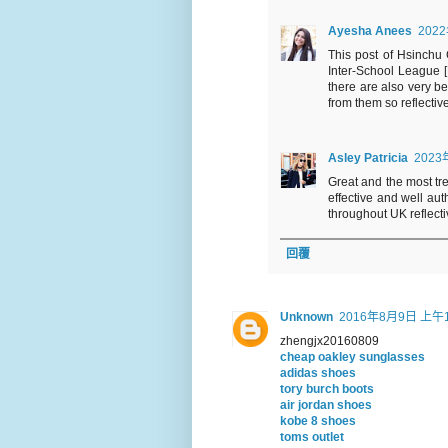
Ayesha Anees
202
This post of Hsinchu
Inter-School League [
there are also very b
from them so reflective
Asley Patricia
2023
Great and the most tre
effective and well au
throughout UK reflecti
回覆
Unknown
2016年8月9日 上午1
zhengjx20160809
cheap oakley sunglasses
adidas shoes
tory burch boots
air jordan shoes
kobe 8 shoes
toms outlet