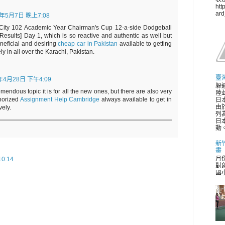
htt
ar
2年5月7日 晚上7:08
 City 102 Academic Year Chairman's Cup 12-a-side Dodgeball
Results] Day 1, which is so reactive and authentic as well but
eneficial and desiring
cheap car in Pakistan
available to getting
ly in all over the Karachi, Pakistan.
臺
年4月28日 下午4:09
躲
mendous topic it is for all the new ones, but there are also very
陸並
thorized
Assignment Help Cambridge
always available to get in
日
由
vely.
列
日
動。
新
畫
月
0:14
對
國小 