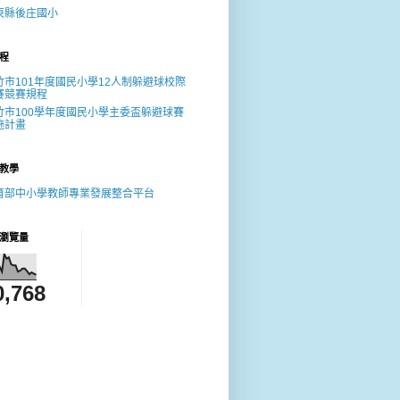
東縣後庄國小
程
竹市101年度國民小學12人制躲避球校際
賽競賽規程
竹市100學年度國民小學主委盃躲避球賽
施計畫
教學
育部中小學教師專業發展整合平台
瀏覽量
0,768