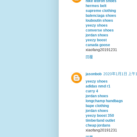
nike lebron shoes
hermes belt
supreme clothing
balenciaga shoes
louboutin shoes
yeezy shoes
converse shoes
jordan shoes
yeezy boost
canada goose
xiaofang20191231
回覆
jasonbob
2020年1月1日 上午1
yeezy shoes
adidas nmd r1
curry 4
jordan shoes
longchamp handbags
bape clothing
jordan shoes
yeezy boost 350
timberland outlet
cheap jordans
xiaofang20191231