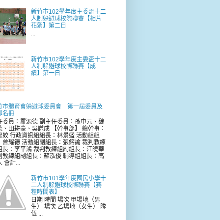
新竹市102學年度主委盃十二
人制躲避球校際聯賽【相片
花絮】第二日
...
新竹市102學年度主委盃十二
人制躲避球校際聯賽【成
績】第一日
竹市體育會躲避球委員會 第一屆委員及
部名冊
任委員：羅源德 副主任委員：孫中元、魏
德、田耕豪、吳謙成 【幹事部】 總幹事：
智蛟 行政資訊組組長：林景盛 活動組組
：曾耀德 活動組副組長：張鎔諭 裁判教練
組長：李平鴻 裁判教練組副組長：江曉華
判教練組副組長：蘇泓俊 輔導組組長：高
 會計...
新竹市101學年度國民小學十
二人制躲避球校際聯賽【賽
程時間表】
日期 時間 場次 甲場地（男
生） 場次 乙場地（女生） 隊
伍 ...