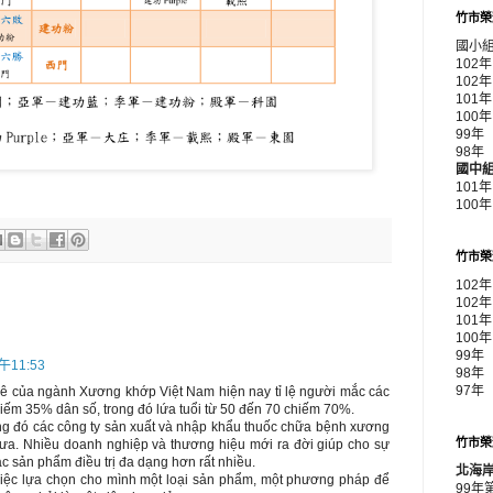
竹市榮
國小
102
102
10
10
99
98
國中
101
100
竹市榮
102
102
101
100
99年
午11:53
98年
97年
ê của ngành Xương khớp Việt Nam hiện nay tỉ lệ người mắc các
ếm 35% dân số, trong đó lứa tuổi từ 50 đến 70 chiếm 70%.
ng đó các công ty sản xuất và nhập khẩu thuốc chữa bệnh xương
竹市榮
a. Nhiều doanh nghiệp và thương hiệu mới ra đời giúp cho sự
c sản phẩm điều trị đa dạng hơn rất nhiều.
北海
việc lựa chọn cho mình một loại sản phẩm, một phương pháp để
99年