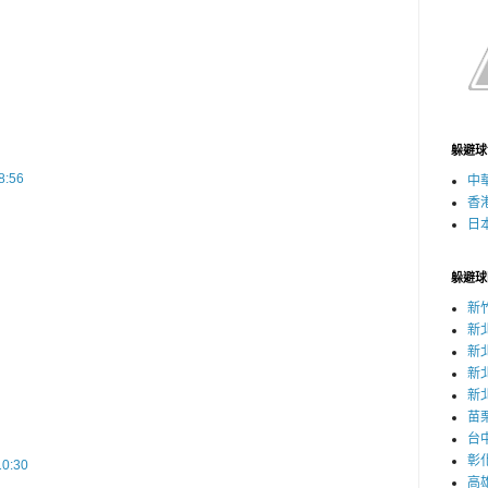
躲避球
:56
中
香
日
躲避球
新
新
新
新
新
苗
台
彰
0:30
高