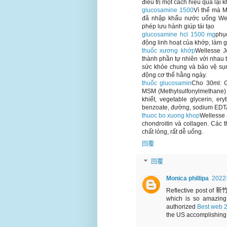
điều trị một cách hiệu quả lại 
glucosamine 1500
Vì thế mà 
đã nhập khẩu nước uống Wel
phép lưu hành giúp tái tạo
glucosamine hcl 1500 mg
phụ
động linh hoạt của khớp, làm 
thuốc xương khớp
Wellesse J
thành phần tự nhiên với nhau 
sức khỏe chung và bảo vệ sụn
động cơ thể hằng ngày.
thuốc glucosamin
Cho 30ml: G
MSM (Methylsulfonylmethane) 
khiết, vegetable glycerin, er
benzoate, đường, sodium EDT
thuoc bo xuong khop
Wellesse
chondroitin và collagen. Các 
chất lỏng, rất dễ uống.
回覆
回覆
Monica phillipa
202
Reflective p
which is so amazing 
authorized
Best web 2.
the US accomplishing