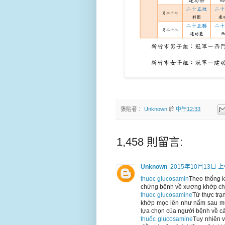
張貼者：
Unknown
於
中午12:33
1,458 則留言:
Unknown
2015年10月13日 上
thuoc glucosamin
Theo thống k
chứng bệnh về xương khớp chi
thuoc glucosamine
Từ thực trạ
khớp mọc lên như nấm sau mư
lựa chọn của người bệnh về cá
thuốc glucosamine
Tuy nhiên 