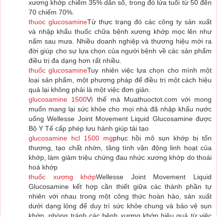
xương khớp chiếm 35% dân số, trong đó lứa tuổi từ 50 đến
70 chiếm 70%.
thuoc glucosamine
Từ thực trạng đó các công ty sản xuất
và nhập khẩu thuốc chữa bệnh xương khớp mọc lên như
nấm sau mưa. Nhiều doanh nghiệp và thương hiệu mới ra
đời giúp cho sự lựa chọn của người bệnh về các sản phẩm
điều trị đa dạng hơn rất nhiều.
thuốc glucosamine
Tuy nhiên việc lựa chọn cho mình một
loại sản phẩm, một phương pháp để điều trị một cách hiệu
quả lại không phải là một việc đơn giản.
glucosamine 1500
Vì thế mà Muathuoctot.com với mong
muốn mang lại sức khỏe cho mọi nhà đã nhập khẩu nước
uống Wellesse Joint Movement Liquid Glucosamine được
Bộ Y Tế cấp phép lưu hành giúp tái tạo
glucosamine hcl 1500 mg
phục hồi mô sụn khớp bị tổn
thương, tạo chất nhờn, tăng tính vận động linh hoạt của
khớp, làm giảm triệu chứng đau nhức xương khớp do thoái
hoá khớp
thuốc xương khớp
Wellesse Joint Movement Liquid
Glucosamine kết hợp cần thiết giữa các thành phần tự
nhiên với nhau trong một công thức hoàn hảo, sản xuất
dưới dạng lỏng để duy trì sức khỏe chung và bảo vệ sụn
khớp, phòng tránh các bệnh xương khớp hiệu quả từ việc