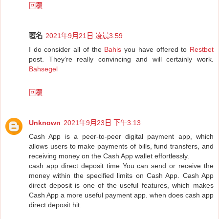
回覆
匿名
2021年9月21日 凌晨3:59
I do consider all of the
Bahis
you have offered to
Restbet
post. They’re really convincing and will certainly work.
Bahsegel
回覆
Unknown
2021年9月23日 下午3:13
Cash App is a peer-to-peer digital payment app, which
allows users to make payments of bills, fund transfers, and
receiving money on the Cash App wallet effortlessly.
cash app direct deposit time You can send or receive the
money within the specified limits on Cash App. Cash App
direct deposit is one of the useful features, which makes
Cash App a more useful payment app. when does cash app
direct deposit hit.