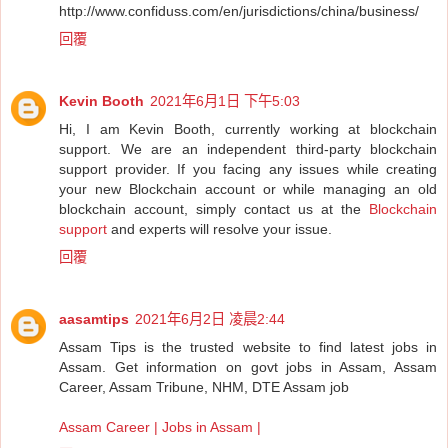
http://www.confiduss.com/en/jurisdictions/china/business/
回覆
Kevin Booth
2021年6月1日 下午5:03
Hi, I am Kevin Booth, currently working at blockchain
support. We are an independent third-party blockchain
support provider. If you facing any issues while creating
your new Blockchain account or while managing an old
blockchain account, simply contact us at the
Blockchain
support
and experts will resolve your issue.
回覆
aasamtips
2021年6月2日 凌晨2:44
Assam Tips is the trusted website to find latest jobs in
Assam. Get information on govt jobs in Assam, Assam
Career, Assam Tribune, NHM, DTE Assam job
Assam Career | Jobs in Assam |