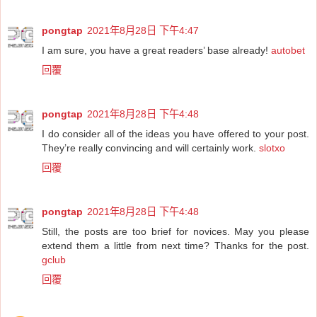
pongtap
2021年8月28日 下午4:47
I am sure, you have a great readers’ base already!
autobet
回覆
pongtap
2021年8月28日 下午4:48
I do consider all of the ideas you have offered to your post.
They’re really convincing and will certainly work.
slotxo
回覆
pongtap
2021年8月28日 下午4:48
Still, the posts are too brief for novices. May you please
extend them a little from next time? Thanks for the post.
gclub
回覆