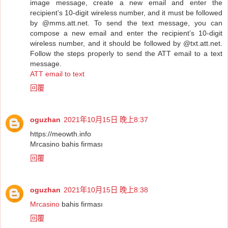
image message, create a new email and enter the
recipient’s 10-digit wireless number, and it must be followed
by @mms.att.net. To send the text message, you can
compose a new email and enter the recipient’s 10-digit
wireless number, and it should be followed by @txt.att.net.
Follow the steps properly to send the ATT email to a text
message.
ATT email to text
回覆
oguzhan
2021年10月15日 晚上8:37
https://meowth.info
Mrcasino bahis firması
回覆
oguzhan
2021年10月15日 晚上8:38
Mrcasino
bahis firması
回覆