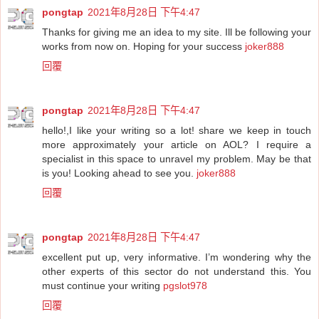
pongtap
2021年8月28日 下午4:47
Thanks for giving me an idea to my site. Ill be following your
works from now on. Hoping for your success
joker888
回覆
pongtap
2021年8月28日 下午4:47
hello!,I like your writing so a lot! share we keep in touch
more approximately your article on AOL? I require a
specialist in this space to unravel my problem. May be that
is you! Looking ahead to see you.
joker888
回覆
pongtap
2021年8月28日 下午4:47
excellent put up, very informative. I’m wondering why the
other experts of this sector do not understand this. You
must continue your writing
pgslot978
回覆