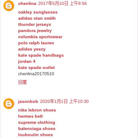
chenlina
2017年5月10日 上午8:56
oakley sunglasses
adidas stan smith
thunder jerseys
pandora jewelry
columbia sportswear
polo ralph lauren
adidas yeezy
kate spade handbags
jordan 4
kate spade outlet
chenlina20170510
回覆
jasonbob
2020年1月1日 上午10:30
nike lebron shoes
hermes belt
supreme clothing
balenciaga shoes
louboutin shoes