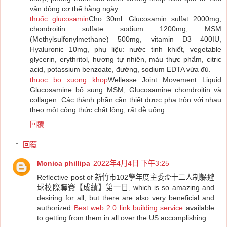
vận động cơ thể hằng ngày.
thuốc glucosamin
Cho 30ml: Glucosamin sulfat 2000mg,
chondroitin sulfate sodium 1200mg, MSM
(Methylsulfonylmethane) 500mg, vitamin D3 400IU,
Hyaluronic 10mg, phụ liệu: nước tinh khiết, vegetable
glycerin, erythritol, hương tự nhiên, màu thực phẩm, citric
acid, potassium benzoate, đường, sodium EDTA vừa đủ.
thuoc bo xuong khop
Wellesse Joint Movement Liquid
Glucosamine bổ sung MSM, Glucosamine chondroitin và
collagen. Các thành phần cần thiết được pha trộn với nhau
theo một công thức chất lỏng, rất dễ uống.
回覆
回覆
Monica phillipa
2022年4月4日 下午3:25
Reflective post of 新竹市102學年度主委盃十二人制躲避
球校際聯賽【成績】第一日, which is so amazing and
desiring for all, but there are also very beneficial and
authorized
Best web 2.0 link building service
available
to getting from them in all over the US accomplishing.