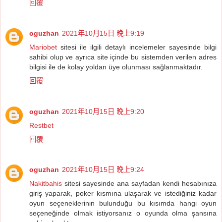
回覆
oguzhan
2021年10月15日 晚上9:19
Mariobet
sitesi ile ilgili detaylı incelemeler sayesinde bilgi
sahibi olup ve ayrıca site içinde bu sistemden verilen adres
bilgisi ile de kolay yoldan üye olunması sağlanmaktadır.
回覆
oguzhan
2021年10月15日 晚上9:20
Restbet
回覆
oguzhan
2021年10月15日 晚上9:24
Nakitbahis
sitesi sayesinde ana sayfadan kendi hesabınıza
giriş yaparak, poker kısmına ulaşarak ve istediğiniz kadar
oyun seçeneklerinin bulunduğu bu kısımda hangi oyun
seçeneğinde olmak istiyorsanız o oyunda olma şansına