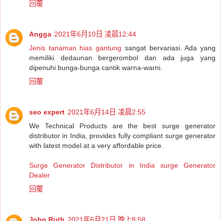
回覆
Angga
2021年6月10日 凌晨12:44
Jenis tanaman hias gantung
sangat bervariasi. Ada yang
memiliki dedaunan bergerombol dan ada juga yang
dipenuhi bunga-bunga cantik warna-warni.
回覆
seo expert
2021年6月14日 凌晨2:55
We Technical Products are the best surge generator
distributor in India, provides fully compliant surge generator
with latest model at a very affordable price.
Surge Generator Distributor in India
surge Generator
Dealer
回覆
John Ruth
2021年6月21日 晚上8:58