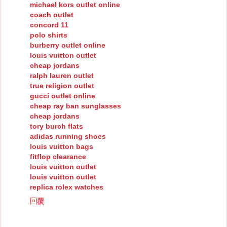
michael kors outlet online
coach outlet
concord 11
polo shirts
burberry outlet online
louis vuitton outlet
cheap jordans
ralph lauren outlet
true religion outlet
gucci outlet online
cheap ray ban sunglasses
cheap jordans
tory burch flats
adidas running shoes
louis vuitton bags
fitflop clearance
louis vuitton outlet
louis vuitton outlet
replica rolex watches
回覆