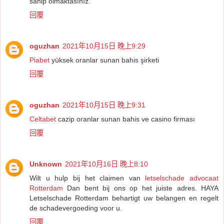
sahip olmaktasınız.
回覆
oguzhan
2021年10月15日 晚上9:29
Piabet
yüksek oranlar sunan bahis şirketi
回覆
oguzhan
2021年10月15日 晚上9:31
Celtabet
cazip oranlar sunan bahis ve casino firması
回覆
Unknown
2021年10月16日 晚上8:10
Wilt u hulp bij het claimen van
letselschade advocaat
Rotterdam
Dan bent bij ons op het juiste adres. HAYA
Letselschade Rotterdam behartigt uw belangen en regelt
de schadevergoeding voor u.
回覆