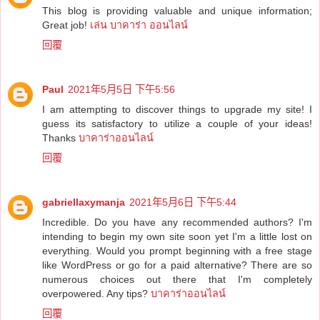
This blog is providing valuable and unique information;
Great job!
เล่น บาคาร่า ออนไลน์
回覆
Paul
2021年5月5日 下午5:56
I am attempting to discover things to upgrade my site! I
guess its satisfactory to utilize a couple of your ideas!
Thanks
บาคาร่าออนไลน์
回覆
gabriellaxymanja
2021年5月6日 下午5:44
Incredible. Do you have any recommended authors? I'm
intending to begin my own site soon yet I'm a little lost on
everything. Would you prompt beginning with a free stage
like WordPress or go for a paid alternative? There are so
numerous choices out there that I'm completely
overpowered. Any tips?
บาคาร่าออนไลน์
回覆