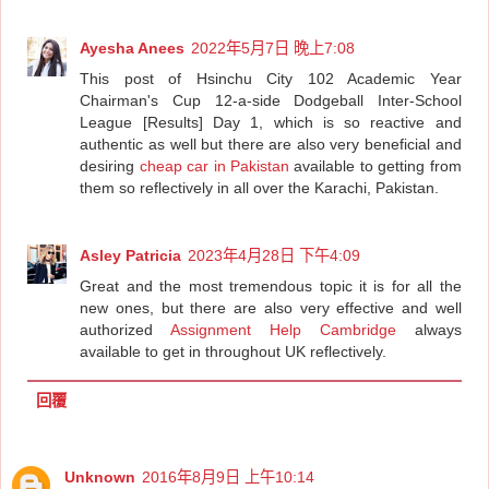
Ayesha Anees
2022年5月7日 晚上7:08
This post of Hsinchu City 102 Academic Year
Chairman's Cup 12-a-side Dodgeball Inter-School
League [Results] Day 1, which is so reactive and
authentic as well but there are also very beneficial and
desiring
cheap car in Pakistan
available to getting from
them so reflectively in all over the Karachi, Pakistan.
Asley Patricia
2023年4月28日 下午4:09
Great and the most tremendous topic it is for all the
new ones, but there are also very effective and well
authorized
Assignment Help Cambridge
always
available to get in throughout UK reflectively.
回覆
Unknown
2016年8月9日 上午10:14