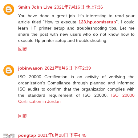
Smith John Live
2021年7月16日 晚上7:36
You have done a great job. It’s interesting to read your
article titled “How to execute
123.hp.com/setup
”. I could
learn HP printer setup and troubleshooting tips. Let me
share the post with new users who do not know how to
execute Hp printer setup and troubleshooting.
回覆
jobinwason
2021年8月6日 下午2:39
ISO 20000 Certification is an activity of verifying the
organization’s Compliance through planned and informed
ISO audits to confirm that the organization complies with
the standard requirement of ISO 20000.
ISO 20000
Certification in Jordan
回覆
pongtap
2021年8月28日 下午4:45