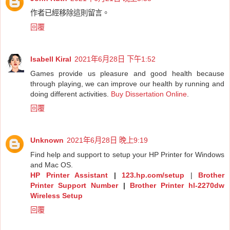
作者已經移除這則留言。
回覆
Isabell Kiral
2021年6月28日 下午1:52
Games provide us pleasure and good health because
through playing, we can improve our health by running and
doing different activities.
Buy Dissertation Online
.
回覆
Unknown
2021年6月28日 晚上9:19
Find help and support to setup your HP Printer for Windows
and Mac OS.
HP Printer Assistant
|
123.hp.com/setup
|
Brother
Printer Support Number
|
Brother Printer hl-2270dw
Wireless Setup
回覆