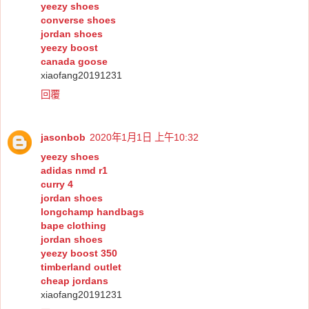
yeezy shoes
converse shoes
jordan shoes
yeezy boost
canada goose
xiaofang20191231
回覆
jasonbob
2020年1月1日 上午10:32
yeezy shoes
adidas nmd r1
curry 4
jordan shoes
longchamp handbags
bape clothing
jordan shoes
yeezy boost 350
timberland outlet
cheap jordans
xiaofang20191231