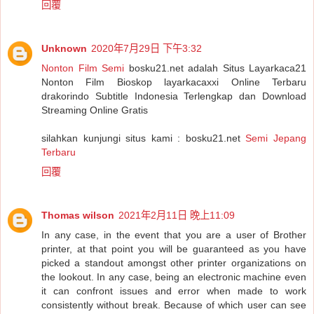
回覆
Unknown
2020年7月29日 下午3:32
Nonton Film Semi
bosku21.net adalah Situs Layarkaca21
Nonton Film Bioskop layarkacaxxi Online Terbaru
drakorindo Subtitle Indonesia Terlengkap dan Download
Streaming Online Gratis
silahkan kunjungi situs kami : bosku21.net
Semi Jepang
Terbaru
回覆
Thomas wilson
2021年2月11日 晚上11:09
In any case, in the event that you are a user of Brother
printer, at that point you will be guaranteed as you have
picked a standout amongst other printer organizations on
the lookout. In any case, being an electronic machine even
it can confront issues and error when made to work
consistently without break. Because of which user can see