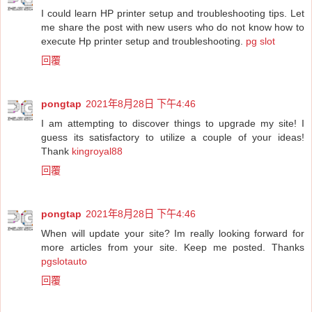
I could learn HP printer setup and troubleshooting tips. Let
me share the post with new users who do not know how to
execute Hp printer setup and troubleshooting.
pg slot
回覆
pongtap
2021年8月28日 下午4:46
I am attempting to discover things to upgrade my site! I
guess its satisfactory to utilize a couple of your ideas!
Thank
kingroyal88
回覆
pongtap
2021年8月28日 下午4:46
When will update your site? Im really looking forward for
more articles from your site. Keep me posted. Thanks
pgslotauto
回覆