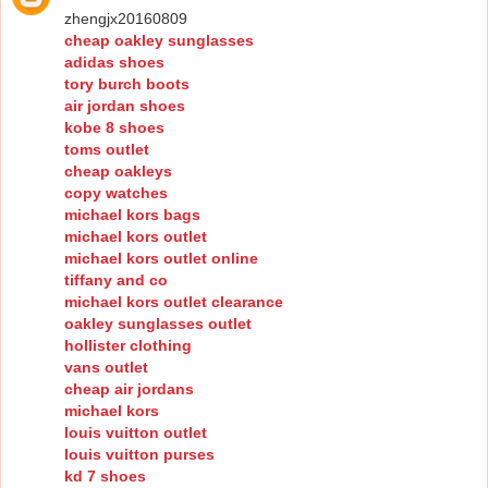
zhengjx20160809
cheap oakley sunglasses
adidas shoes
tory burch boots
air jordan shoes
kobe 8 shoes
toms outlet
cheap oakleys
copy watches
michael kors bags
michael kors outlet
michael kors outlet online
tiffany and co
michael kors outlet clearance
oakley sunglasses outlet
hollister clothing
vans outlet
cheap air jordans
michael kors
louis vuitton outlet
louis vuitton purses
kd 7 shoes