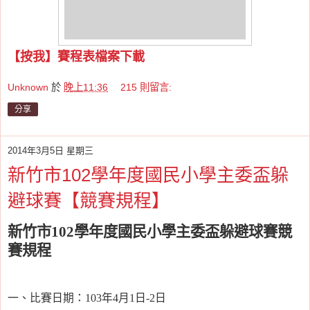
【按我】賽程表檔案下載
Unknown
於
晚上11:36
215 則留言:
分享
2014年3月5日 星期三
新竹市102學年度國民小學主委盃躲
避球賽【競賽規程】
新竹市
102
學年度國民小學主委盃躲避球賽競
賽規程
一、比賽日期：
103
年
4
月
1
日
-2
日