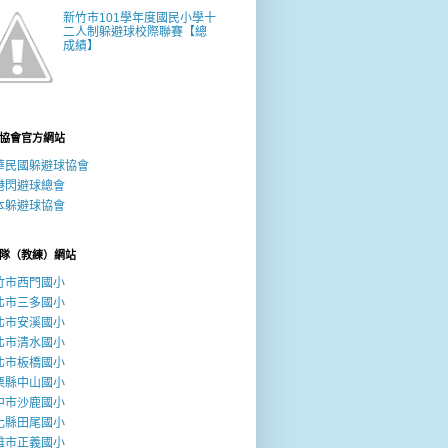
新竹市101學年度國民小學十
二人制躲避球校際聯賽【總
成績】
協會官方網站
華民國躲避球協會
港閃避球總會
本躲避球協會
隊（教練）網站
竹市西門國小
北市三多國小
北市安溪國小
北市清水國小
北市板橋國小
栗縣中山國小
中市沙鹿國小
化縣田尾國小
雄市正義國小