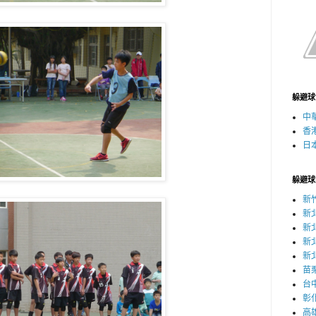
躲避球
中
香
日
躲避球
新
新
新
新
新
苗
台
彰
高