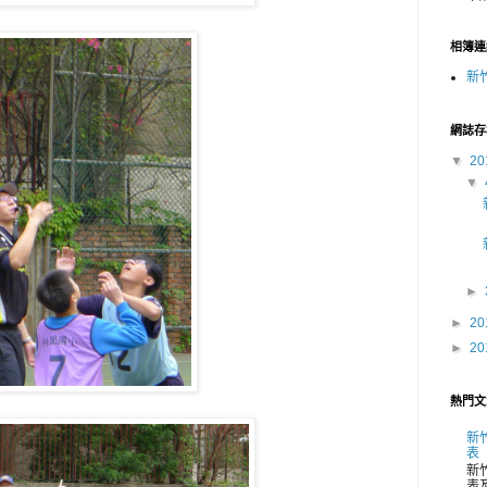
相簿連
新
網誌存
▼
20
▼
►
►
20
►
20
熱門文
新
表
新
表