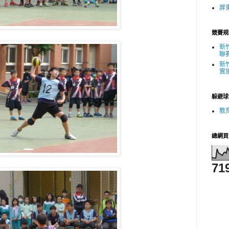
屏
競賽規
新
聯
新
實
躲避球
教
總網頁
71