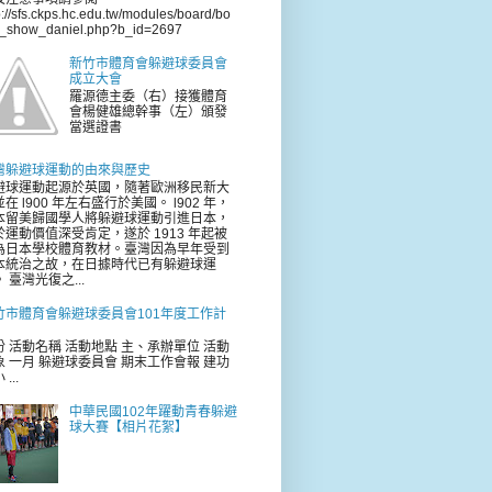
p://sfs.ckps.hc.edu.tw/modules/board/bo
d_show_daniel.php?b_id=2697
新竹市體育會躲避球委員會
成立大會
羅源德主委（右）接獲體育
會楊健雄總幹事（左）頒發
當選證書
灣躲避球運動的由來與歷史
避球運動起源於英國，隨著歐洲移民新大
在 l900 年左右盛行於美國。 l902 年，
本留美歸國學人將躲避球運動引進日本，
於運動價值深受肯定，遂於 1913 年起被
為日本學校體育教材。臺灣因為早年受到
本統治之故，在日據時代已有躲避球運
 臺灣光復之...
竹市體育會躲避球委員會101年度工作計
份 活動名稱 活動地點 主、承辦單位 活動
象 一月 躲避球委員會 期末工作會報 建功
...
中華民國102年躍動青春躲避
球大賽【相片花絮】