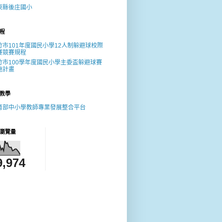
東縣後庄國小
程
竹市101年度國民小學12人制躲避球校際
賽競賽規程
竹市100學年度國民小學主委盃躲避球賽
施計畫
教學
育部中小學教師專業發展整合平台
瀏覽量
9,974