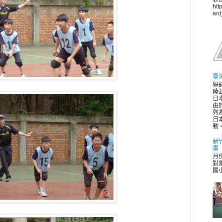
htt
ar
臺
躲
陸並
日
由
列
日
動。
新
畫
月
對
國小 