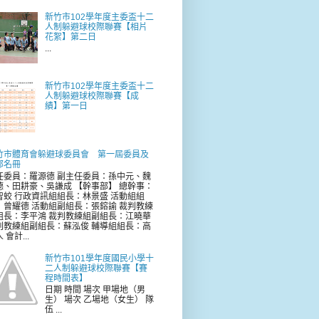
新竹市102學年度主委盃十二
人制躲避球校際聯賽【相片
花絮】第二日
...
新竹市102學年度主委盃十二
人制躲避球校際聯賽【成
績】第一日
竹市體育會躲避球委員會 第一屆委員及
部名冊
任委員：羅源德 副主任委員：孫中元、魏
德、田耕豪、吳謙成 【幹事部】 總幹事：
智蛟 行政資訊組組長：林景盛 活動組組
：曾耀德 活動組副組長：張鎔諭 裁判教練
組長：李平鴻 裁判教練組副組長：江曉華
判教練組副組長：蘇泓俊 輔導組組長：高
 會計...
新竹市101學年度國民小學十
二人制躲避球校際聯賽【賽
程時間表】
日期 時間 場次 甲場地（男
生） 場次 乙場地（女生） 隊
伍 ...