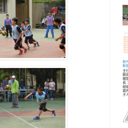
新
幹
主
銘
楊
長
組
裁
子人