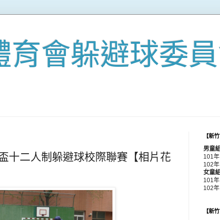
體育會躲避球委員
【新竹
男童
委盃十二人制躲避球校際聯賽【相片花
101
102年
女童
101
102
【新竹