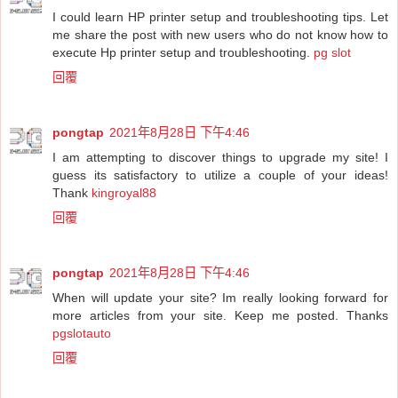
I could learn HP printer setup and troubleshooting tips. Let
me share the post with new users who do not know how to
execute Hp printer setup and troubleshooting.
pg slot
回覆
pongtap
2021年8月28日 下午4:46
I am attempting to discover things to upgrade my site! I
guess its satisfactory to utilize a couple of your ideas!
Thank
kingroyal88
回覆
pongtap
2021年8月28日 下午4:46
When will update your site? Im really looking forward for
more articles from your site. Keep me posted. Thanks
pgslotauto
回覆