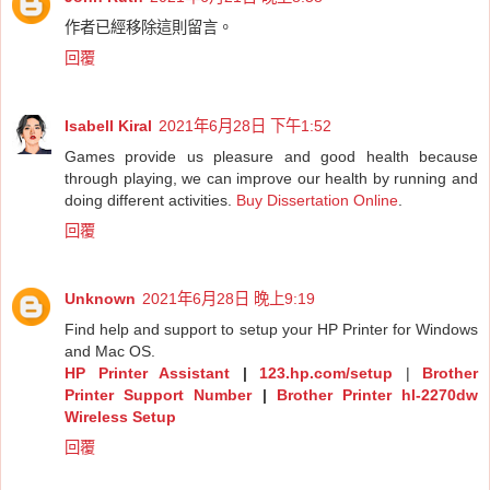
作者已經移除這則留言。
回覆
Isabell Kiral
2021年6月28日 下午1:52
Games provide us pleasure and good health because
through playing, we can improve our health by running and
doing different activities.
Buy Dissertation Online
.
回覆
Unknown
2021年6月28日 晚上9:19
Find help and support to setup your HP Printer for Windows
and Mac OS.
HP Printer Assistant
|
123.hp.com/setup
|
Brother
Printer Support Number
|
Brother Printer hl-2270dw
Wireless Setup
回覆