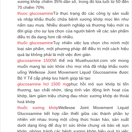
xương khớp chiếm 35% dân số, trong đó lứa tuổi từ 50 đến
70 chiếm 70%.
thuoc glucosamine
Từ thực trạng đó các công ty sản xuất
và nhập khẩu thuốc chữa bệnh xương khớp mọc lên như
nấm sau mưa. Nhiều doanh nghiệp và thương hiệu mới ra
đời giúp cho sự lựa chọn của người bệnh về các sản phẩm
điều trị đa dạng hơn rất nhiều.
thuốc glucosamine
Tuy nhiên việc lựa chọn cho mình một
loại sản phẩm, một phương pháp để điều trị một cách hiệu
quả lại không phải là một việc đơn giản.
glucosamine 1500
Vì thế mà Muathuoctot.com với mong
muốn mang lại sức khỏe cho mọi nhà đã nhập khẩu nước
uống Wellesse Joint Movement Liquid Glucosamine được
Bộ Y Tế cấp phép lưu hành giúp tái tạo
glucosamine hcl 1500 mg
phục hồi mô sụn khớp bị tổn
thương, tạo chất nhờn, tăng tính vận động linh hoạt của
khớp, làm giảm triệu chứng đau nhức xương khớp do thoái
hoá khớp
thuốc xương khớp
Wellesse Joint Movement Liquid
Glucosamine kết hợp cần thiết giữa các thành phần tự
nhiên với nhau trong một công thức hoàn hảo, sản xuất
dưới dạng lỏng để duy trì sức khỏe chung và bảo vệ sụn
khớp, phòng tránh các bệnh xương khớp hiệu quả từ việc