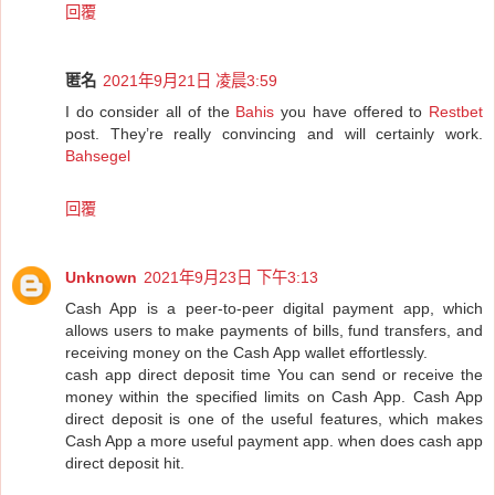
回覆
匿名
2021年9月21日 凌晨3:59
I do consider all of the
Bahis
you have offered to
Restbet
post. They’re really convincing and will certainly work.
Bahsegel
回覆
Unknown
2021年9月23日 下午3:13
Cash App is a peer-to-peer digital payment app, which
allows users to make payments of bills, fund transfers, and
receiving money on the Cash App wallet effortlessly.
cash app direct deposit time You can send or receive the
money within the specified limits on Cash App. Cash App
direct deposit is one of the useful features, which makes
Cash App a more useful payment app. when does cash app
direct deposit hit.