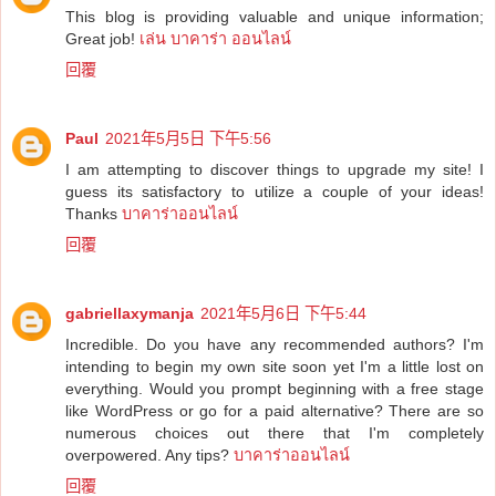
This blog is providing valuable and unique information;
Great job!
เล่น บาคาร่า ออนไลน์
回覆
Paul
2021年5月5日 下午5:56
I am attempting to discover things to upgrade my site! I
guess its satisfactory to utilize a couple of your ideas!
Thanks
บาคาร่าออนไลน์
回覆
gabriellaxymanja
2021年5月6日 下午5:44
Incredible. Do you have any recommended authors? I'm
intending to begin my own site soon yet I'm a little lost on
everything. Would you prompt beginning with a free stage
like WordPress or go for a paid alternative? There are so
numerous choices out there that I'm completely
overpowered. Any tips?
บาคาร่าออนไลน์
回覆