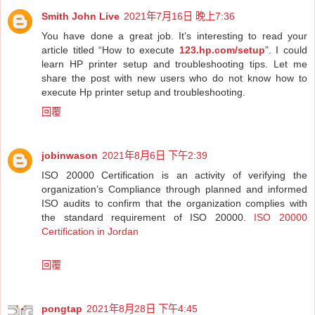
Smith John Live
2021年7月16日 晚上7:36
You have done a great job. It’s interesting to read your
article titled “How to execute
123.hp.com/setup
”. I could
learn HP printer setup and troubleshooting tips. Let me
share the post with new users who do not know how to
execute Hp printer setup and troubleshooting.
回覆
jobinwason
2021年8月6日 下午2:39
ISO 20000 Certification is an activity of verifying the
organization’s Compliance through planned and informed
ISO audits to confirm that the organization complies with
the standard requirement of ISO 20000.
ISO 20000
Certification in Jordan
回覆
pongtap
2021年8月28日 下午4:45