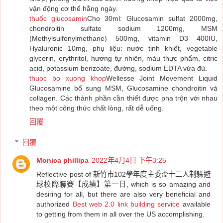
vận động cơ thể hằng ngày.
thuốc glucosamin
Cho 30ml: Glucosamin sulfat 2000mg,
chondroitin sulfate sodium 1200mg, MSM
(Methylsulfonylmethane) 500mg, vitamin D3 400IU,
Hyaluronic 10mg, phụ liệu: nước tinh khiết, vegetable
glycerin, erythritol, hương tự nhiên, màu thực phẩm, citric
acid, potassium benzoate, đường, sodium EDTA vừa đủ.
thuoc bo xuong khop
Wellesse Joint Movement Liquid
Glucosamine bổ sung MSM, Glucosamine chondroitin và
collagen. Các thành phần cần thiết được pha trộn với nhau
theo một công thức chất lỏng, rất dễ uống.
回覆
回覆
Monica phillipa
2022年4月4日 下午3:25
Reflective post of 新竹市102學年度主委盃十二人制躲避
球校際聯賽【成績】第一日, which is so amazing and
desiring for all, but there are also very beneficial and
authorized
Best web 2.0 link building service
available
to getting from them in all over the US accomplishing.