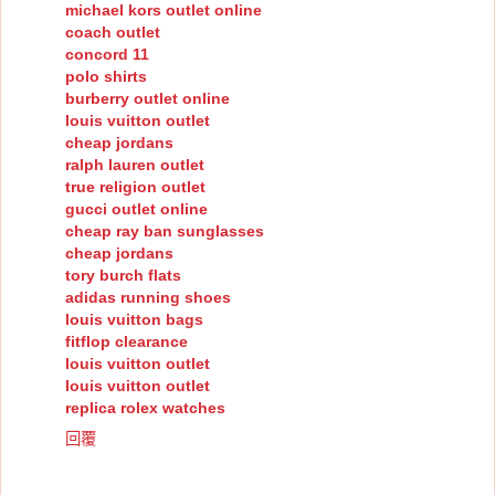
michael kors outlet online
coach outlet
concord 11
polo shirts
burberry outlet online
louis vuitton outlet
cheap jordans
ralph lauren outlet
true religion outlet
gucci outlet online
cheap ray ban sunglasses
cheap jordans
tory burch flats
adidas running shoes
louis vuitton bags
fitflop clearance
louis vuitton outlet
louis vuitton outlet
replica rolex watches
回覆