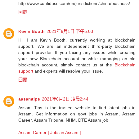
http://www.confiduss.com/en/jurisdictions/china/business/
回覆
Kevin Booth
2021年6月1日 下午5:03
Hi, I am Kevin Booth, currently working at blockchain
support. We are an independent third-party blockchain
support provider. If you facing any issues while creating
your new Blockchain account or while managing an old
blockchain account, simply contact us at the
Blockchain
support
and experts will resolve your issue.
回覆
aasamtips
2021年6月2日 凌晨2:44
Assam Tips is the trusted website to find latest jobs in
Assam. Get information on govt jobs in Assam, Assam
Career, Assam Tribune, NHM, DTE Assam job
Assam Career | Jobs in Assam |