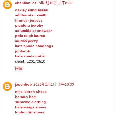
chenlina
2017年5月10日 上午8:56
oakley sunglasses
adidas stan smith
thunder jerseys
pandora jewelry
columbia sportswear
polo ralph lauren
adidas yeezy
kate spade handbags
jordan 4
kate spade outlet
chenlina20170510
回覆
jasonbob
2020年1月1日 上午10:30
nike lebron shoes
hermes belt
supreme clothing
balenciaga shoes
louboutin shoes