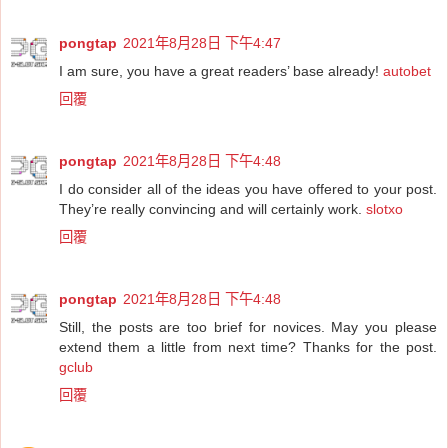
pongtap
2021年8月28日 下午4:47
I am sure, you have a great readers’ base already!
autobet
回覆
pongtap
2021年8月28日 下午4:48
I do consider all of the ideas you have offered to your post.
They’re really convincing and will certainly work.
slotxo
回覆
pongtap
2021年8月28日 下午4:48
Still, the posts are too brief for novices. May you please
extend them a little from next time? Thanks for the post.
gclub
回覆