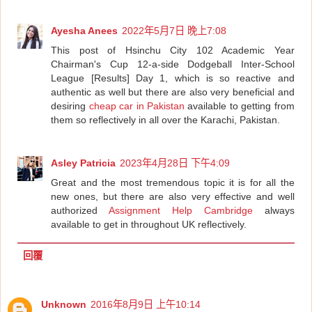
Ayesha Anees
2022年5月7日 晚上7:08
This post of Hsinchu City 102 Academic Year
Chairman's Cup 12-a-side Dodgeball Inter-School
League [Results] Day 1, which is so reactive and
authentic as well but there are also very beneficial and
desiring
cheap car in Pakistan
available to getting from
them so reflectively in all over the Karachi, Pakistan.
Asley Patricia
2023年4月28日 下午4:09
Great and the most tremendous topic it is for all the
new ones, but there are also very effective and well
authorized
Assignment Help Cambridge
always
available to get in throughout UK reflectively.
回覆
Unknown
2016年8月9日 上午10:14