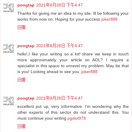
pongtap
2021年8月28日 下午4:47
Thanks for giving me an idea to my site. Ill be following your
works from now on. Hoping for your success
joker888
回覆
pongtap
2021年8月28日 下午4:47
hello!,I like your writing so a lot! share we keep in touch
more approximately your article on AOL? I require a
specialist in this space to unravel my problem. May be that
is you! Looking ahead to see you.
joker888
回覆
pongtap
2021年8月28日 下午4:47
excellent put up, very informative. I’m wondering why the
other experts of this sector do not understand this. You
must continue your writing
pgslot978
回覆