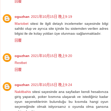
回覆
oguzhan
2021年10月15日 晚上9:19
Mariobet
sitesi ile ilgili detaylı incelemeler sayesinde bilgi
sahibi olup ve ayrıca site içinde bu sistemden verilen adres
bilgisi ile de kolay yoldan üye olunması sağlanmaktadır.
回覆
oguzhan
2021年10月15日 晚上9:20
Restbet
回覆
oguzhan
2021年10月15日 晚上9:24
Nakitbahis
sitesi sayesinde ana sayfadan kendi hesabınıza
giriş yaparak, poker kısmına ulaşarak ve istediğiniz kadar
oyun seçeneklerinin bulunduğu bu kısımda hangi oyun
seçeneğinde olmak istiyorsanız o oyunda olma şansına