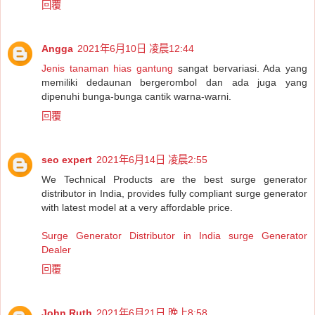
回覆
Angga
2021年6月10日 凌晨12:44
Jenis tanaman hias gantung
sangat bervariasi. Ada yang
memiliki dedaunan bergerombol dan ada juga yang
dipenuhi bunga-bunga cantik warna-warni.
回覆
seo expert
2021年6月14日 凌晨2:55
We Technical Products are the best surge generator
distributor in India, provides fully compliant surge generator
with latest model at a very affordable price.
Surge Generator Distributor in India
surge Generator
Dealer
回覆
John Ruth
2021年6月21日 晚上8:58