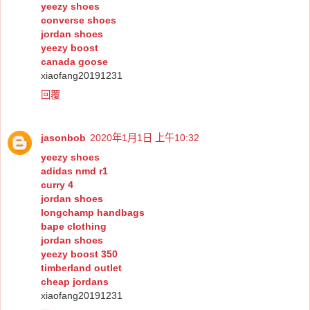
yeezy shoes
converse shoes
jordan shoes
yeezy boost
canada goose
xiaofang20191231
回覆
jasonbob
2020年1月1日 上午10:32
yeezy shoes
adidas nmd r1
curry 4
jordan shoes
longchamp handbags
bape clothing
jordan shoes
yeezy boost 350
timberland outlet
cheap jordans
xiaofang20191231