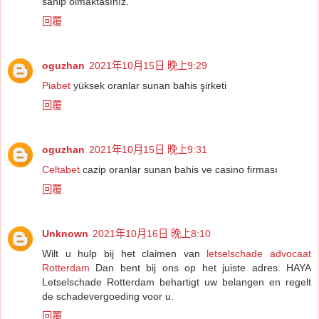
sahip olmaktasınız.
回覆
oguzhan
2021年10月15日 晚上9:29
Piabet
yüksek oranlar sunan bahis şirketi
回覆
oguzhan
2021年10月15日 晚上9:31
Celtabet
cazip oranlar sunan bahis ve casino firması
回覆
Unknown
2021年10月16日 晚上8:10
Wilt u hulp bij het claimen van
letselschade advocaat
Rotterdam
Dan bent bij ons op het juiste adres. HAYA
Letselschade Rotterdam behartigt uw belangen en regelt
de schadevergoeding voor u.
回覆