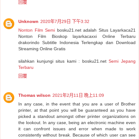
回覆
Unknown
2020年7月29日 下午3:32
Nonton Film Semi
bosku21.net adalah Situs Layarkaca21
Nonton Film Bioskop layarkacaxxi Online Terbaru
drakorindo Subtitle Indonesia Terlengkap dan Download
Streaming Online Gratis
silahkan kunjungi situs kami : bosku21.net
Semi Jepang
Terbaru
回覆
Thomas wilson
2021年2月11日 晚上11:09
In any case, in the event that you are a user of Brother
printer, at that point you will be guaranteed as you have
picked a standout amongst other printer organizations on
the lookout. In any case, being an electronic machine even
it can confront issues and error when made to work
consistently without break. Because of which user can see