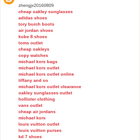
zhengjx20160809
cheap oakley sunglasses
adidas shoes
tory burch boots
air jordan shoes
kobe 8 shoes
toms outlet
cheap oakleys
copy watches
michael kors bags
michael kors outlet
michael kors outlet online
tiffany and co
michael kors outlet clearance
oakley sunglasses outlet
hollister clothing
vans outlet
cheap air jordans
michael kors
louis vuitton outlet
louis vuitton purses
kd 7 shoes