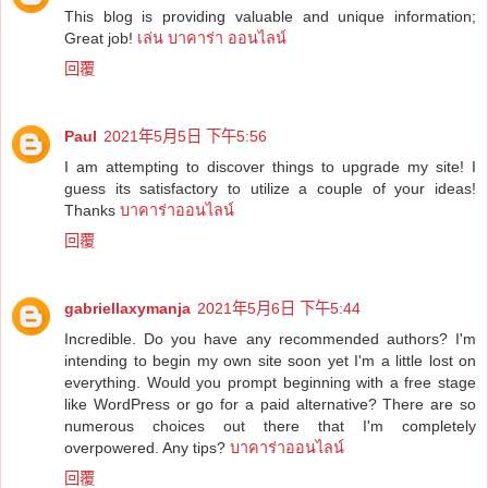
This blog is providing valuable and unique information;
Great job!
เล่น บาคาร่า ออนไลน์
回覆
Paul
2021年5月5日 下午5:56
I am attempting to discover things to upgrade my site! I
guess its satisfactory to utilize a couple of your ideas!
Thanks
บาคาร่าออนไลน์
回覆
gabriellaxymanja
2021年5月6日 下午5:44
Incredible. Do you have any recommended authors? I'm
intending to begin my own site soon yet I'm a little lost on
everything. Would you prompt beginning with a free stage
like WordPress or go for a paid alternative? There are so
numerous choices out there that I'm completely
overpowered. Any tips?
บาคาร่าออนไลน์
回覆