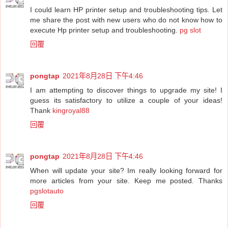
I could learn HP printer setup and troubleshooting tips. Let
me share the post with new users who do not know how to
execute Hp printer setup and troubleshooting.
pg slot
回覆
pongtap
2021年8月28日 下午4:46
I am attempting to discover things to upgrade my site! I
guess its satisfactory to utilize a couple of your ideas!
Thank
kingroyal88
回覆
pongtap
2021年8月28日 下午4:46
When will update your site? Im really looking forward for
more articles from your site. Keep me posted. Thanks
pgslotauto
回覆