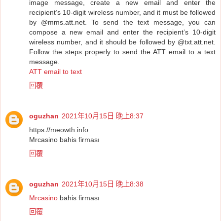
image message, create a new email and enter the
recipient’s 10-digit wireless number, and it must be followed
by @mms.att.net. To send the text message, you can
compose a new email and enter the recipient’s 10-digit
wireless number, and it should be followed by @txt.att.net.
Follow the steps properly to send the ATT email to a text
message.
ATT email to text
回覆
oguzhan
2021年10月15日 晚上8:37
https://meowth.info
Mrcasino bahis firması
回覆
oguzhan
2021年10月15日 晚上8:38
Mrcasino
bahis firması
回覆