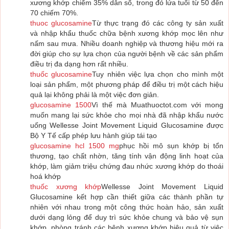
xương khớp chiếm 35% dân số, trong đó lứa tuổi từ 50 đến
70 chiếm 70%.
thuoc glucosamine
Từ thực trạng đó các công ty sản xuất
và nhập khẩu thuốc chữa bệnh xương khớp mọc lên như
nấm sau mưa. Nhiều doanh nghiệp và thương hiệu mới ra
đời giúp cho sự lựa chọn của người bệnh về các sản phẩm
điều trị đa dạng hơn rất nhiều.
thuốc glucosamine
Tuy nhiên việc lựa chọn cho mình một
loại sản phẩm, một phương pháp để điều trị một cách hiệu
quả lại không phải là một việc đơn giản.
glucosamine 1500
Vì thế mà Muathuoctot.com với mong
muốn mang lại sức khỏe cho mọi nhà đã nhập khẩu nước
uống Wellesse Joint Movement Liquid Glucosamine được
Bộ Y Tế cấp phép lưu hành giúp tái tạo
glucosamine hcl 1500 mg
phục hồi mô sụn khớp bị tổn
thương, tạo chất nhờn, tăng tính vận động linh hoạt của
khớp, làm giảm triệu chứng đau nhức xương khớp do thoái
hoá khớp
thuốc xương khớp
Wellesse Joint Movement Liquid
Glucosamine kết hợp cần thiết giữa các thành phần tự
nhiên với nhau trong một công thức hoàn hảo, sản xuất
dưới dạng lỏng để duy trì sức khỏe chung và bảo vệ sụn
khớp, phòng tránh các bệnh xương khớp hiệu quả từ việc