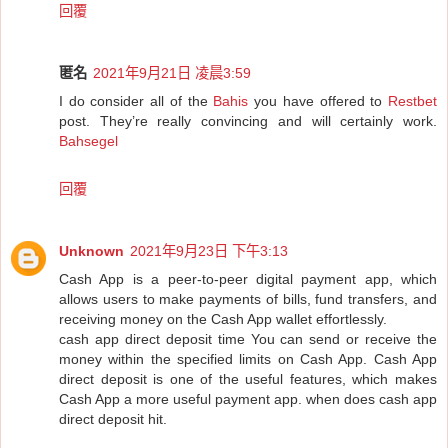
回覆
匿名
2021年9月21日 凌晨3:59
I do consider all of the
Bahis
you have offered to
Restbet
post. They’re really convincing and will certainly work.
Bahsegel
回覆
Unknown
2021年9月23日 下午3:13
Cash App is a peer-to-peer digital payment app, which
allows users to make payments of bills, fund transfers, and
receiving money on the Cash App wallet effortlessly.
cash app direct deposit time You can send or receive the
money within the specified limits on Cash App. Cash App
direct deposit is one of the useful features, which makes
Cash App a more useful payment app. when does cash app
direct deposit hit.