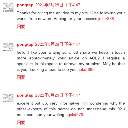
pongtap
2021年8月28日 下午4:47
Thanks for giving me an idea to my site. Ill be following your
works from now on. Hoping for your success
joker888
回覆
pongtap
2021年8月28日 下午4:47
hello!,I like your writing so a lot! share we keep in touch
more approximately your article on AOL? I require a
specialist in this space to unravel my problem. May be that
is you! Looking ahead to see you.
joker888
回覆
pongtap
2021年8月28日 下午4:47
excellent put up, very informative. I’m wondering why the
other experts of this sector do not understand this. You
must continue your writing
pgslot978
回覆