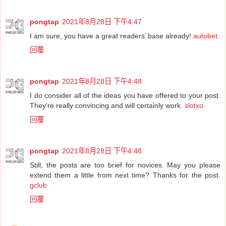
pongtap
2021年8月28日 下午4:47
I am sure, you have a great readers’ base already!
autobet
回覆
pongtap
2021年8月28日 下午4:48
I do consider all of the ideas you have offered to your post.
They’re really convincing and will certainly work.
slotxo
回覆
pongtap
2021年8月28日 下午4:48
Still, the posts are too brief for novices. May you please
extend them a little from next time? Thanks for the post.
gclub
回覆