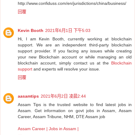
http://www.confiduss.com/en/jurisdictions/china/business/
回覆
Kevin Booth
2021年6月1日 下午5:03
Hi, I am Kevin Booth, currently working at blockchain
support. We are an independent third-party blockchain
support provider. If you facing any issues while creating
your new Blockchain account or while managing an old
blockchain account, simply contact us at the
Blockchain
support
and experts will resolve your issue.
回覆
aasamtips
2021年6月2日 凌晨2:44
Assam Tips is the trusted website to find latest jobs in
Assam. Get information on govt jobs in Assam, Assam
Career, Assam Tribune, NHM, DTE Assam job
Assam Career | Jobs in Assam |