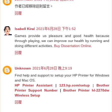
作者已經移除這則留言。
回覆
Isabell Kiral
2021年6月28日 下午1:52
Games provide us pleasure and good health because
through playing, we can improve our health by running and
doing different activities.
Buy Dissertation Online
.
回覆
Unknown
2021年6月28日 晚上9:19
Find help and support to setup your HP Printer for Windows
and Mac OS.
HP Printer Assistant
|
123.hp.com/setup
|
Brother
Printer Support Number
|
Brother Printer hl-2270dw
Wireless Setup
回覆