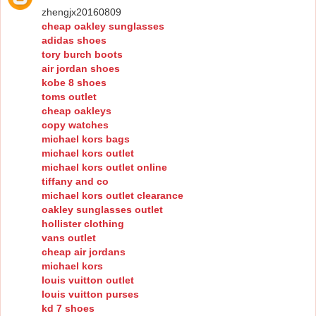
zhengjx20160809
cheap oakley sunglasses
adidas shoes
tory burch boots
air jordan shoes
kobe 8 shoes
toms outlet
cheap oakleys
copy watches
michael kors bags
michael kors outlet
michael kors outlet online
tiffany and co
michael kors outlet clearance
oakley sunglasses outlet
hollister clothing
vans outlet
cheap air jordans
michael kors
louis vuitton outlet
louis vuitton purses
kd 7 shoes