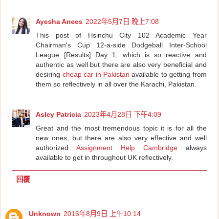
Ayesha Anees
2022年5月7日 晚上7:08
This post of Hsinchu City 102 Academic Year
Chairman's Cup 12-a-side Dodgeball Inter-School
League [Results] Day 1, which is so reactive and
authentic as well but there are also very beneficial and
desiring
cheap car in Pakistan
available to getting from
them so reflectively in all over the Karachi, Pakistan.
Asley Patricia
2023年4月28日 下午4:09
Great and the most tremendous topic it is for all the
new ones, but there are also very effective and well
authorized
Assignment Help Cambridge
always
available to get in throughout UK reflectively.
回覆
Unknown
2016年8月9日 上午10:14