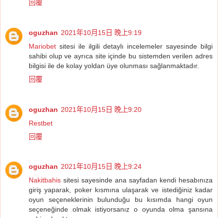
回覆
oguzhan
2021年10月15日 晚上9:19
Mariobet
sitesi ile ilgili detaylı incelemeler sayesinde bilgi
sahibi olup ve ayrıca site içinde bu sistemden verilen adres
bilgisi ile de kolay yoldan üye olunması sağlanmaktadır.
回覆
oguzhan
2021年10月15日 晚上9:20
Restbet
回覆
oguzhan
2021年10月15日 晚上9:24
Nakitbahis
sitesi sayesinde ana sayfadan kendi hesabınıza
giriş yaparak, poker kısmına ulaşarak ve istediğiniz kadar
oyun seçeneklerinin bulunduğu bu kısımda hangi oyun
seçeneğinde olmak istiyorsanız o oyunda olma şansına