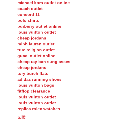
michael kors outlet online
coach outlet
concord 11
polo shirts
burberry outlet online
louis vuitton outlet
cheap jordans
ralph lauren outlet
true religion outlet
gucci outlet online
cheap ray ban sunglasses
cheap jordans
tory burch flats
adidas running shoes
louis vuitton bags
fitflop clearance
louis vuitton outlet
louis vuitton outlet
replica rolex watches
回覆