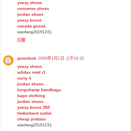
yeezy shoes
converse shoes
jordan shoes
yeezy boost
canada goose
xiaofang20191231
回覆
jasonbob
2020年1月1日 上午10:32
yeezy shoes
adidas nmd r1
curry 4
jordan shoes
longchamp handbags
bape clothing
jordan shoes
yeezy boost 350
timberland outlet
cheap jordans
xiaofang20191231