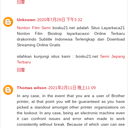
回覆
Unknown
2020年7月29日 下午3:32
Nonton Film Semi
bosku21.net adalah Situs Layarkaca21
Nonton Film Bioskop layarkacaxxi Online Terbaru
drakorindo Subtitle Indonesia Terlengkap dan Download
Streaming Online Gratis
silahkan kunjungi situs kami : bosku21.net
Semi Jepang
Terbaru
回覆
Thomas wilson
2021年2月11日 晚上11:09
In any case, in the event that you are a user of Brother
printer, at that point you will be guaranteed as you have
picked a standout amongst other printer organizations on
the lookout. In any case, being an electronic machine even
it can confront issues and error when made to work
consistently without break. Because of which user can see