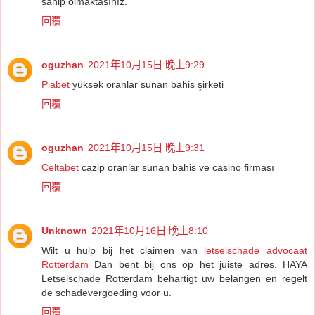
sahip olmaktasınız.
回覆
oguzhan
2021年10月15日 晚上9:29
Piabet
yüksek oranlar sunan bahis şirketi
回覆
oguzhan
2021年10月15日 晚上9:31
Celtabet
cazip oranlar sunan bahis ve casino firması
回覆
Unknown
2021年10月16日 晚上8:10
Wilt u hulp bij het claimen van
letselschade advocaat
Rotterdam
Dan bent bij ons op het juiste adres. HAYA
Letselschade Rotterdam behartigt uw belangen en regelt
de schadevergoeding voor u.
回覆