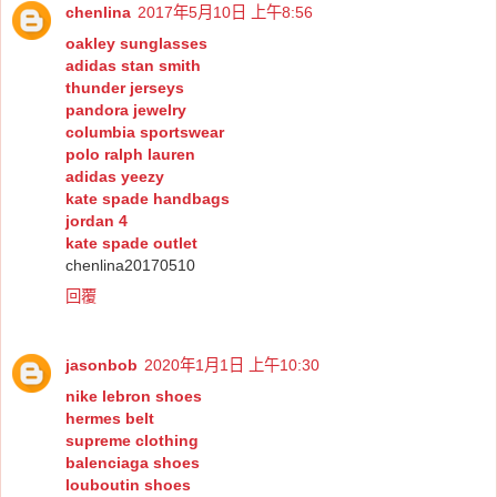
chenlina
2017年5月10日 上午8:56
oakley sunglasses
adidas stan smith
thunder jerseys
pandora jewelry
columbia sportswear
polo ralph lauren
adidas yeezy
kate spade handbags
jordan 4
kate spade outlet
chenlina20170510
回覆
jasonbob
2020年1月1日 上午10:30
nike lebron shoes
hermes belt
supreme clothing
balenciaga shoes
louboutin shoes