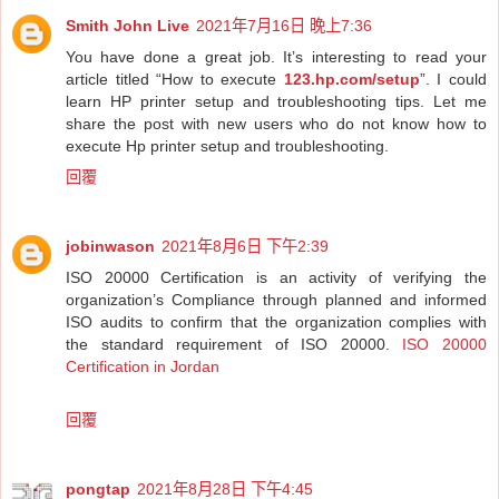
Smith John Live
2021年7月16日 晚上7:36
You have done a great job. It’s interesting to read your
article titled “How to execute
123.hp.com/setup
”. I could
learn HP printer setup and troubleshooting tips. Let me
share the post with new users who do not know how to
execute Hp printer setup and troubleshooting.
回覆
jobinwason
2021年8月6日 下午2:39
ISO 20000 Certification is an activity of verifying the
organization’s Compliance through planned and informed
ISO audits to confirm that the organization complies with
the standard requirement of ISO 20000.
ISO 20000
Certification in Jordan
回覆
pongtap
2021年8月28日 下午4:45