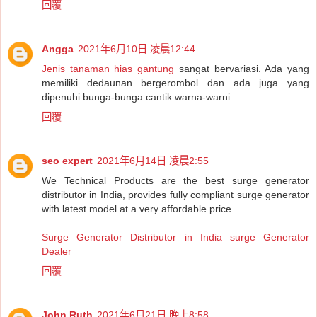
回覆
Angga
2021年6月10日 凌晨12:44
Jenis tanaman hias gantung
sangat bervariasi. Ada yang
memiliki dedaunan bergerombol dan ada juga yang
dipenuhi bunga-bunga cantik warna-warni.
回覆
seo expert
2021年6月14日 凌晨2:55
We Technical Products are the best surge generator
distributor in India, provides fully compliant surge generator
with latest model at a very affordable price.
Surge Generator Distributor in India
surge Generator
Dealer
回覆
John Ruth
2021年6月21日 晚上8:58