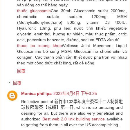
vận động cơ thể hằng ngày.
thuốc glucosamin
Cho 30ml: Glucosamin sulfat 2000mg,
chondroitin sulfate sodium 1200mg, MSM
(Methylsulfonylmethane) 500mg, vitamin D3 400IU,
Hyaluronic 10mg, phụ liệu: nước tinh khiết, vegetable
glycerin, erythritol, hương tự nhiên, màu thực phẩm, citric
acid, potassium benzoate, đường, sodium EDTA vừa đủ.
thuoc bo xuong khop
Wellesse Joint Movement Liquid
Glucosamine bổ sung MSM, Glucosamine chondroitin và
collagen. Các thành phần cần thiết được pha trộn với nhau
theo một công thức chất lỏng, rất dễ uống.
回覆
回覆
Monica phillipa
2022年4月4日 下午3:25
Reflective post of 新竹市102學年度主委盃十二人制躲避
球校際聯賽【成績】第一日, which is so amazing and
desiring for all, but there are also very beneficial and
authorized
Best web 2.0 link building service
available
to getting from them in all over the US accomplishing.