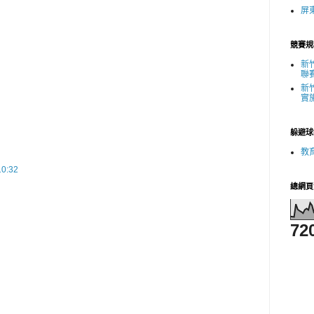
屏
競賽規
新
聯
新
實
躲避球
教
0:32
總網頁
72