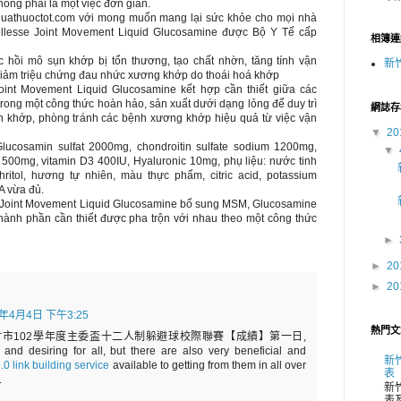
không phải là một việc đơn giản.
Muathuoctot.com với mong muốn mang lại sức khỏe cho mọi nhà
lesse Joint Movement Liquid Glucosamine được Bộ Y Tế cấp
相簿連
c hồi mô sụn khớp bị tổn thương, tạo chất nhờn, tăng tính vận
新
giảm triệu chứng đau nhức xương khớp do thoái hoá khớp
oint Movement Liquid Glucosamine kết hợp cần thiết giữa các
trong một công thức hoàn hảo, sản xuất dưới dạng lỏng để duy trì
網誌存
 khớp, phòng tránh các bệnh xương khớp hiệu quả từ việc vận
▼
20
lucosamin sulfat 2000mg, chondroitin sulfate sodium 1200mg,
▼
500mg, vitamin D3 400IU, Hyaluronic 10mg, phụ liệu: nước tinh
ythritol, hương tự nhiên, màu thực phẩm, citric acid, potassium
A vừa đủ.
 Joint Movement Liquid Glucosamine bổ sung MSM, Glucosamine
thành phần cần thiết được pha trộn với nhau theo một công thức
►
►
20
►
20
2年4月4日 下午3:25
熱門文
ost of 新竹市102學年度主委盃十二人制躲避球校際聯賽【成績】第一日,
and desiring for all, but there are also very beneficial and
新
0 link building service
available to getting from them in all over
表
.
新
表