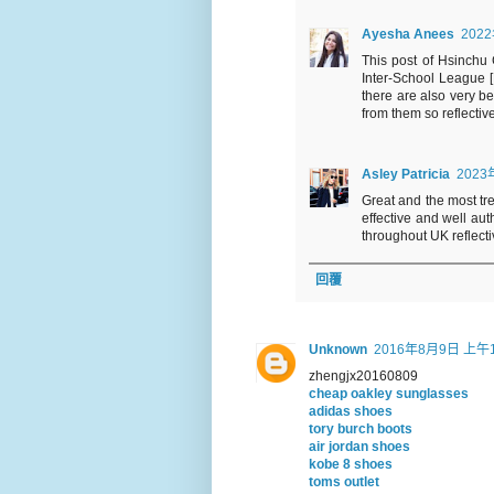
Ayesha Anees
202
This post of Hsinchu
Inter-School League [
there are also very b
from them so reflective
Asley Patricia
2023
Great and the most tre
effective and well au
throughout UK reflecti
回覆
Unknown
2016年8月9日 上午1
zhengjx20160809
cheap oakley sunglasses
adidas shoes
tory burch boots
air jordan shoes
kobe 8 shoes
toms outlet