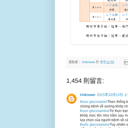
張貼者：
Unknown
於
中午12:33
1,454 則留言:
Unknown
2015年10月13日 上
thuoc glucosamin
Theo thống k
chứng bệnh về xương khớp chi
thuoc glucosamine
Từ thực trạ
khớp mọc lên như nấm sau mư
lựa chọn của người bệnh về cá
thuốc glucosamine
Tuy nhiên 