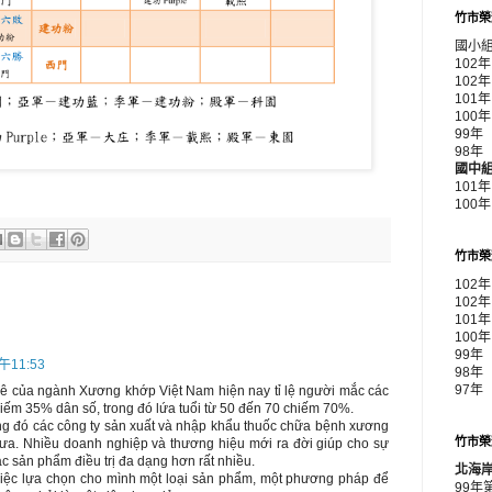
竹市榮
國小
102
102
10
10
99
98
國中
101
100
竹市榮
102
102
101
100
99年
午11:53
98年
97年
ê của ngành Xương khớp Việt Nam hiện nay tỉ lệ người mắc các
ếm 35% dân số, trong đó lứa tuổi từ 50 đến 70 chiếm 70%.
ng đó các công ty sản xuất và nhập khẩu thuốc chữa bệnh xương
竹市榮
a. Nhiều doanh nghiệp và thương hiệu mới ra đời giúp cho sự
c sản phẩm điều trị đa dạng hơn rất nhiều.
北海
việc lựa chọn cho mình một loại sản phẩm, một phương pháp để
99年