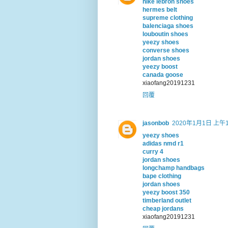
nike lebron shoes
hermes belt
supreme clothing
balenciaga shoes
louboutin shoes
yeezy shoes
converse shoes
jordan shoes
yeezy boost
canada goose
xiaofang20191231
回覆
jasonbob
2020年1月1日 上午1
yeezy shoes
adidas nmd r1
curry 4
jordan shoes
longchamp handbags
bape clothing
jordan shoes
yeezy boost 350
timberland outlet
cheap jordans
xiaofang20191231