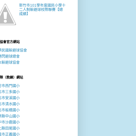
新竹市101學年度國民小學十
二人制躲避球校際聯賽【總
成績】
協會官方網站
華民國躲避球協會
港閃避球總會
本躲避球協會
隊（教練）網站
竹市西門國小
北市三多國小
北市安溪國小
北市清水國小
北市板橋國小
栗縣中山國小
中市沙鹿國小
化縣田尾國小
雄市正義國小