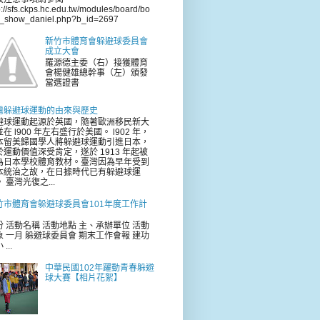
p://sfs.ckps.hc.edu.tw/modules/board/bo
d_show_daniel.php?b_id=2697
新竹市體育會躲避球委員會
成立大會
羅源德主委（右）接獲體育
會楊健雄總幹事（左）頒發
當選證書
灣躲避球運動的由來與歷史
避球運動起源於英國，隨著歐洲移民新大
在 l900 年左右盛行於美國。 l902 年，
本留美歸國學人將躲避球運動引進日本，
於運動價值深受肯定，遂於 1913 年起被
為日本學校體育教材。臺灣因為早年受到
本統治之故，在日據時代已有躲避球運
 臺灣光復之...
竹市體育會躲避球委員會101年度工作計
份 活動名稱 活動地點 主、承辦單位 活動
象 一月 躲避球委員會 期末工作會報 建功
...
中華民國102年躍動青春躲避
球大賽【相片花絮】