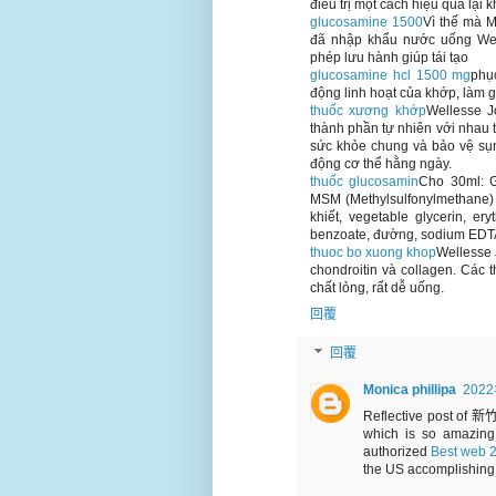
điều trị một cách hiệu quả lại 
glucosamine 1500
Vì thế mà 
đã nhập khẩu nước uống Wel
phép lưu hành giúp tái tạo
glucosamine hcl 1500 mg
phụ
động linh hoạt của khớp, làm 
thuốc xương khớp
Wellesse J
thành phần tự nhiên với nhau 
sức khỏe chung và bảo vệ sụn
động cơ thể hằng ngày.
thuốc glucosamin
Cho 30ml: G
MSM (Methylsulfonylmethane) 
khiết, vegetable glycerin, er
benzoate, đường, sodium EDT
thuoc bo xuong khop
Wellesse
chondroitin và collagen. Các 
chất lỏng, rất dễ uống.
回覆
回覆
Monica phillipa
202
Reflective p
which is so amazing 
authorized
Best web 2.
the US accomplishing