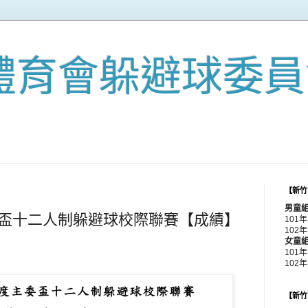
體育會躲避球委員
【新竹
男童
委盃十二人制躲避球校際聯賽【成績】
101
102年
女童
101
102
【新竹