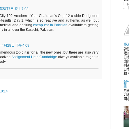
htt
ar
2年5月7日 晚上7:08
 City 102 Academic Year Chairman's Cup 12-a-side Dodgeball
Results] Day 1, which is so reactive and authentic as well but
eneficial and desiring
cheap car in Pakistan
available to getting
ly in all over the Karachi, Pakistan.
臺
年4月28日 下午4:09
躲
mendous topic it is for all the new ones, but there are also very
陸並
thorized
Assignment Help Cambridge
always available to get in
日
由
vely.
列
日
動。
新
畫
月
0:14
對
國小 