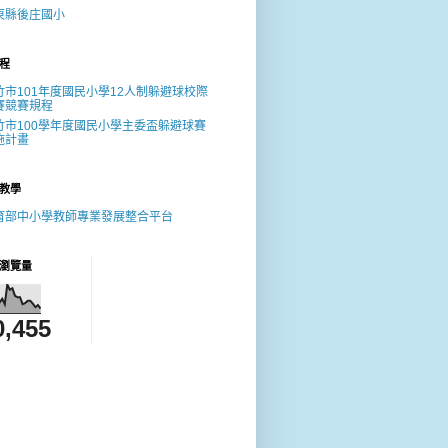
東縣後庄國小
程
竹市101年度國民小學12人制躲避球校際
賽競賽規程
竹市100學年度國民小學主委盃躲避球賽
施計畫
教學
育部中小學教師專業發展整合平台
瀏覽量
0,455