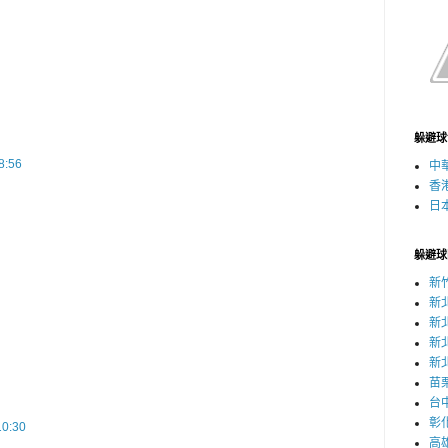
躲避球
:56
中
香
日
躲避球
新
新
新
新
新
苗
台
彰
0:30
高