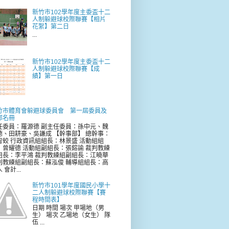
新竹市102學年度主委盃十二
人制躲避球校際聯賽【相片
花絮】第二日
...
新竹市102學年度主委盃十二
人制躲避球校際聯賽【成
績】第一日
竹市體育會躲避球委員會 第一屆委員及
部名冊
任委員：羅源德 副主任委員：孫中元、魏
德、田耕豪、吳謙成 【幹事部】 總幹事：
智蛟 行政資訊組組長：林景盛 活動組組
：曾耀德 活動組副組長：張鎔諭 裁判教練
組長：李平鴻 裁判教練組副組長：江曉華
判教練組副組長：蘇泓俊 輔導組組長：高
 會計...
新竹市101學年度國民小學十
二人制躲避球校際聯賽【賽
程時間表】
日期 時間 場次 甲場地（男
生） 場次 乙場地（女生） 隊
伍 ...