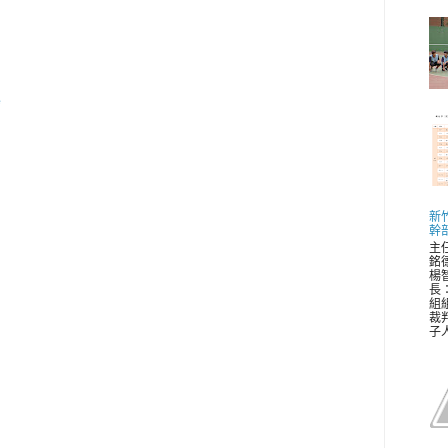
e
新
幹
主
銘
楊
長
組
裁
子人