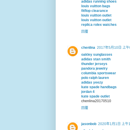
adidas running shoes
louis vuitton bags
fitflop clearance
louis vuitton outlet
louis vuitton outlet
replica rolex watches
回覆
chenlina
2017年5月10日 上午8
oakley sunglasses
adidas stan smith
thunder jerseys
pandora jewelry
columbia sportswear
polo ralph lauren
adidas yeezy
kate spade handbags
jordan 4
kate spade outlet
chenlina20170510
回覆
jasonbob
2020年1月1日 上午1