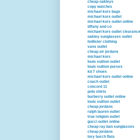
cheap oakleys
copy watches
michael kors bags
michael kors outlet
michael kors outlet online
tiffany and co
michael kors outlet clearanc
oakley sunglasses outlet
hollister clothing
vans outlet
cheap air jordans
michael kors
louis vuitton outlet
louis vuitton purses
kd 7 shoes
michael kors outlet online
coach outlet
concord 11
polo shirts
burberry outlet online
louis vuitton outlet
cheap jordans
ralph lauren outlet
true religion outlet
gucci outlet online
cheap ray ban sunglasses
cheap jordans
tory burch flats