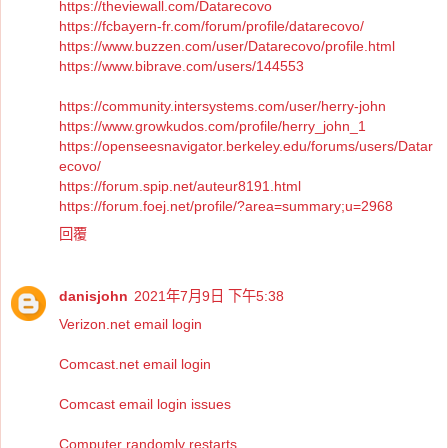
https://theviewall.com/Datarecovo
https://fcbayern-fr.com/forum/profile/datarecovo/
https://www.buzzen.com/user/Datarecovo/profile.html
https://www.bibrave.com/users/144553
https://community.intersystems.com/user/herry-john
https://www.growkudos.com/profile/herry_john_1
https://openseesnavigator.berkeley.edu/forums/users/Datar
ecovo/
https://forum.spip.net/auteur8191.html
https://forum.foej.net/profile/?area=summary;u=2968
回覆
danisjohn
2021年7月9日 下午5:38
Verizon.net email login
Comcast.net email login
Comcast email login issues
Computer randomly restarts