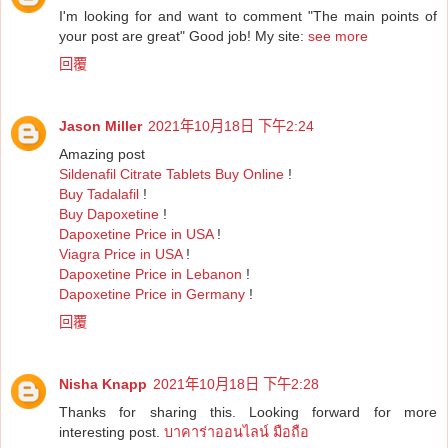
I'm looking for and want to comment "The main points of
your post are great" Good job! My site:
see more
回覆
Jason Miller
2021年10月18日 下午2:24
Amazing post
Sildenafil Citrate Tablets Buy Online
!
Buy Tadalafil
!
Buy Dapoxetine
!
Dapoxetine Price in USA
!
Viagra Price in USA
!
Dapoxetine Price in Lebanon
!
Dapoxetine Price in Germany
!
回覆
Nisha Knapp
2021年10月18日 下午2:28
Thanks for sharing this. Looking forward for more
interesting post.
บาคาร่าออนไลน์ มือถือ