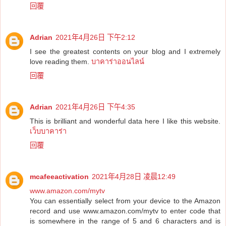
回覆
Adrian
2021年4月26日 下午2:12
I see the greatest contents on your blog and I extremely
love reading them.
บาคาร่าออนไลน์
回覆
Adrian
2021年4月26日 下午4:35
This is brilliant and wonderful data here I like this website.
เว็บบาคาร่า
回覆
mcafeeactivation
2021年4月28日 凌晨12:49
www.amazon.com/mytv
You can essentially select from your device to the Amazon
record and use www.amazon.com/mytv to enter code that
is somewhere in the range of 5 and 6 characters and is