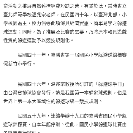
育活動之推展自然難掩經費短缺之苦。有鑑於此，當時省立
臺北師範學校溫兆宗老師，在民國四十年，以臺灣北部，小
學校園為主，極力倡導此項深具經濟實惠、簡單易學之躲避
球運動；同時，為了推展及比賽的需要，乃將原本較具遊戲
性質的躲避運動予以競技規則化。
民國四十一年，臺灣省第一屆國民小學躲避球錦標賽
假新竹市舉行。
民國四十六年，溫兆宗教授所研訂的「躲避球手冊」
由台灣省排球協會發行，這是我國第一本躲避球規則，也是
世界上第一本大區域性的躲避球統一競技規則。
民國五十九年，連續舉辦十九屆的臺灣省國民小學躲
避球錦標賽，自本年起停辦。從此，國民小學躲避球比賽由
各縣市自行辦理。