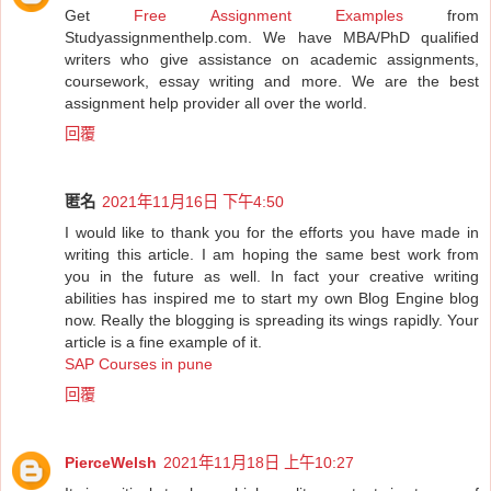
Get
Free Assignment Examples
from
Studyassignmenthelp.com. We have MBA/PhD qualified
writers who give assistance on academic assignments,
coursework, essay writing and more. We are the best
assignment help provider all over the world.
回覆
匿名
2021年11月16日 下午4:50
I would like to thank you for the efforts you have made in
writing this article. I am hoping the same best work from
you in the future as well. In fact your creative writing
abilities has inspired me to start my own Blog Engine blog
now. Really the blogging is spreading its wings rapidly. Your
article is a fine example of it.
SAP Courses in pune
回覆
PierceWelsh
2021年11月18日 上午10:27