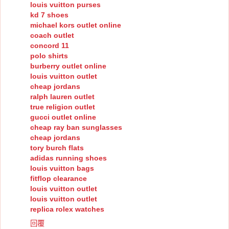
louis vuitton purses
kd 7 shoes
michael kors outlet online
coach outlet
concord 11
polo shirts
burberry outlet online
louis vuitton outlet
cheap jordans
ralph lauren outlet
true religion outlet
gucci outlet online
cheap ray ban sunglasses
cheap jordans
tory burch flats
adidas running shoes
louis vuitton bags
fitflop clearance
louis vuitton outlet
louis vuitton outlet
replica rolex watches
回覆