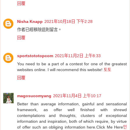
回覆
Nisha Knapp
2021年10月18日 下午2:28
作者已經移除這則留言。
回覆
sportstototopcom
2021年11月2日 上午8:33
You need to be a part of a contest for one of the greatest
websites online. I will recommend this website!
토토
回覆
magosucomyang
2021年11月4日 上午10:17
Better than average information, gainful and sensational
framework, as offer well finished with shrewd
contemplations and thoughts, clusters of exceptional
information and inspiration, both of which require, by virtue
of offer such an obliging information here.Click Me Here
인