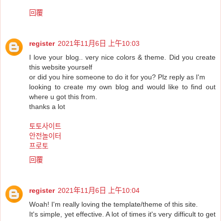
回覆
register
2021年11月6日 上午10:03
I love your blog.. very nice colors & theme. Did you create
this website yourself
or did you hire someone to do it for you? Plz reply as I'm
looking to create my own blog and would like to find out
where u got this from.
thanks a lot
토토사이트
안전놀이터
프로토
回覆
register
2021年11月6日 上午10:04
Woah! I'm really loving the template/theme of this site.
It's simple, yet effective. A lot of times it's very difficult to get