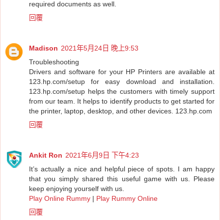
required documents as well.
回覆
Madison
2021年5月24日 晚上9:53
Troubleshooting
Drivers and software for your HP Printers are available at
123.hp.com/setup for easy download and installation.
123.hp.com/setup helps the customers with timely support
from our team. It helps to identify products to get started for
the printer, laptop, desktop, and other devices.
123.hp.com
回覆
Ankit Ron
2021年6月9日 下午4:23
It’s actually a nice and helpful piece of spots. I am happy
that you simply shared this useful game with us. Please
keep enjoying yourself with us.
Play Online Rummy
|
Play Rummy Online
回覆