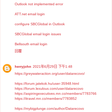
Outlook not implemented error
ATT.net email login
configure SBCGlobal in Outlook
SBCGlobal email login issues
Bellsouth email login
回覆
herryjohn
2021年6月29日 下午1:48
https://greywateraction.org/user/datarecovo/
https://forum.jatekok.hu/user-35948.html
https://forum.lexulous.com/user/datarecovo
https://aspiringexecutives.mn.co/members/7783766
https://itravel.mn.co/members/7783852
https://mybigplunge.com/author/Datarecovo