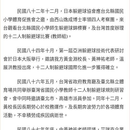
民國八十二年十二月，日本躲避球協會應台北縣國民
小學體育促進會之邀，由西山逸成博士率領四人考察團，來
台觀看台北縣國民小學師生躲避球錦標賽，及台灣首度辦理
的十二人制躲避球比賽
(
教師組
)
。
民國八十四年十月，第一屆亞洲躲避球技術代表研討
會於日本大阪舉行，遨請我方黃金淵校長、黃神祐老師，溫
展洪教授出席，十二人制躲避球國際化進一步獲得確立。
民國八十六年五月，台灣省政府教育廳及臺北縣立體
育場共同舉辦臺灣省國民小學教師十二人制躲避球規則研習
會，會中同時邀請臺北市、高雄市派員參加。同年十二月，
黃校長因長期勞心於校務運作，及長期奔波勞力於各項體育
活動，不幸積勞成疾因病逝世。
民國八十七年年底，由黃神祐老師提議，艾瑞克企業