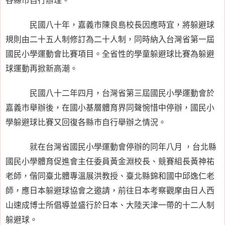
民國八十年，嘉義市陳良島校長因應時宜，將躲避球
規則由二十五人制修訂為二十人制，同時納入台灣省第一屆
國民小學運動會比賽項目。全省性的學童躲避球比賽為躲避
球運動再掀新高潮。
民國八十二年四月，台灣省第三屆國民小學運動會於
嘉義市舉辦後，在國小基層體育界同聲惋惜中停辦，國民小
學躲避球比賽又回復各縣市自行舉辦之情況。
就在台灣省國民小學運動會停辦的同年八月 ，台北縣
國民小學體育促進會主任委員黃金淵校長、競賽組長黃神祐
老師，偕同臺北體專溫展洪教授、臺北縣錦和國中邱逸仁老
師，應日本躲避球協會之邀請，前往日本考察觀摩由日人西
山速成博士所倡導並盛行於日本、大陸天津一帶的十二人制
躲避球。