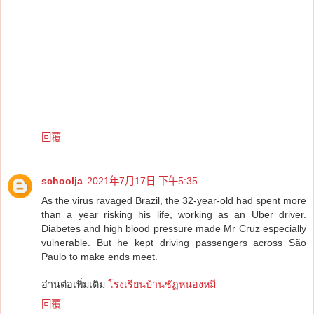
回覆
schoolja
2021年7月17日 下午5:35
As the virus ravaged Brazil, the 32-year-old had spent more
than a year risking his life, working as an Uber driver.
Diabetes and high blood pressure made Mr Cruz especially
vulnerable. But he kept driving passengers across São
Paulo to make ends meet.
อ่านต่อเพิ่มเติม
โรงเรียนบ้านชัฏหนองหมี
回覆