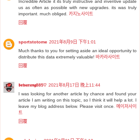
Incredible Article it its truly instructive and inventive update
us as often as possible with new upgrades. its was truly
important. much obliged.
카지노사이트
回覆
sportstotome
2021年8月9日 下午1:01
Much thanks to you for setting aside an ideal opportunity to
distribute this data extremely valuable!
바카라사이트
回覆
𝖇𝖊𝖙𝖘𝖆𝖗𝖆𝖓𝖌885♡
2021年8月17日 晚上11:44
I was looking for another article by chance and found your
article I am writing on this topic, so I think it will help a lot. I
leave my blog address below. Please visit once.
메이저사이
트
回覆