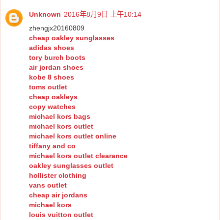
Unknown
2016年8月9日 上午10:14
zhengjx20160809
cheap oakley sunglasses
adidas shoes
tory burch boots
air jordan shoes
kobe 8 shoes
toms outlet
cheap oakleys
copy watches
michael kors bags
michael kors outlet
michael kors outlet online
tiffany and co
michael kors outlet clearance
oakley sunglasses outlet
hollister clothing
vans outlet
cheap air jordans
michael kors
louis vuitton outlet