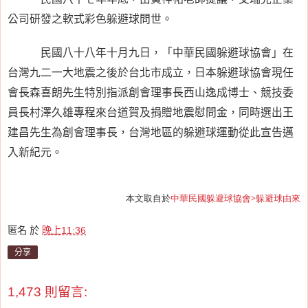
公司研發之軟式彩色躲避球問世。
民國八十八年十月九日，「中華民國躲避球協會」在
台灣九二一大地震之後於台北市成立，日本躲避球協會現任
會長森喜朗先生特別指派創會理事長西山逸成博士、競技委
員長村澤久雄專程來台道賀及捐贈地震慰問金，同時選出王
建昌先生為創會理事長，台灣地區的躲避球運動從此宣告邁
入新紀元。
本文取自於
中華民國躲避球協會>躲避球由來
匿名
於
晚上11:36
分享
1,473 則留言: