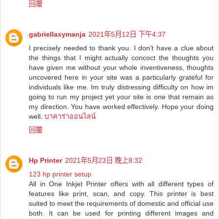
回覆
gabriellaxymanja
2021年5月12日 下午4:37
I precisely needed to thank you. I don't have a clue about
the things that I might actually concoct the thoughts you
have given me without your whole inventiveness, thoughts
uncovered here in your site was a particularly grateful for
individuals like me. Im truly distressing difficulty on how im
going to run my project yet your site is one that remain as
my direction. You have worked effectively. Hope your doing
well.
บาคาร่าออนไลน์
回覆
Hp Printer
2021年5月23日 晚上8:32
123 hp printer setup
All in One Inkjet Printer offers with all different types of
features like print, scan, and copy. This printer is best
suited to meet the requirements of domestic and official use
both. It can be used for printing different images and