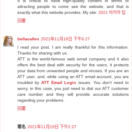
It is critical to have high-quality content in terms of
attracting people to come see the website, and that is
exactly what this website provides. My site:
2021 바카라 팁
回覆
bellacallen
2021年11月18日 下午6:27
I read your post. I am really thankful for this information.
Thanks for sharing with us.
ATT is the world-famous web email company and it also
offers the best deal with security for the users, it protects
your data from unwanted people and viruses. If you are an
ATT user, and, while using an ATT email account, you are
troubled by
ATT Email Login
issues. You don't need to
worry, in this case, you just need to dial our ATT customer
care number and they will provide accurate solutions
regarding your problems.
回覆
匿名
2021年11月19日 下午2:27