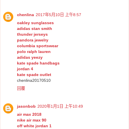
chenlina
2017年5月10日 上午8:57
oakley sunglasses
adidas stan smith
thunder jerseys
pandora jewelry
columbia sportswear
polo ralph lauren
adidas yeezy
kate spade handbags
jordan 4
kate spade outlet
chenlina20170510
回覆
jasonbob
2020年1月1日 上午10:49
air max 2018
nike air max 90
off white jordan 1