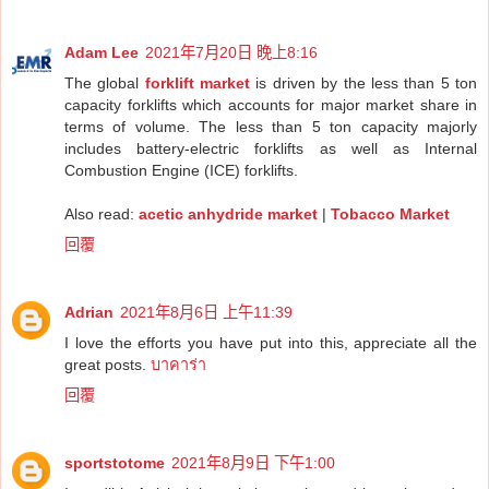
Adam Lee
2021年7月20日 晚上8:16
The global
forklift market
is driven by the less than 5 ton
capacity forklifts which accounts for major market share in
terms of volume. The less than 5 ton capacity majorly
includes battery-electric forklifts as well as Internal
Combustion Engine (ICE) forklifts.
Also read:
acetic anhydride market
|
Tobacco Market
回覆
Adrian
2021年8月6日 上午11:39
I love the efforts you have put into this, appreciate all the
great posts.
บาคาร่า
回覆
sportstotome
2021年8月9日 下午1:00