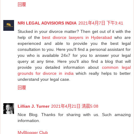
回覆
NRI LEGAL ADVISIORS INDIA
2021年4月7日 下午3:41
Stucked in your divorce matter? Then get out of it with the
help of the
best divorce lawyers in Hyderabad
who are
experienced and able to provide you the best legal
consultation to you. Here you'll find a personal assistant for
you who is available 24x7 for you to answer your legal
query at any time. Here you'll also find a blog that will
provide you detailed information about
common legal
grounds for divorce in india
which really helps to better
understand your legal case.
回覆
Lillian J. Turner
2021年4月21日 清晨5:08
Nice Blog. Thanks for sharing with us. Such amazing
information.
MyBlogger Club