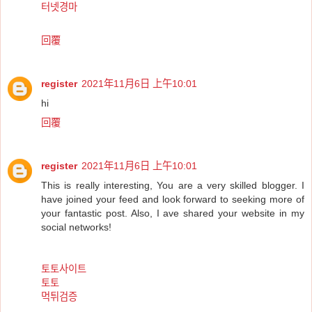
터넷경마
回覆
register
2021年11月6日 上午10:01
hi
回覆
register
2021年11月6日 上午10:01
This is really interesting, You are a very skilled blogger. I
have joined your feed and look forward to seeking more of
your fantastic post. Also, I ave shared your website in my
social networks!
토토사이트
토토
먹튀검증