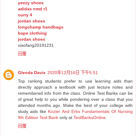
yeezy shoes
adidas nmd r1
curry 4
jordan shoes
longchamp handbags
bape clothing
jordan shoes
xiaofang20191231
回覆
Glenda Davis
2020年12月16日 下午5:51
Top ranking students prefer to use learning aids than
directly approach a textbook with just lecture notes and
remembered info from the class. Online Test Banks can be
of great help to you while pondering over a class that you
attended months ago. Make the best of your college with
study aids like
Kozier And Erbs Fundamentals Of Nursing
9th Edition Test Bank
only at
TestBanksOnline
.
回覆