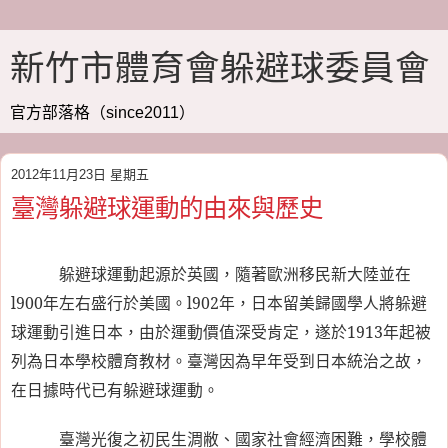
新竹市體育會躲避球委員會
官方部落格（since2011）
2012年11月23日 星期五
臺灣躲避球運動的由來與歷史
躲避球運動起源於英國，隨著歐洲移民新大陸並在
l900
年左右盛行於美國。
l902
年，日本留美歸國學人將躲避
球運動引進日本，由於運動價值深受肯定，遂於
1913
年起被
列為日本學校體育教材。臺灣因為早年受到日本統治之故，
在日據時代已有躲避球運動。
臺灣光復之初民生淍敝、國家社會經濟困難，學校體