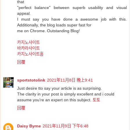
that
"perfect balance" between superb usability and visual
appeal.
I must say you have done a awesome job with this.
Additionally, the blog loads super fast for
me on Chrome. Outstanding Blog!
카지노사이트
바카라사이트
카지노사이트홈
回覆
sportstotolink
2021年11月8日 晚上9:41
Just desire tto say your article is as surprising.
The clarity in your post is simply excellent and i could
assume you’re an expert on this subject.
토토
回覆
Daisy Byrne
2021年11月9日 下午6:48