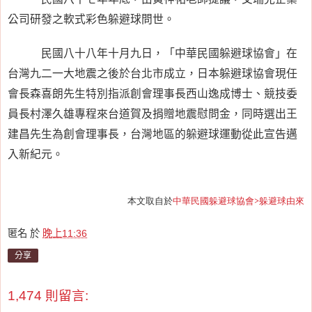
公司研發之軟式彩色躲避球問世。
民國八十八年十月九日，「中華民國躲避球協會」在
台灣九二一大地震之後於台北市成立，日本躲避球協會現任
會長森喜朗先生特別指派創會理事長西山逸成博士、競技委
員長村澤久雄專程來台道賀及捐贈地震慰問金，同時選出王
建昌先生為創會理事長，台灣地區的躲避球運動從此宣告邁
入新紀元。
本文取自於
中華民國躲避球協會>躲避球由來
匿名
於
晚上11:36
分享
1,474 則留言: