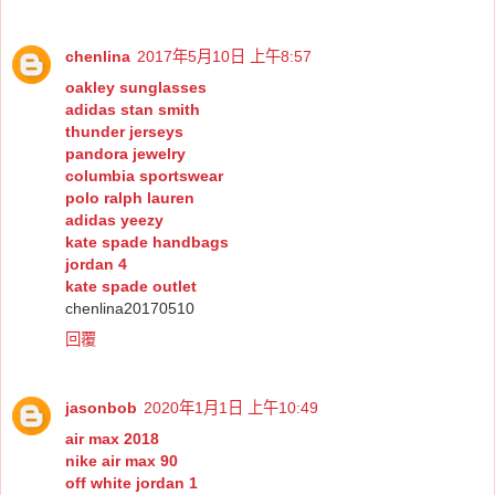
chenlina
2017年5月10日 上午8:57
oakley sunglasses
adidas stan smith
thunder jerseys
pandora jewelry
columbia sportswear
polo ralph lauren
adidas yeezy
kate spade handbags
jordan 4
kate spade outlet
chenlina20170510
回覆
jasonbob
2020年1月1日 上午10:49
air max 2018
nike air max 90
off white jordan 1