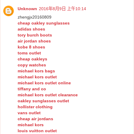
Unknown
2016年8月9日 上午10:14
zhengjx20160809
cheap oakley sunglasses
adidas shoes
tory burch boots
air jordan shoes
kobe 8 shoes
toms outlet
cheap oakleys
copy watches
michael kors bags
michael kors outlet
michael kors outlet online
tiffany and co
michael kors outlet clearance
oakley sunglasses outlet
hollister clothing
vans outlet
cheap air jordans
michael kors
louis vuitton outlet