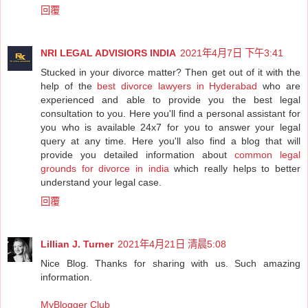
回覆
NRI LEGAL ADVISIORS INDIA
2021年4月7日 下午3:41
Stucked in your divorce matter? Then get out of it with the
help of the
best divorce lawyers in Hyderabad
who are
experienced and able to provide you the best legal
consultation to you. Here you'll find a personal assistant for
you who is available 24x7 for you to answer your legal
query at any time. Here you'll also find a blog that will
provide you detailed information about
common legal
grounds for divorce in india
which really helps to better
understand your legal case.
回覆
Lillian J. Turner
2021年4月21日 清晨5:08
Nice Blog. Thanks for sharing with us. Such amazing
information.
MyBlogger Club