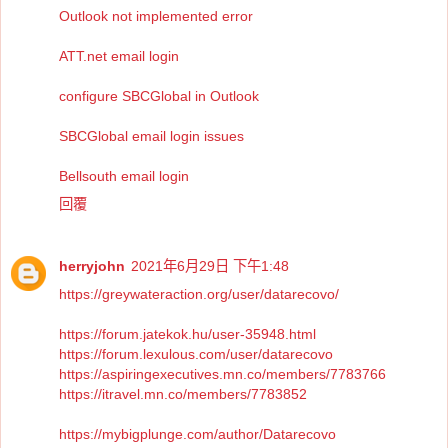
Outlook not implemented error
ATT.net email login
configure SBCGlobal in Outlook
SBCGlobal email login issues
Bellsouth email login
回覆
herryjohn
2021年6月29日 下午1:48
https://greywateraction.org/user/datarecovo/
https://forum.jatekok.hu/user-35948.html
https://forum.lexulous.com/user/datarecovo
https://aspiringexecutives.mn.co/members/7783766
https://itravel.mn.co/members/7783852
https://mybigplunge.com/author/Datarecovo