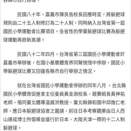
民國八十年，嘉義市陳良島校長因應時宜，將躲避球
規則由二十五人制修訂為二十人制，同時納入台灣省第一屆
國民小學運動會比賽項目。全省性的學童躲避球比賽為躲避
球運動再掀新高潮。
民國八十二年四月，台灣省第三屆國民小學運動會於
嘉義市舉辦後，在國小基層體育界同聲惋惜中停辦，國民小
學躲避球比賽又回復各縣市自行舉辦之情況。
就在台灣省國民小學運動會停辦的同年八月 ，台北縣
國民小學體育促進會主任委員黃金淵校長、競賽組長黃神祐
老師，偕同臺北體專溫展洪教授、臺北縣錦和國中邱逸仁老
師，應日本躲避球協會之邀請，前往日本考察觀摩由日人西
山速成博士所倡導並盛行於日本、大陸天津一帶的十二人制
躲避球。