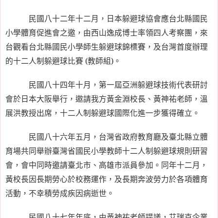
民國八十二年十二月，日本躲避球協會應台北縣國民
小學體育促進會之邀，由西山逸成博士率領四人考察團，來
台觀看台北縣國民小學師生躲避球錦標賽，及台灣首度辦理
的十二人制躲避球比賽
(
教師組
)
。
民國八十四年十月，第一屆亞洲躲避球技術代表研討
會於日本大阪舉行，遨請我方黃金淵校長、黃神祐老師，溫
展洪教授出席，十二人制躲避球國際化進一步獲得確立。
民國八十六年五月，台灣省政府教育廳及臺北縣立體
育場共同舉辦臺灣省國民小學教師十二人制躲避球規則研習
會，會中同時邀請臺北市、高雄市派員參加。同年十二月，
黃校長因長期勞心於校務運作，及長期奔波勞力於各項體育
活動，不幸積勞成疾因病逝世。
民國八十七年年底，由黃神祐老師提議，艾瑞克企業