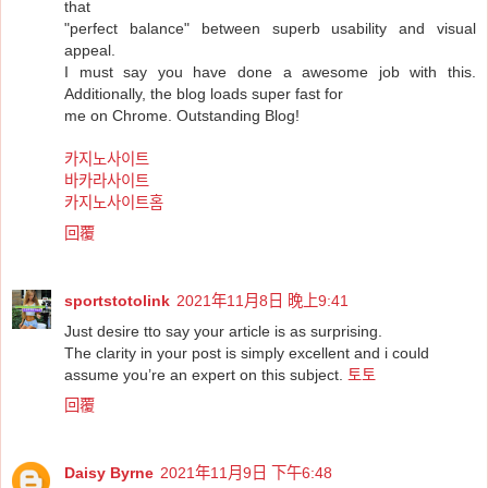
that
"perfect balance" between superb usability and visual
appeal.
I must say you have done a awesome job with this.
Additionally, the blog loads super fast for
me on Chrome. Outstanding Blog!
카지노사이트
바카라사이트
카지노사이트홈
回覆
sportstotolink
2021年11月8日 晚上9:41
Just desire tto say your article is as surprising.
The clarity in your post is simply excellent and i could
assume you’re an expert on this subject.
토토
回覆
Daisy Byrne
2021年11月9日 下午6:48