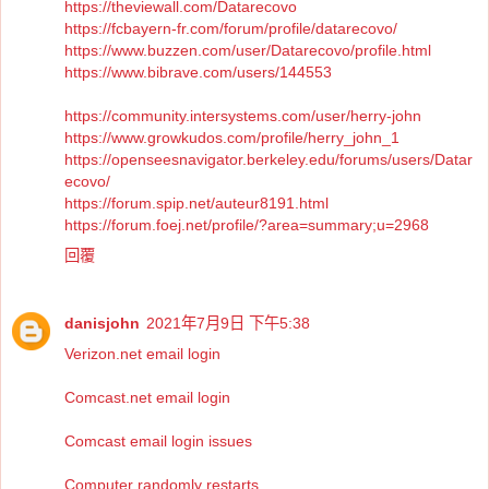
https://theviewall.com/Datarecovo
https://fcbayern-fr.com/forum/profile/datarecovo/
https://www.buzzen.com/user/Datarecovo/profile.html
https://www.bibrave.com/users/144553
https://community.intersystems.com/user/herry-john
https://www.growkudos.com/profile/herry_john_1
https://openseesnavigator.berkeley.edu/forums/users/Datar
ecovo/
https://forum.spip.net/auteur8191.html
https://forum.foej.net/profile/?area=summary;u=2968
回覆
danisjohn
2021年7月9日 下午5:38
Verizon.net email login
Comcast.net email login
Comcast email login issues
Computer randomly restarts