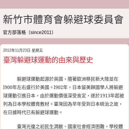
新竹市體育會躲避球委員會
官方部落格（since2011）
2012年11月23日 星期五
臺灣躲避球運動的由來與歷史
躲避球運動起源於英國，隨著歐洲移民新大陸並在
l900
年左右盛行於美國。
l902
年，日本留美歸國學人將躲避
球運動引進日本，由於運動價值深受肯定，遂於
1913
年起被
列為日本學校體育教材。臺灣因為早年受到日本統治之故，
在日據時代已有躲避球運動。
臺灣光復之初民生淍敝、國家社會經濟困難，學校體