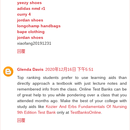
yeezy shoes
adidas nmd r1
curry 4
jordan shoes
longchamp handbags
bape clothing
jordan shoes
xiaofang20191231
回覆
Glenda Davis
2020年12月16日 下午5:51
Top ranking students prefer to use learning aids than
directly approach a textbook with just lecture notes and
remembered info from the class. Online Test Banks can be
of great help to you while pondering over a class that you
attended months ago. Make the best of your college with
study aids like
Kozier And Erbs Fundamentals Of Nursing
9th Edition Test Bank
only at
TestBanksOnline
.
回覆