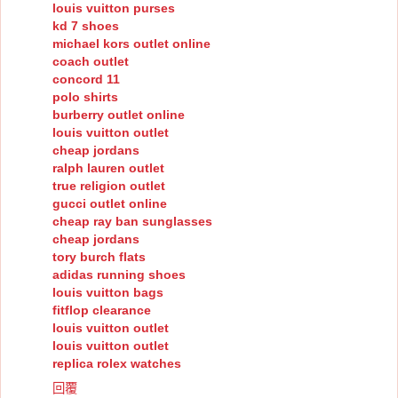
louis vuitton purses
kd 7 shoes
michael kors outlet online
coach outlet
concord 11
polo shirts
burberry outlet online
louis vuitton outlet
cheap jordans
ralph lauren outlet
true religion outlet
gucci outlet online
cheap ray ban sunglasses
cheap jordans
tory burch flats
adidas running shoes
louis vuitton bags
fitflop clearance
louis vuitton outlet
louis vuitton outlet
replica rolex watches
回覆