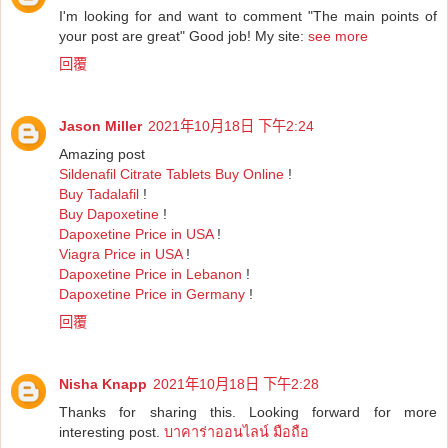
I'm looking for and want to comment "The main points of
your post are great" Good job! My site:
see more
回覆
Jason Miller
2021年10月18日 下午2:24
Amazing post
Sildenafil Citrate Tablets Buy Online
!
Buy Tadalafil
!
Buy Dapoxetine
!
Dapoxetine Price in USA
!
Viagra Price in USA
!
Dapoxetine Price in Lebanon
!
Dapoxetine Price in Germany
!
回覆
Nisha Knapp
2021年10月18日 下午2:28
Thanks for sharing this. Looking forward for more
interesting post.
บาคาร่าออนไลน์ มือถือ