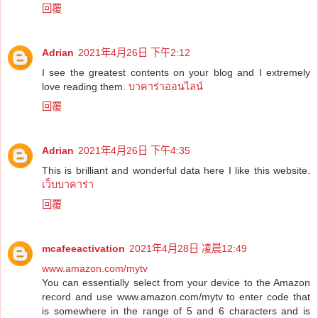
回覆
Adrian
2021年4月26日 下午2:12
I see the greatest contents on your blog and I extremely
love reading them.
บาคาร่าออนไลน์
回覆
Adrian
2021年4月26日 下午4:35
This is brilliant and wonderful data here I like this website.
เว็บบาคาร่า
回覆
mcafeeactivation
2021年4月28日 凌晨12:49
www.amazon.com/mytv
You can essentially select from your device to the Amazon
record and use www.amazon.com/mytv to enter code that
is somewhere in the range of 5 and 6 characters and is