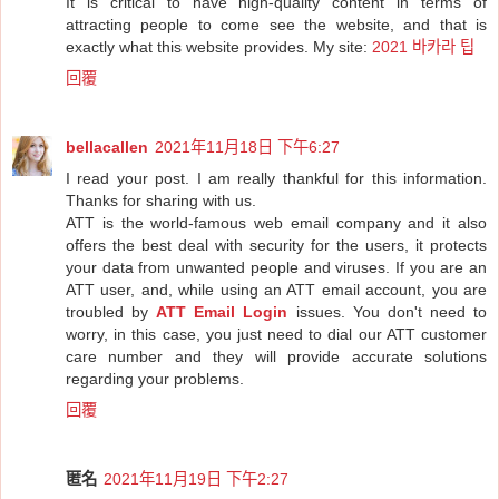
It is critical to have high-quality content in terms of
attracting people to come see the website, and that is
exactly what this website provides. My site:
2021 바카라 팁
回覆
bellacallen
2021年11月18日 下午6:27
I read your post. I am really thankful for this information.
Thanks for sharing with us.
ATT is the world-famous web email company and it also
offers the best deal with security for the users, it protects
your data from unwanted people and viruses. If you are an
ATT user, and, while using an ATT email account, you are
troubled by
ATT Email Login
issues. You don't need to
worry, in this case, you just need to dial our ATT customer
care number and they will provide accurate solutions
regarding your problems.
回覆
匿名
2021年11月19日 下午2:27