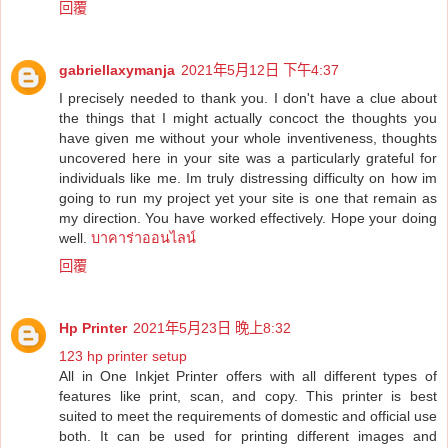
回覆
gabriellaxymanja
2021年5月12日 下午4:37
I precisely needed to thank you. I don't have a clue about
the things that I might actually concoct the thoughts you
have given me without your whole inventiveness, thoughts
uncovered here in your site was a particularly grateful for
individuals like me. Im truly distressing difficulty on how im
going to run my project yet your site is one that remain as
my direction. You have worked effectively. Hope your doing
well.
บาคาร่าออนไลน์
回覆
Hp Printer
2021年5月23日 晚上8:32
123 hp printer setup
All in One Inkjet Printer offers with all different types of
features like print, scan, and copy. This printer is best
suited to meet the requirements of domestic and official use
both. It can be used for printing different images and