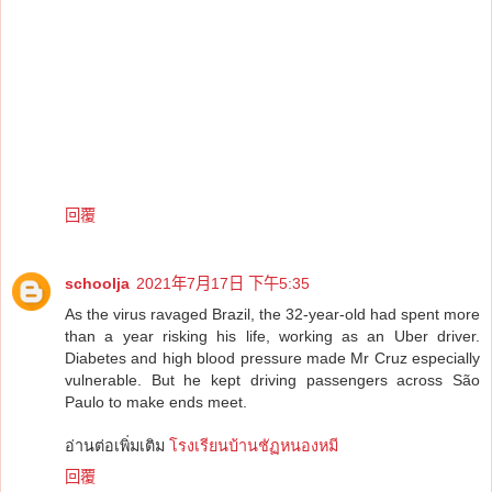
回覆
schoolja
2021年7月17日 下午5:35
As the virus ravaged Brazil, the 32-year-old had spent more
than a year risking his life, working as an Uber driver.
Diabetes and high blood pressure made Mr Cruz especially
vulnerable. But he kept driving passengers across São
Paulo to make ends meet.
อ่านต่อเพิ่มเติม
โรงเรียนบ้านชัฏหนองหมี
回覆