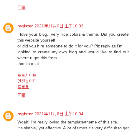
回覆
register
2021年11月6日 上午10:03
I love your blog.. very nice colors & theme. Did you create
this website yourself
or did you hire someone to do it for you? Plz reply as I'm
looking to create my own blog and would like to find out
where u got this from.
thanks a lot
토토사이트
안전놀이터
프로토
回覆
register
2021年11月6日 上午10:04
Woah! I'm really loving the template/theme of this site.
It's simple, yet effective. A lot of times it's very difficult to get