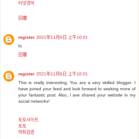
터넷경마
回覆
register
2021年11月6日 上午10:01
hi
回覆
register
2021年11月6日 上午10:01
This is really interesting, You are a very skilled blogger. I
have joined your feed and look forward to seeking more of
your fantastic post. Also, I ave shared your website in my
social networks!
토토사이트
토토
먹튀검증