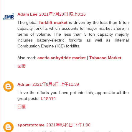
Adam Lee
2021年7月20日 晚上8:16
The global
forklift market
is driven by the less than 5 ton
capacity forklifts which accounts for major market share in
terms of volume. The less than 5 ton capacity majorly
includes battery-electric forklifts as well as Internal
Combustion Engine (ICE) forklifts.
Also read:
acetic anhydride market
|
Tobacco Market
回覆
Adrian
2021年8月6日 上午11:39
I love the efforts you have put into this, appreciate all the
great posts.
บาคาร่า
回覆
sportstotome
2021年8月9日 下午1:00