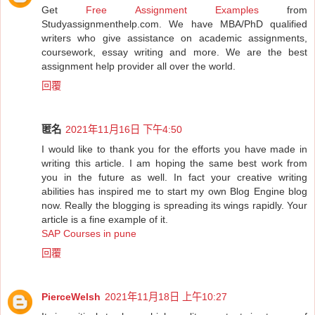
Get
Free Assignment Examples
from
Studyassignmenthelp.com. We have MBA/PhD qualified
writers who give assistance on academic assignments,
coursework, essay writing and more. We are the best
assignment help provider all over the world.
回覆
匿名
2021年11月16日 下午4:50
I would like to thank you for the efforts you have made in
writing this article. I am hoping the same best work from
you in the future as well. In fact your creative writing
abilities has inspired me to start my own Blog Engine blog
now. Really the blogging is spreading its wings rapidly. Your
article is a fine example of it.
SAP Courses in pune
回覆
PierceWelsh
2021年11月18日 上午10:27