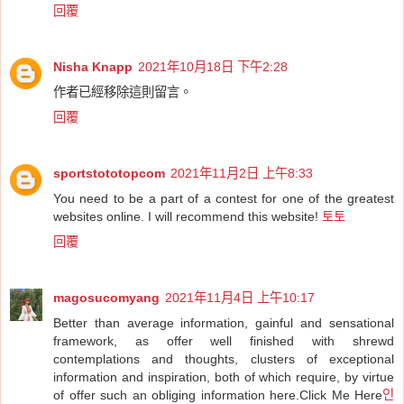
回覆
Nisha Knapp
2021年10月18日 下午2:28
作者已經移除這則留言。
回覆
sportstototopcom
2021年11月2日 上午8:33
You need to be a part of a contest for one of the greatest
websites online. I will recommend this website!
토토
回覆
magosucomyang
2021年11月4日 上午10:17
Better than average information, gainful and sensational
framework, as offer well finished with shrewd
contemplations and thoughts, clusters of exceptional
information and inspiration, both of which require, by virtue
of offer such an obliging information here.Click Me Here
인