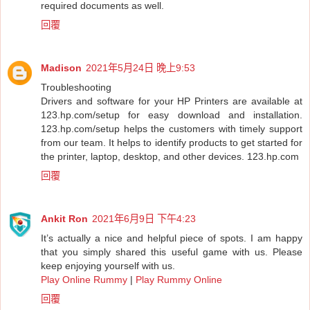
required documents as well.
回覆
Madison
2021年5月24日 晚上9:53
Troubleshooting
Drivers and software for your HP Printers are available at
123.hp.com/setup for easy download and installation.
123.hp.com/setup helps the customers with timely support
from our team. It helps to identify products to get started for
the printer, laptop, desktop, and other devices.
123.hp.com
回覆
Ankit Ron
2021年6月9日 下午4:23
It’s actually a nice and helpful piece of spots. I am happy
that you simply shared this useful game with us. Please
keep enjoying yourself with us.
Play Online Rummy
|
Play Rummy Online
回覆