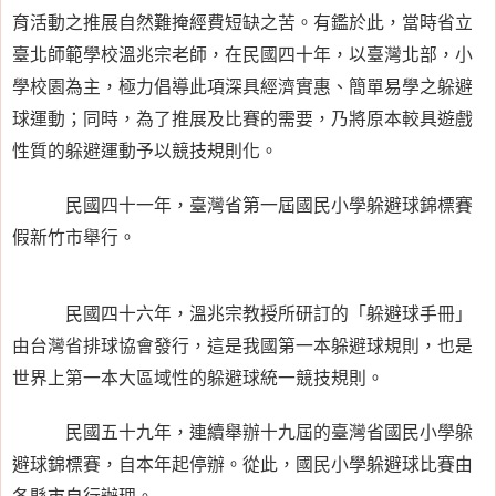
育活動之推展自然難掩經費短缺之苦。有鑑於此，當時省立
臺北師範學校溫兆宗老師，在民國四十年，以臺灣北部，小
學校園為主，極力倡導此項深具經濟實惠、簡單易學之躲避
球運動；同時，為了推展及比賽的需要，乃將原本較具遊戲
性質的躲避運動予以競技規則化。
民國四十一年，臺灣省第一屆國民小學躲避球錦標賽
假新竹市舉行。
民國四十六年，溫兆宗教授所研訂的「躲避球手冊」
由台灣省排球協會發行，這是我國第一本躲避球規則，也是
世界上第一本大區域性的躲避球統一競技規則。
民國五十九年，連續舉辦十九屆的臺灣省國民小學躲
避球錦標賽，自本年起停辦。從此，國民小學躲避球比賽由
各縣市自行辦理。