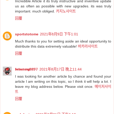
Incredible Article it its truly instructive and inventive update
us as often as possible with new upgrades. its was truly
important. much obliged.
카지노사이트
回覆
sportstotome
2021年8月9日 下午1:01
Much thanks to you for setting aside an ideal opportunity to
distribute this data extremely valuable!
바카라사이트
回覆
𝖇𝖊𝖙𝖘𝖆𝖗𝖆𝖓𝖌885♡
2021年8月17日 晚上11:44
I was looking for another article by chance and found your
article I am writing on this topic, so I think it will help a lot. I
leave my blog address below. Please visit once.
메이저사이
트
回覆