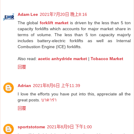
Adam Lee
2021年7月20日 晚上8:16
The global
forklift market
is driven by the less than 5 ton
capacity forklifts which accounts for major market share in
terms of volume. The less than 5 ton capacity majorly
includes battery-electric forklifts as well as Internal
Combustion Engine (ICE) forklifts.
Also read:
acetic anhydride market
|
Tobacco Market
回覆
Adrian
2021年8月6日 上午11:39
I love the efforts you have put into this, appreciate all the
great posts.
บาคาร่า
回覆
sportstotome
2021年8月9日 下午1:00