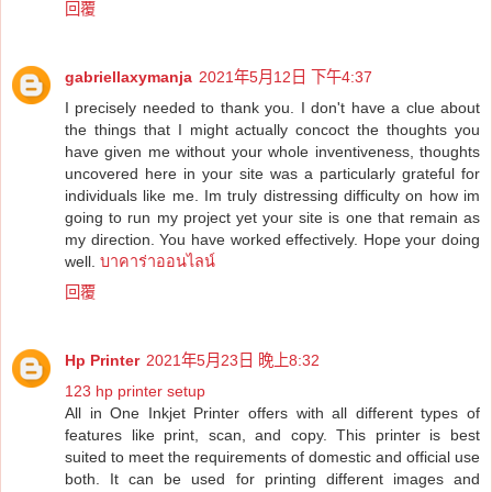
回覆
gabriellaxymanja
2021年5月12日 下午4:37
I precisely needed to thank you. I don't have a clue about
the things that I might actually concoct the thoughts you
have given me without your whole inventiveness, thoughts
uncovered here in your site was a particularly grateful for
individuals like me. Im truly distressing difficulty on how im
going to run my project yet your site is one that remain as
my direction. You have worked effectively. Hope your doing
well.
บาคาร่าออนไลน์
回覆
Hp Printer
2021年5月23日 晚上8:32
123 hp printer setup
All in One Inkjet Printer offers with all different types of
features like print, scan, and copy. This printer is best
suited to meet the requirements of domestic and official use
both. It can be used for printing different images and