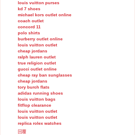
louis vuitton purses
kd 7 shoes
michael kors outlet online
coach outlet
concord 11
polo shirts
burberry outlet online
louis vuitton outlet
cheap jordans
ralph lauren outlet
true religion outlet
gucci outlet online
cheap ray ban sunglasses
cheap jordans
tory burch flats
adidas running shoes
louis vuitton bags
fitflop clearance
louis vuitton outlet
louis vuitton outlet
replica rolex watches
回覆