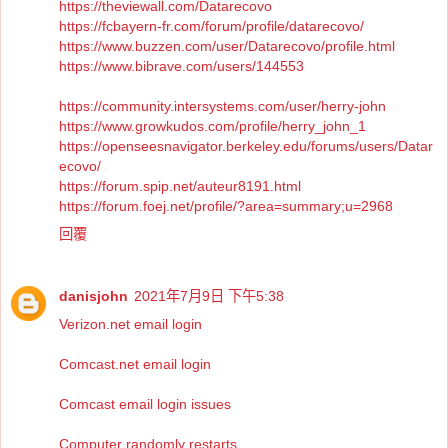
https://theviewall.com/Datarecovo
https://fcbayern-fr.com/forum/profile/datarecovo/
https://www.buzzen.com/user/Datarecovo/profile.html
https://www.bibrave.com/users/144553
https://community.intersystems.com/user/herry-john
https://www.growkudos.com/profile/herry_john_1
https://openseesnavigator.berkeley.edu/forums/users/Datar
ecovo/
https://forum.spip.net/auteur8191.html
https://forum.foej.net/profile/?area=summary;u=2968
回覆
danisjohn
2021年7月9日 下午5:38
Verizon.net email login
Comcast.net email login
Comcast email login issues
Computer randomly restarts