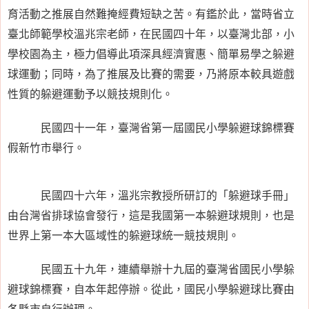
育活動之推展自然難掩經費短缺之苦。有鑑於此，當時省立
臺北師範學校溫兆宗老師，在民國四十年，以臺灣北部，小
學校園為主，極力倡導此項深具經濟實惠、簡單易學之躲避
球運動；同時，為了推展及比賽的需要，乃將原本較具遊戲
性質的躲避運動予以競技規則化。
民國四十一年，臺灣省第一屆國民小學躲避球錦標賽
假新竹市舉行。
民國四十六年，溫兆宗教授所研訂的「躲避球手冊」
由台灣省排球協會發行，這是我國第一本躲避球規則，也是
世界上第一本大區域性的躲避球統一競技規則。
民國五十九年，連續舉辦十九屆的臺灣省國民小學躲
避球錦標賽，自本年起停辦。從此，國民小學躲避球比賽由
各縣市自行辦理。