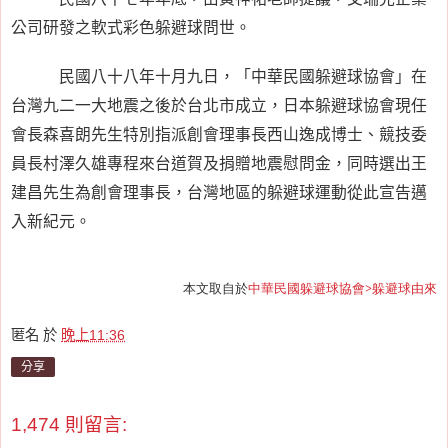
公司研發之軟式彩色躲避球問世。
民國八十八年十月九日，「中華民國躲避球協會」在
台灣九二一大地震之後於台北市成立，日本躲避球協會現任
會長森喜朗先生特別指派創會理事長西山逸成博士、競技委
員長村澤久雄專程來台道賀及捐贈地震慰問金，同時選出王
建昌先生為創會理事長，台灣地區的躲避球運動從此宣告邁
入新紀元。
本文取自於
中華民國躲避球協會>躲避球由來
匿名
於
晚上11:36
分享
1,474 則留言: