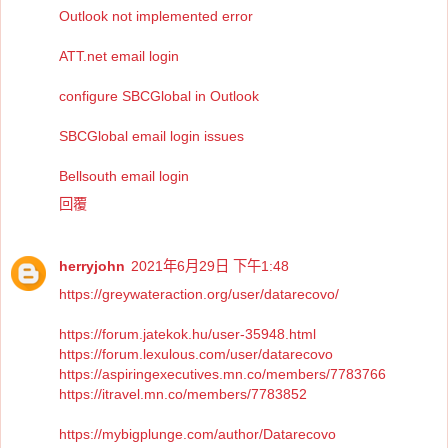
Outlook not implemented error
ATT.net email login
configure SBCGlobal in Outlook
SBCGlobal email login issues
Bellsouth email login
回覆
herryjohn
2021年6月29日 下午1:48
https://greywateraction.org/user/datarecovo/
https://forum.jatekok.hu/user-35948.html
https://forum.lexulous.com/user/datarecovo
https://aspiringexecutives.mn.co/members/7783766
https://itravel.mn.co/members/7783852
https://mybigplunge.com/author/Datarecovo