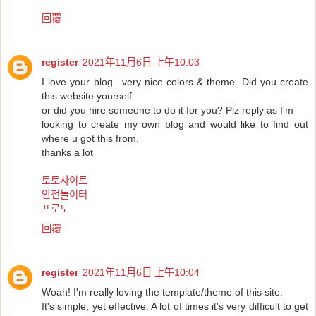
回覆
register
2021年11月6日 上午10:03
I love your blog.. very nice colors & theme. Did you create
this website yourself
or did you hire someone to do it for you? Plz reply as I'm
looking to create my own blog and would like to find out
where u got this from.
thanks a lot
토토사이트
안전놀이터
프로토
回覆
register
2021年11月6日 上午10:04
Woah! I'm really loving the template/theme of this site.
It's simple, yet effective. A lot of times it's very difficult to get