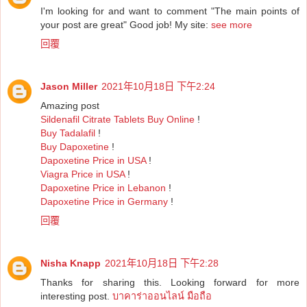
I'm looking for and want to comment "The main points of
your post are great" Good job! My site:
see more
回覆
Jason Miller
2021年10月18日 下午2:24
Amazing post
Sildenafil Citrate Tablets Buy Online
!
Buy Tadalafil
!
Buy Dapoxetine
!
Dapoxetine Price in USA
!
Viagra Price in USA
!
Dapoxetine Price in Lebanon
!
Dapoxetine Price in Germany
!
回覆
Nisha Knapp
2021年10月18日 下午2:28
Thanks for sharing this. Looking forward for more
interesting post.
บาคาร่าออนไลน์ มือถือ