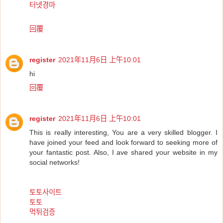
터넷경마
回覆
register
2021年11月6日 上午10:01
hi
回覆
register
2021年11月6日 上午10:01
This is really interesting, You are a very skilled blogger. I
have joined your feed and look forward to seeking more of
your fantastic post. Also, I ave shared your website in my
social networks!
토토사이트
토토
먹튀검증