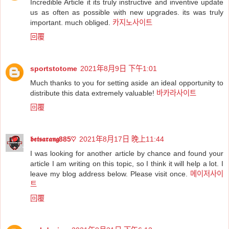
Incredible Article it its truly instructive and inventive update
us as often as possible with new upgrades. its was truly
important. much obliged.
카지노사이트
回覆
sportstotome
2021年8月9日 下午1:01
Much thanks to you for setting aside an ideal opportunity to
distribute this data extremely valuable!
바카라사이트
回覆
𝖇𝖊𝖙𝖘𝖆𝖗𝖆𝖓𝖌885♡
2021年8月17日 晚上11:44
I was looking for another article by chance and found your
article I am writing on this topic, so I think it will help a lot. I
leave my blog address below. Please visit once.
메이저사이
트
回覆