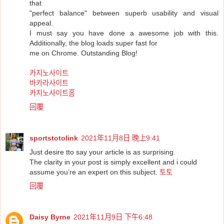
that
"perfect balance" between superb usability and visual
appeal.
I must say you have done a awesome job with this.
Additionally, the blog loads super fast for
me on Chrome. Outstanding Blog!
카지노사이트
바카라사이트
카지노사이트홈
回覆
sportstotolink
2021年11月8日 晚上9:41
Just desire tto say your article is as surprising.
The clarity in your post is simply excellent and i could
assume you’re an expert on this subject.
토토
回覆
Daisy Byrne
2021年11月9日 下午6:48