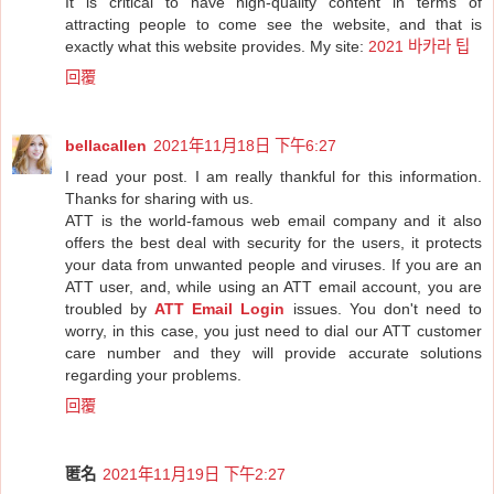
It is critical to have high-quality content in terms of
attracting people to come see the website, and that is
exactly what this website provides. My site:
2021 바카라 팁
回覆
bellacallen
2021年11月18日 下午6:27
I read your post. I am really thankful for this information.
Thanks for sharing with us.
ATT is the world-famous web email company and it also
offers the best deal with security for the users, it protects
your data from unwanted people and viruses. If you are an
ATT user, and, while using an ATT email account, you are
troubled by
ATT Email Login
issues. You don't need to
worry, in this case, you just need to dial our ATT customer
care number and they will provide accurate solutions
regarding your problems.
回覆
匿名
2021年11月19日 下午2:27