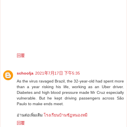
回覆
schoolja
2021年7月17日 下午5:35
As the virus ravaged Brazil, the 32-year-old had spent more
than a year risking his life, working as an Uber driver.
Diabetes and high blood pressure made Mr Cruz especially
vulnerable. But he kept driving passengers across São
Paulo to make ends meet.
อ่านต่อเพิ่มเติม
โรงเรียนบ้านชัฏหนองหมี
回覆