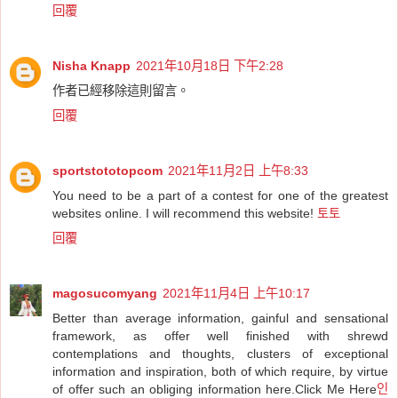
回覆
Nisha Knapp
2021年10月18日 下午2:28
作者已經移除這則留言。
回覆
sportstototopcom
2021年11月2日 上午8:33
You need to be a part of a contest for one of the greatest
websites online. I will recommend this website!
토토
回覆
magosucomyang
2021年11月4日 上午10:17
Better than average information, gainful and sensational
framework, as offer well finished with shrewd
contemplations and thoughts, clusters of exceptional
information and inspiration, both of which require, by virtue
of offer such an obliging information here.Click Me Here
인