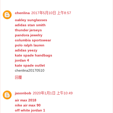
chenlina
2017年5月10日 上午8:57
oakley sunglasses
adidas stan smith
thunder jerseys
pandora jewelry
columbia sportswear
polo ralph lauren
adidas yeezy
kate spade handbags
jordan 4
kate spade outlet
chenlina20170510
回覆
jasonbob
2020年1月1日 上午10:49
air max 2018
nike air max 90
off white jordan 1