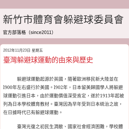
新竹市體育會躲避球委員會
官方部落格（since2011）
2012年11月23日 星期五
臺灣躲避球運動的由來與歷史
躲避球運動起源於英國，隨著歐洲移民新大陸並在
l900
年左右盛行於美國。
l902
年，日本留美歸國學人將躲避
球運動引進日本，由於運動價值深受肯定，遂於
1913
年起被
列為日本學校體育教材。臺灣因為早年受到日本統治之故，
在日據時代已有躲避球運動。
臺灣光復之初民生淍敝、國家社會經濟困難，學校體