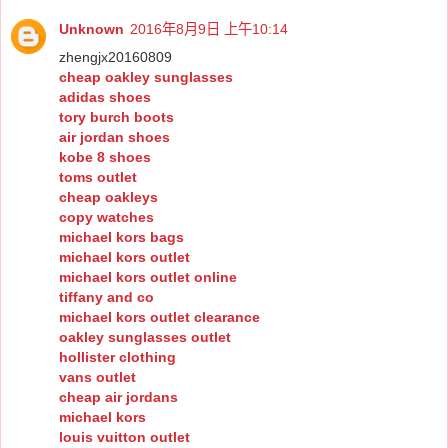
Unknown
2016年8月9日 上午10:14
zhengjx20160809
cheap oakley sunglasses
adidas shoes
tory burch boots
air jordan shoes
kobe 8 shoes
toms outlet
cheap oakleys
copy watches
michael kors bags
michael kors outlet
michael kors outlet online
tiffany and co
michael kors outlet clearance
oakley sunglasses outlet
hollister clothing
vans outlet
cheap air jordans
michael kors
louis vuitton outlet