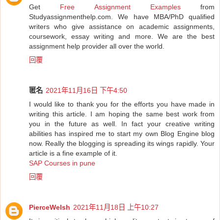
Get
Free Assignment Examples
from
Studyassignmenthelp.com. We have MBA/PhD qualified
writers who give assistance on academic assignments,
coursework, essay writing and more. We are the best
assignment help provider all over the world.
回覆
匿名
2021年11月16日 下午4:50
I would like to thank you for the efforts you have made in
writing this article. I am hoping the same best work from
you in the future as well. In fact your creative writing
abilities has inspired me to start my own Blog Engine blog
now. Really the blogging is spreading its wings rapidly. Your
article is a fine example of it.
SAP Courses in pune
回覆
PierceWelsh
2021年11月18日 上午10:27