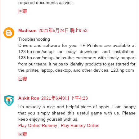
required documents as well.
回覆
Madison
2021年5月24日 晚上9:53
Troubleshooting
Drivers and software for your HP Printers are available at
123.hp.com/setup for easy download and installation.
123.hp.com/setup helps the customers with timely support
from our team. It helps to identify products to get started for
the printer, laptop, desktop, and other devices.
123.hp.com
回覆
Ankit Ron
2021年6月9日 下午4:23
It’s actually a nice and helpful piece of spots. I am happy
that you simply shared this useful game with us. Please
keep enjoying yourself with us.
Play Online Rummy
|
Play Rummy Online
回覆