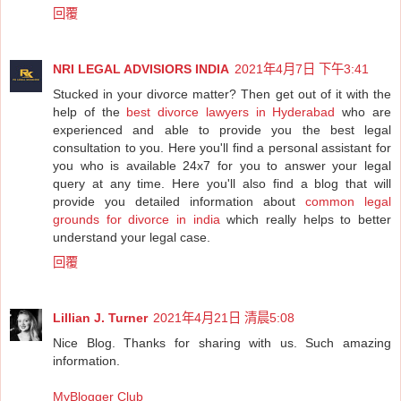
回覆
NRI LEGAL ADVISIORS INDIA
2021年4月7日 下午3:41
Stucked in your divorce matter? Then get out of it with the
help of the
best divorce lawyers in Hyderabad
who are
experienced and able to provide you the best legal
consultation to you. Here you'll find a personal assistant for
you who is available 24x7 for you to answer your legal
query at any time. Here you'll also find a blog that will
provide you detailed information about
common legal
grounds for divorce in india
which really helps to better
understand your legal case.
回覆
Lillian J. Turner
2021年4月21日 清晨5:08
Nice Blog. Thanks for sharing with us. Such amazing
information.
MyBlogger Club