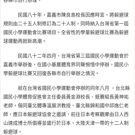
民國八十年，嘉義市陳良島校長因應時宜，將躲避球
規則由二十五人制修訂為二十人制，同時納入台灣省第一屆
國民小學運動會比賽項目。全省性的學童躲避球比賽為躲避
球運動再掀新高潮。
民國八十二年四月，台灣省第三屆國民小學運動會於
嘉義市舉辦後，在國小基層體育界同聲惋惜中停辦，國民小
學躲避球比賽又回復各縣市自行舉辦之情況。
就在台灣省國民小學運動會停辦的同年八月 ，台北縣
國民小學體育促進會主任委員黃金淵校長、競賽組長黃神祐
老師，偕同臺北體專溫展洪教授、臺北縣錦和國中邱逸仁老
師，應日本躲避球協會之邀請，前往日本考察觀摩由日人西
山速成博士所倡導並盛行於日本、大陸天津一帶的十二人制
躲避球。