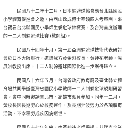
民國八十二年十二月，日本躲避球協會應台北縣國民
小學體育促進會之邀，由西山逸成博士率領四人考察團，來
台觀看台北縣國民小學師生躲避球錦標賽，及台灣首度辦理
的十二人制躲避球比賽
(
教師組
)
。
民國八十四年十月，第一屆亞洲躲避球技術代表研討
會於日本大阪舉行，遨請我方黃金淵校長、黃神祐老師，溫
展洪教授出席，十二人制躲避球國際化進一步獲得確立。
民國八十六年五月，台灣省政府教育廳及臺北縣立體
育場共同舉辦臺灣省國民小學教師十二人制躲避球規則研習
會，會中同時邀請臺北市、高雄市派員參加。同年十二月，
黃校長因長期勞心於校務運作，及長期奔波勞力於各項體育
活動，不幸積勞成疾因病逝世。
民國八十七年年底，由黃神祐老師提議，艾瑞克企業