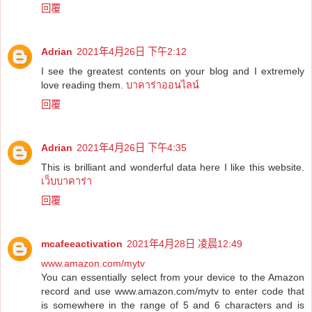
回覆
Adrian
2021年4月26日 下午2:12
I see the greatest contents on your blog and I extremely
love reading them.
บาคาร่าออนไลน์
回覆
Adrian
2021年4月26日 下午4:35
This is brilliant and wonderful data here I like this website.
เว็บบาคาร่า
回覆
mcafeeactivation
2021年4月28日 凌晨12:49
www.amazon.com/mytv
You can essentially select from your device to the Amazon
record and use www.amazon.com/mytv to enter code that
is somewhere in the range of 5 and 6 characters and is