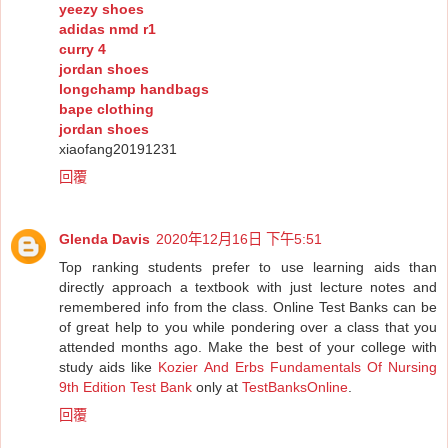
yeezy shoes
adidas nmd r1
curry 4
jordan shoes
longchamp handbags
bape clothing
jordan shoes
xiaofang20191231
回覆
Glenda Davis
2020年12月16日 下午5:51
Top ranking students prefer to use learning aids than
directly approach a textbook with just lecture notes and
remembered info from the class. Online Test Banks can be
of great help to you while pondering over a class that you
attended months ago. Make the best of your college with
study aids like
Kozier And Erbs Fundamentals Of Nursing
9th Edition Test Bank
only at
TestBanksOnline
.
回覆