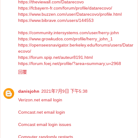
https://theviewall.com/Datarecovo
https://fcbayern-fr.com/forum/profile/datarecovo/
https://www.buzzen.com/user/Datarecovo/profile.html
https://www.bibrave.com/users/144553
https://community.intersystems.com/user/herry-john
https://www.growkudos.com/profile/herry_john_1
https://openseesnavigator.berkeley.edu/forums/users/Datar
ecovo/
https://forum.spip.net/auteur8191.html
https://forum.foej.net/profile/?area=summary;u=2968
回覆
danisjohn
2021年7月9日 下午5:38
Verizon.net email login
Comcast.net email login
Comcast email login issues
Computer randomly restarts