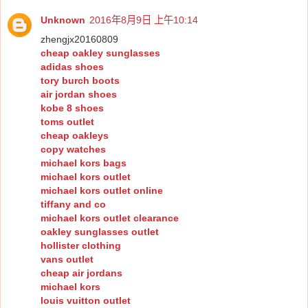
Unknown
2016年8月9日 上午10:14
zhengjx20160809
cheap oakley sunglasses
adidas shoes
tory burch boots
air jordan shoes
kobe 8 shoes
toms outlet
cheap oakleys
copy watches
michael kors bags
michael kors outlet
michael kors outlet online
tiffany and co
michael kors outlet clearance
oakley sunglasses outlet
hollister clothing
vans outlet
cheap air jordans
michael kors
louis vuitton outlet