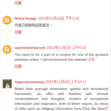
回覆
Nisha Knapp
2021年10月18日 下午2:28
作者已經移除這則留言。
回覆
sportstototopcom
2021年11月2日 上午8:33
You need to be a part of a contest for one of the greatest
websites online. I will recommend this website!
토토
回覆
magosucomyang
2021年11月4日 上午10:17
Better than average information, gainful and sensational
framework, as offer well finished with shrewd
contemplations and thoughts, clusters of exceptional
information and inspiration, both of which require, by virtue
of offer such an obliging information here.Click Me Here
인