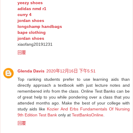
yeezy shoes
adidas nmd r1
curry 4
jordan shoes
longchamp handbags
bape clothing
jordan shoes
xiaofang20191231
回覆
Glenda Davis
2020年12月16日 下午5:51
Top ranking students prefer to use learning aids than
directly approach a textbook with just lecture notes and
remembered info from the class. Online Test Banks can be
of great help to you while pondering over a class that you
attended months ago. Make the best of your college with
study aids like
Kozier And Erbs Fundamentals Of Nursing
9th Edition Test Bank
only at
TestBanksOnline
.
回覆