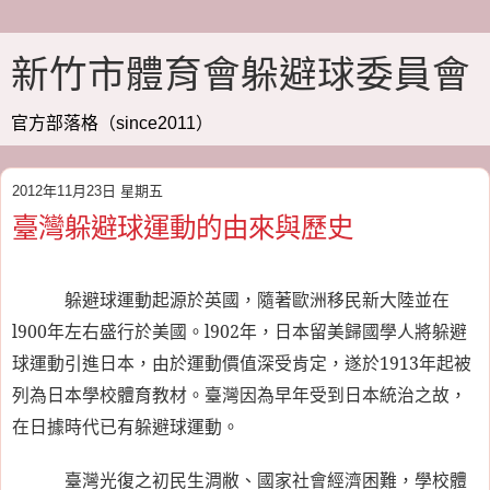
新竹市體育會躲避球委員會
官方部落格（since2011）
2012年11月23日 星期五
臺灣躲避球運動的由來與歷史
躲避球運動起源於英國，隨著歐洲移民新大陸並在
l900
年左右盛行於美國。
l902
年，日本留美歸國學人將躲避
球運動引進日本，由於運動價值深受肯定，遂於
1913
年起被
列為日本學校體育教材。臺灣因為早年受到日本統治之故，
在日據時代已有躲避球運動。
臺灣光復之初民生淍敝、國家社會經濟困難，學校體