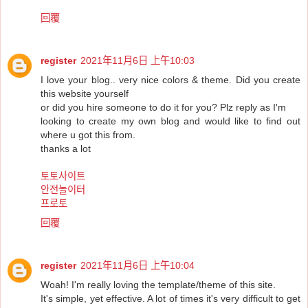
回覆
register
2021年11月6日 上午10:03
I love your blog.. very nice colors & theme. Did you create
this website yourself
or did you hire someone to do it for you? Plz reply as I'm
looking to create my own blog and would like to find out
where u got this from.
thanks a lot
토토사이트
안전놀이터
프로토
回覆
register
2021年11月6日 上午10:04
Woah! I'm really loving the template/theme of this site.
It's simple, yet effective. A lot of times it's very difficult to get