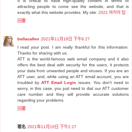
It is critical to have high-quality content in terms of
attracting people to come see the website, and that is
exactly what this website provides. My site:
2021 바카라 팁
回覆
bellacallen
2021年11月18日 下午6:27
I read your post. I am really thankful for this information.
Thanks for sharing with us.
ATT is the world-famous web email company and it also
offers the best deal with security for the users, it protects
your data from unwanted people and viruses. If you are an
ATT user, and, while using an ATT email account, you are
troubled by
ATT Email Login
issues. You don't need to
worry, in this case, you just need to dial our ATT customer
care number and they will provide accurate solutions
regarding your problems.
回覆
匿名
2021年11月19日 下午2:27