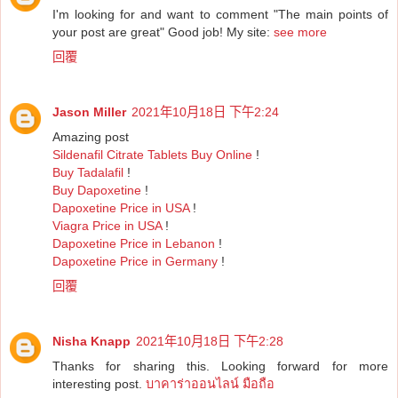
I'm looking for and want to comment "The main points of
your post are great" Good job! My site:
see more
回覆
Jason Miller
2021年10月18日 下午2:24
Amazing post
Sildenafil Citrate Tablets Buy Online
!
Buy Tadalafil
!
Buy Dapoxetine
!
Dapoxetine Price in USA
!
Viagra Price in USA
!
Dapoxetine Price in Lebanon
!
Dapoxetine Price in Germany
!
回覆
Nisha Knapp
2021年10月18日 下午2:28
Thanks for sharing this. Looking forward for more
interesting post.
บาคาร่าออนไลน์ มือถือ