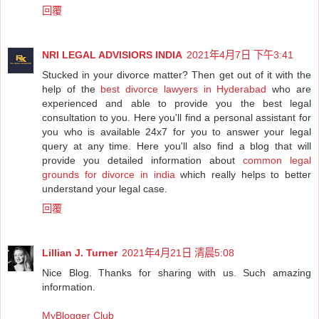
回覆
NRI LEGAL ADVISIORS INDIA
2021年4月7日 下午3:41
Stucked in your divorce matter? Then get out of it with the
help of the
best divorce lawyers in Hyderabad
who are
experienced and able to provide you the best legal
consultation to you. Here you'll find a personal assistant for
you who is available 24x7 for you to answer your legal
query at any time. Here you'll also find a blog that will
provide you detailed information about
common legal
grounds for divorce in india
which really helps to better
understand your legal case.
回覆
Lillian J. Turner
2021年4月21日 清晨5:08
Nice Blog. Thanks for sharing with us. Such amazing
information.
MyBlogger Club