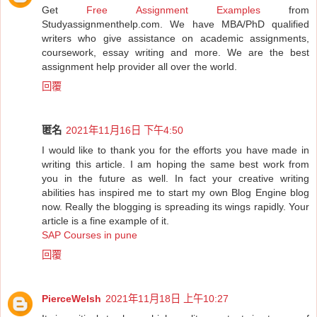
Get
Free Assignment Examples
from
Studyassignmenthelp.com. We have MBA/PhD qualified
writers who give assistance on academic assignments,
coursework, essay writing and more. We are the best
assignment help provider all over the world.
回覆
匿名
2021年11月16日 下午4:50
I would like to thank you for the efforts you have made in
writing this article. I am hoping the same best work from
you in the future as well. In fact your creative writing
abilities has inspired me to start my own Blog Engine blog
now. Really the blogging is spreading its wings rapidly. Your
article is a fine example of it.
SAP Courses in pune
回覆
PierceWelsh
2021年11月18日 上午10:27