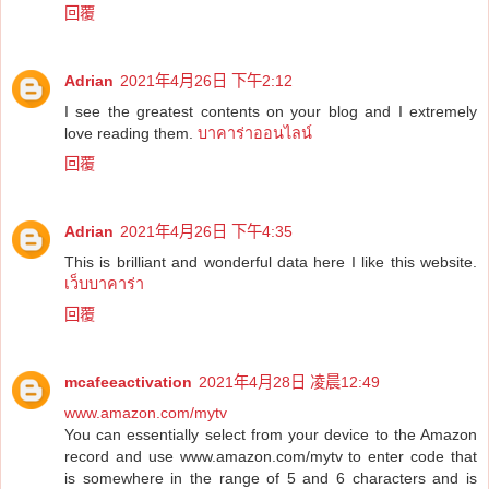
回覆
Adrian
2021年4月26日 下午2:12
I see the greatest contents on your blog and I extremely
love reading them.
บาคาร่าออนไลน์
回覆
Adrian
2021年4月26日 下午4:35
This is brilliant and wonderful data here I like this website.
เว็บบาคาร่า
回覆
mcafeeactivation
2021年4月28日 凌晨12:49
www.amazon.com/mytv
You can essentially select from your device to the Amazon
record and use www.amazon.com/mytv to enter code that
is somewhere in the range of 5 and 6 characters and is