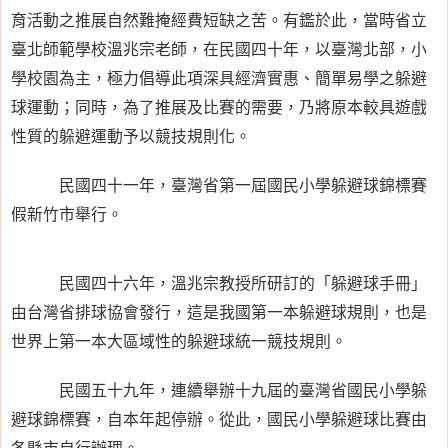
育活動之推展自然難掩經費短缺之苦。有鑑於此，當時省立
臺北師範學校溫兆宗老師，在民國四十年，以臺灣北部，小
學校園為主，極力倡導此項深具經濟實惠、簡單易學之躲避
球運動；同時，為了推展及比賽的需要，乃將原本較具遊戲
性質的躲避運動予以競技規則化。
民國四十一年，臺灣省第一屆國民小學躲避球錦標賽
假新竹市舉行。
民國四十六年，溫兆宗教授所研訂的「躲避球手冊」
由台灣省排球協會發行，這是我國第一本躲避球規則，也是
世界上第一本大區域性的躲避球統一競技規則。
民國五十九年，連續舉辦十九屆的臺灣省國民小學躲
避球錦標賽，自本年起停辦。從此，國民小學躲避球比賽由
各縣市自行辦理。