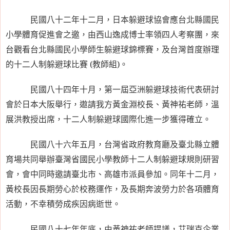
民國八十二年十二月，日本躲避球協會應台北縣國民
小學體育促進會之邀，由西山逸成博士率領四人考察團，來
台觀看台北縣國民小學師生躲避球錦標賽，及台灣首度辦理
的十二人制躲避球比賽
(
教師組
)
。
民國八十四年十月，第一屆亞洲躲避球技術代表研討
會於日本大阪舉行，遨請我方黃金淵校長、黃神祐老師，溫
展洪教授出席，十二人制躲避球國際化進一步獲得確立。
民國八十六年五月，台灣省政府教育廳及臺北縣立體
育場共同舉辦臺灣省國民小學教師十二人制躲避球規則研習
會，會中同時邀請臺北市、高雄市派員參加。同年十二月，
黃校長因長期勞心於校務運作，及長期奔波勞力於各項體育
活動，不幸積勞成疾因病逝世。
民國八十七年年底，由黃神祐老師提議，艾瑞克企業