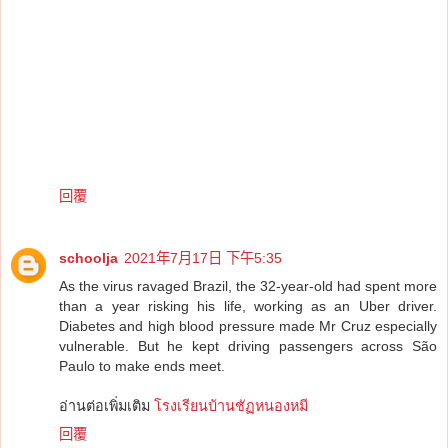
回覆
schoolja
2021年7月17日 下午5:35
As the virus ravaged Brazil, the 32-year-old had spent more
than a year risking his life, working as an Uber driver.
Diabetes and high blood pressure made Mr Cruz especially
vulnerable. But he kept driving passengers across São
Paulo to make ends meet.
อ่านต่อเพิ่มเติม
โรงเรียนบ้านชัฏหนองหมี
回覆