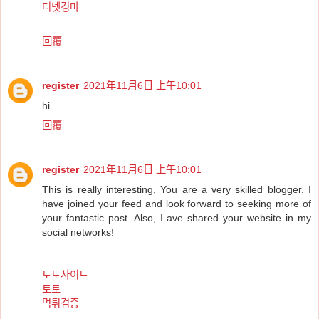
터넷경마
回覆
register
2021年11月6日 上午10:01
hi
回覆
register
2021年11月6日 上午10:01
This is really interesting, You are a very skilled blogger. I
have joined your feed and look forward to seeking more of
your fantastic post. Also, I ave shared your website in my
social networks!
토토사이트
토토
먹튀검증