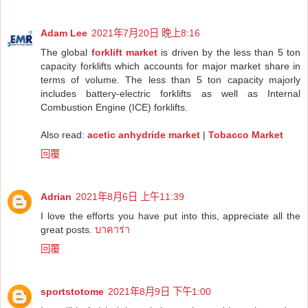
Adam Lee
2021年7月20日 晚上8:16
The global
forklift market
is driven by the less than 5 ton
capacity forklifts which accounts for major market share in
terms of volume. The less than 5 ton capacity majorly
includes battery-electric forklifts as well as Internal
Combustion Engine (ICE) forklifts.
Also read:
acetic anhydride market
|
Tobacco Market
回覆
Adrian
2021年8月6日 上午11:39
I love the efforts you have put into this, appreciate all the
great posts.
บาคาร่า
回覆
sportstotome
2021年8月9日 下午1:00