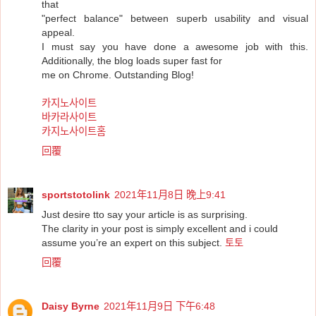
that
"perfect balance" between superb usability and visual
appeal.
I must say you have done a awesome job with this.
Additionally, the blog loads super fast for
me on Chrome. Outstanding Blog!
카지노사이트
바카라사이트
카지노사이트홈
回覆
sportstotolink
2021年11月8日 晚上9:41
Just desire tto say your article is as surprising.
The clarity in your post is simply excellent and i could
assume you’re an expert on this subject.
토토
回覆
Daisy Byrne
2021年11月9日 下午6:48