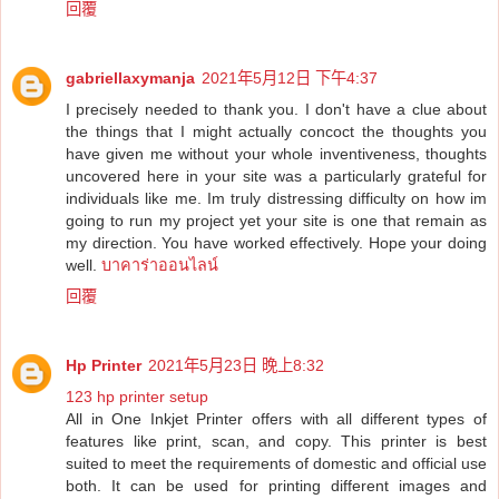
回覆
gabriellaxymanja
2021年5月12日 下午4:37
I precisely needed to thank you. I don't have a clue about
the things that I might actually concoct the thoughts you
have given me without your whole inventiveness, thoughts
uncovered here in your site was a particularly grateful for
individuals like me. Im truly distressing difficulty on how im
going to run my project yet your site is one that remain as
my direction. You have worked effectively. Hope your doing
well.
บาคาร่าออนไลน์
回覆
Hp Printer
2021年5月23日 晚上8:32
123 hp printer setup
All in One Inkjet Printer offers with all different types of
features like print, scan, and copy. This printer is best
suited to meet the requirements of domestic and official use
both. It can be used for printing different images and