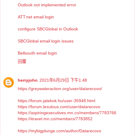
Outlook not implemented error
ATT.net email login
configure SBCGlobal in Outlook
SBCGlobal email login issues
Bellsouth email login
回覆
herryjohn
2021年6月29日 下午1:48
https://greywateraction.org/user/datarecovo/
https://forum.jatekok.hu/user-35948.html
https://forum.lexulous.com/user/datarecovo
https://aspiringexecutives.mn.co/members/7783766
https://itravel.mn.co/members/7783852
https://mybigplunge.com/author/Datarecovo