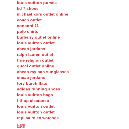
louis vuitton purses
kd 7 shoes
michael kors outlet online
coach outlet
concord 11
polo shirts
burberry outlet online
louis vuitton outlet
cheap jordans
ralph lauren outlet
true religion outlet
gucci outlet online
cheap ray ban sunglasses
cheap jordans
tory burch flats
adidas running shoes
louis vuitton bags
fitflop clearance
louis vuitton outlet
louis vuitton outlet
replica rolex watches
回覆