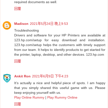
required documents as well.
回覆
Madison
2021年5月24日 晚上9:53
Troubleshooting
Drivers and software for your HP Printers are available at
123.hp.com/setup for easy download and installation.
123.hp.com/setup helps the customers with timely support
from our team. It helps to identify products to get started for
the printer, laptop, desktop, and other devices.
123.hp.com
回覆
Ankit Ron
2021年6月9日 下午4:23
It’s actually a nice and helpful piece of spots. I am happy
that you simply shared this useful game with us. Please
keep enjoying yourself with us.
Play Online Rummy
|
Play Rummy Online
回覆