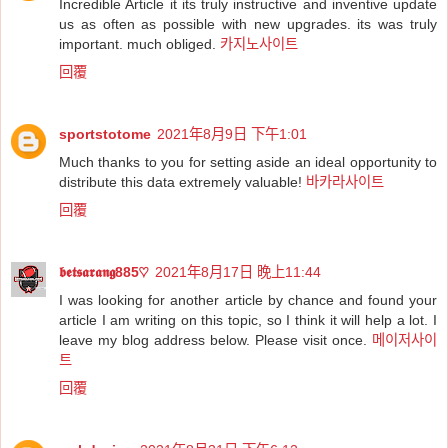
Incredible Article it its truly instructive and inventive update
us as often as possible with new upgrades. its was truly
important. much obliged.
카지노사이트
回覆
sportstotome
2021年8月9日 下午1:01
Much thanks to you for setting aside an ideal opportunity to
distribute this data extremely valuable!
바카라사이트
回覆
𝖇𝖊𝖙𝖘𝖆𝖗𝖆𝖓𝖌885♡
2021年8月17日 晚上11:44
I was looking for another article by chance and found your
article I am writing on this topic, so I think it will help a lot. I
leave my blog address below. Please visit once.
메이저사이
트
回覆