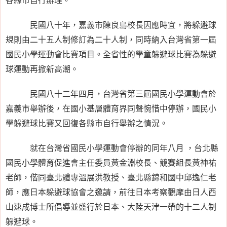
民國八十年，嘉義市陳良島校長因應時宜，將躲避球
規則由二十五人制修訂為二十人制，同時納入台灣省第一屆
國民小學運動會比賽項目。全省性的學童躲避球比賽為躲避
球運動再掀新高潮。
民國八十二年四月，台灣省第三屆國民小學運動會於
嘉義市舉辦後，在國小基層體育界同聲惋惜中停辦，國民小
學躲避球比賽又回復各縣市自行舉辦之情況。
就在台灣省國民小學運動會停辦的同年八月 ，台北縣
國民小學體育促進會主任委員黃金淵校長、競賽組長黃神祐
老師，偕同臺北體專溫展洪教授、臺北縣錦和國中邱逸仁老
師，應日本躲避球協會之邀請，前往日本考察觀摩由日人西
山速成博士所倡導並盛行於日本、大陸天津一帶的十二人制
躲避球。