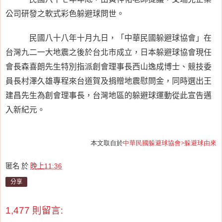
公司研發之軟式彩色躲避球問世。
民國八十八年十月九日，「中華民國躲避球協會」在
台灣九二一大地震之後於台北市成立，日本躲避球協會現任
會長森喜朗先生特別指派創會理事長西山逸成博士、競技委
員長村澤久雄專程來台道賀及捐贈地震慰問金，同時選出王
建昌先生為創會理事長，台灣地區的躲避球運動從此宣告邁
入新紀元。
本文取自於
中華民國躲避球協會>躲避球由來
匿名
於
晚上11:36
分享
1,477 則留言: