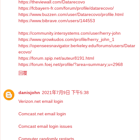
https://theviewall.com/Datarecovo
https://fcbayern-fr.com/forum/profile/datarecovo/
https://www.buzzen.com/user/Datarecovo/profile.html
https://www.bibrave.com/users/144553
https://community.intersystems.com/user/herry-john
https://www.growkudos.com/profile/herry_john_1
https://openseesnavigator.berkeley.edu/forums/users/Datar
ecovo/
https://forum.spip.net/auteur8191.html
https://forum.foej.net/profile/?area=summary;u=2968
回覆
danisjohn
2021年7月9日 下午5:38
Verizon.net email login
Comcast.net email login
Comcast email login issues
Computer randomly restarts