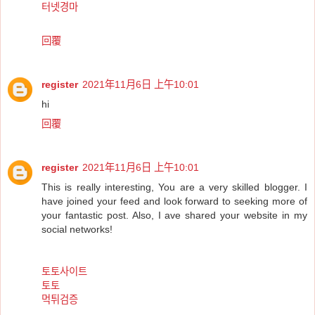
터넷경마
回覆
register
2021年11月6日 上午10:01
hi
回覆
register
2021年11月6日 上午10:01
This is really interesting, You are a very skilled blogger. I
have joined your feed and look forward to seeking more of
your fantastic post. Also, I ave shared your website in my
social networks!
토토사이트
토토
먹튀검증