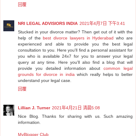
回覆
NRI LEGAL ADVISIORS INDIA
2021年4月7日 下午3:41
Stucked in your divorce matter? Then get out of it with the
help of the
best divorce lawyers in Hyderabad
who are
experienced and able to provide you the best legal
consultation to you. Here you'll find a personal assistant for
you who is available 24x7 for you to answer your legal
query at any time. Here you'll also find a blog that will
provide you detailed information about
common legal
grounds for divorce in india
which really helps to better
understand your legal case.
回覆
Lillian J. Turner
2021年4月21日 清晨5:08
Nice Blog. Thanks for sharing with us. Such amazing
information.
MyBlogger Club