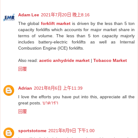
Adam Lee
2021年7月20日 晚上8:16
The global
forklift market
is driven by the less than 5 ton
capacity forklifts which accounts for major market share in
terms of volume. The less than 5 ton capacity majorly
includes battery-electric forklifts as well as Internal
Combustion Engine (ICE) forklifts.
Also read:
acetic anhydride market
|
Tobacco Market
回覆
Adrian
2021年8月6日 上午11:39
I love the efforts you have put into this, appreciate all the
great posts.
บาคาร่า
回覆
sportstotome
2021年8月9日 下午1:00