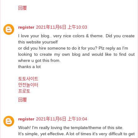
回覆
register
2021年11月6日 上午10:03
I love your blog.. very nice colors & theme. Did you create
this website yourself
or did you hire someone to do it for you? Plz reply as I'm
looking to create my own blog and would like to find out
where u got this from.
thanks a lot
토토사이트
안전놀이터
프로토
回覆
register
2021年11月6日 上午10:04
Woah! I'm really loving the template/theme of this site.
It's simple, yet effective. A lot of times it's very difficult to get