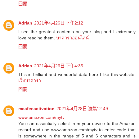
回覆
Adrian
2021年4月26日 下午2:12
I see the greatest contents on your blog and I extremely
love reading them.
บาคาร่าออนไลน์
回覆
Adrian
2021年4月26日 下午4:35
This is brilliant and wonderful data here I like this website.
เว็บบาคาร่า
回覆
mcafeeactivation
2021年4月28日 凌晨12:49
www.amazon.com/mytv
You can essentially select from your device to the Amazon
record and use www.amazon.com/mytv to enter code that
is somewhere in the range of 5 and 6 characters and is