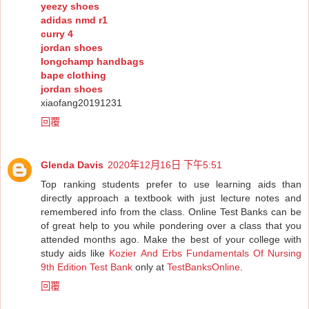
yeezy shoes
adidas nmd r1
curry 4
jordan shoes
longchamp handbags
bape clothing
jordan shoes
xiaofang20191231
回覆
Glenda Davis
2020年12月16日 下午5:51
Top ranking students prefer to use learning aids than
directly approach a textbook with just lecture notes and
remembered info from the class. Online Test Banks can be
of great help to you while pondering over a class that you
attended months ago. Make the best of your college with
study aids like
Kozier And Erbs Fundamentals Of Nursing
9th Edition Test Bank
only at
TestBanksOnline
.
回覆