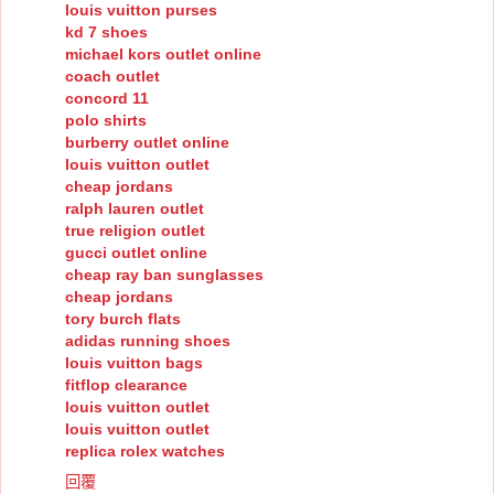
louis vuitton purses
kd 7 shoes
michael kors outlet online
coach outlet
concord 11
polo shirts
burberry outlet online
louis vuitton outlet
cheap jordans
ralph lauren outlet
true religion outlet
gucci outlet online
cheap ray ban sunglasses
cheap jordans
tory burch flats
adidas running shoes
louis vuitton bags
fitflop clearance
louis vuitton outlet
louis vuitton outlet
replica rolex watches
回覆