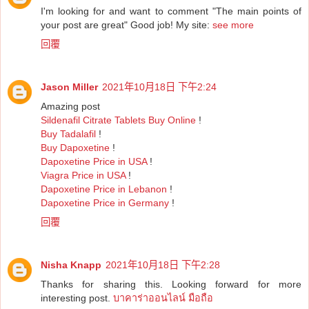
I'm looking for and want to comment "The main points of
your post are great" Good job! My site:
see more
回覆
Jason Miller
2021年10月18日 下午2:24
Amazing post
Sildenafil Citrate Tablets Buy Online
!
Buy Tadalafil
!
Buy Dapoxetine
!
Dapoxetine Price in USA
!
Viagra Price in USA
!
Dapoxetine Price in Lebanon
!
Dapoxetine Price in Germany
!
回覆
Nisha Knapp
2021年10月18日 下午2:28
Thanks for sharing this. Looking forward for more
interesting post.
บาคาร่าออนไลน์ มือถือ