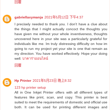
回覆
gabriellaxymanja
2021年5月12日 下午4:37
I precisely needed to thank you. I don't have a clue about
the things that I might actually concoct the thoughts you
have given me without your whole inventiveness, thoughts
uncovered here in your site was a particularly grateful for
individuals like me. Im truly distressing difficulty on how im
going to run my project yet your site is one that remain as
my direction. You have worked effectively. Hope your doing
well.
บาคาร่าออนไลน์
回覆
Hp Printer
2021年5月23日 晚上8:32
123 hp printer setup
All in One Inkjet Printer offers with all different types of
features like print, scan, and copy. This printer is best
suited to meet the requirements of domestic and official use
both. It can be used for printing different images and