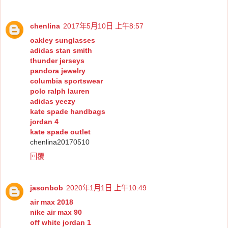
chenlina
2017年5月10日 上午8:57
oakley sunglasses
adidas stan smith
thunder jerseys
pandora jewelry
columbia sportswear
polo ralph lauren
adidas yeezy
kate spade handbags
jordan 4
kate spade outlet
chenlina20170510
回覆
jasonbob
2020年1月1日 上午10:49
air max 2018
nike air max 90
off white jordan 1