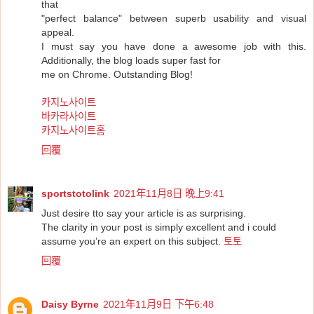
that
"perfect balance" between superb usability and visual
appeal.
I must say you have done a awesome job with this.
Additionally, the blog loads super fast for
me on Chrome. Outstanding Blog!
카지노사이트
바카라사이트
카지노사이트홈
回覆
sportstotolink
2021年11月8日 晚上9:41
Just desire tto say your article is as surprising.
The clarity in your post is simply excellent and i could
assume you’re an expert on this subject.
토토
回覆
Daisy Byrne
2021年11月9日 下午6:48