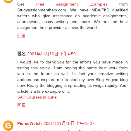
Get
Free Assignment Examples
from
Studyassignmenthelp.com. We have MBA/PhD qualified
writers who give assistance on academic assignments,
coursework, essay writing and more. We are the best
assignment help provider all over the world.
回覆
匿名
2021年11月16日 下午4:50
I would like to thank you for the efforts you have made in
writing this article. I am hoping the same best work from
you in the future as well. In fact your creative writing
abilities has inspired me to start my own Blog Engine blog
now. Really the blogging is spreading its wings rapidly. Your
article is a fine example of it.
SAP Courses in pune
回覆
PierceWelsh
2021年11月18日 上午10:27