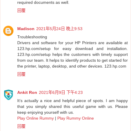
required documents as well.
回覆
Madison
2021年5月24日 晚上9:53
Troubleshooting
Drivers and software for your HP Printers are available at
123.hp.com/setup for easy download and installation.
123.hp.com/setup helps the customers with timely support
from our team. It helps to identify products to get started for
the printer, laptop, desktop, and other devices.
123.hp.com
回覆
Ankit Ron
2021年6月9日 下午4:23
It’s actually a nice and helpful piece of spots. I am happy
that you simply shared this useful game with us. Please
keep enjoying yourself with us.
Play Online Rummy
|
Play Rummy Online
回覆