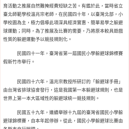
育活動之推展自然難掩經費短缺之苦。有鑑於此，當時省立
臺北師範學校溫兆宗老師，在民國四十年，以臺灣北部，小
學校園為主，極力倡導此項深具經濟實惠、簡單易學之躲避
球運動；同時，為了推展及比賽的需要，乃將原本較具遊戲
性質的躲避運動予以競技規則化。
民國四十一年，臺灣省第一屆國民小學躲避球錦標賽
假新竹市舉行。
民國四十六年，溫兆宗教授所研訂的「躲避球手冊」
由台灣省排球協會發行，這是我國第一本躲避球規則，也是
世界上第一本大區域性的躲避球統一競技規則。
民國五十九年，連續舉辦十九屆的臺灣省國民小學躲
避球錦標賽，自本年起停辦。從此，國民小學躲避球比賽由
各縣市自行辦理。