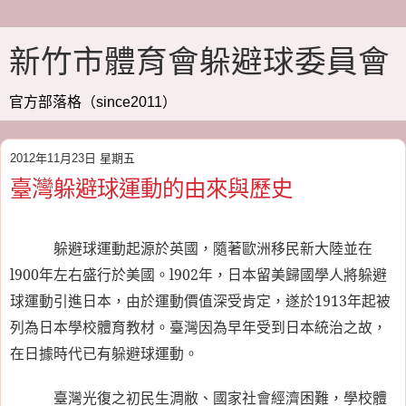
新竹市體育會躲避球委員會
官方部落格（since2011）
2012年11月23日 星期五
臺灣躲避球運動的由來與歷史
躲避球運動起源於英國，隨著歐洲移民新大陸並在
l900
年左右盛行於美國。
l902
年，日本留美歸國學人將躲避
球運動引進日本，由於運動價值深受肯定，遂於
1913
年起被
列為日本學校體育教材。臺灣因為早年受到日本統治之故，
在日據時代已有躲避球運動。
臺灣光復之初民生淍敝、國家社會經濟困難，學校體