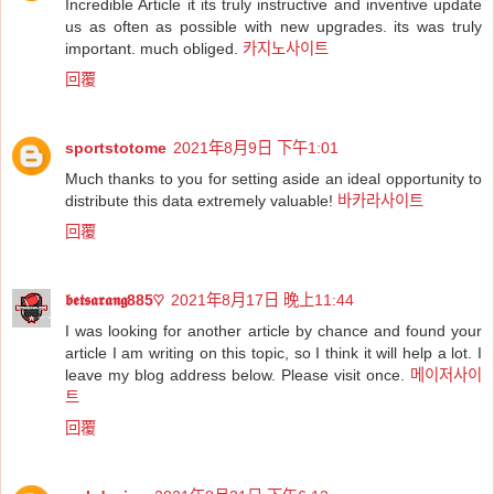
Incredible Article it its truly instructive and inventive update
us as often as possible with new upgrades. its was truly
important. much obliged.
카지노사이트
回覆
sportstotome
2021年8月9日 下午1:01
Much thanks to you for setting aside an ideal opportunity to
distribute this data extremely valuable!
바카라사이트
回覆
𝖇𝖊𝖙𝖘𝖆𝖗𝖆𝖓𝖌885♡
2021年8月17日 晚上11:44
I was looking for another article by chance and found your
article I am writing on this topic, so I think it will help a lot. I
leave my blog address below. Please visit once.
메이저사이
트
回覆