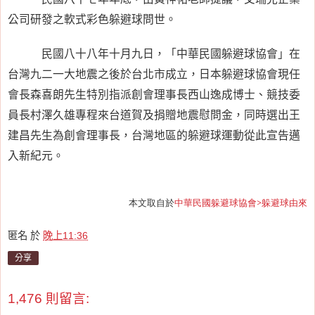
公司研發之軟式彩色躲避球問世。
民國八十八年十月九日，「中華民國躲避球協會」在
台灣九二一大地震之後於台北市成立，日本躲避球協會現任
會長森喜朗先生特別指派創會理事長西山逸成博士、競技委
員長村澤久雄專程來台道賀及捐贈地震慰問金，同時選出王
建昌先生為創會理事長，台灣地區的躲避球運動從此宣告邁
入新紀元。
本文取自於
中華民國躲避球協會>躲避球由來
匿名
於
晚上11:36
分享
1,476 則留言: