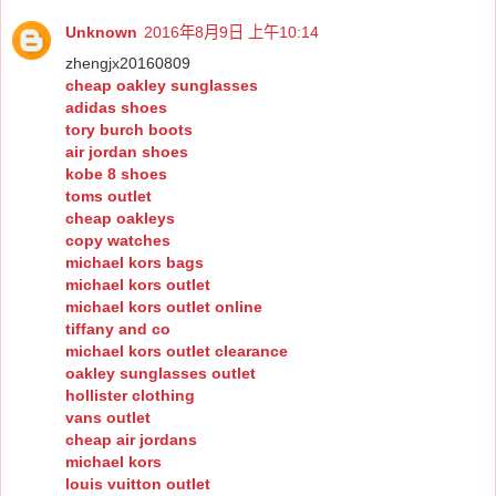
Unknown
2016年8月9日 上午10:14
zhengjx20160809
cheap oakley sunglasses
adidas shoes
tory burch boots
air jordan shoes
kobe 8 shoes
toms outlet
cheap oakleys
copy watches
michael kors bags
michael kors outlet
michael kors outlet online
tiffany and co
michael kors outlet clearance
oakley sunglasses outlet
hollister clothing
vans outlet
cheap air jordans
michael kors
louis vuitton outlet