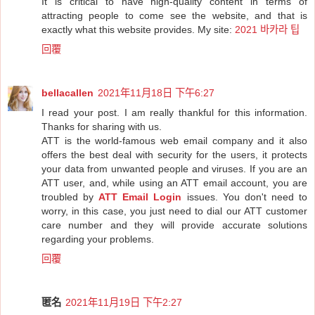
It is critical to have high-quality content in terms of
attracting people to come see the website, and that is
exactly what this website provides. My site:
2021 바카라 팁
回覆
bellacallen
2021年11月18日 下午6:27
I read your post. I am really thankful for this information.
Thanks for sharing with us.
ATT is the world-famous web email company and it also
offers the best deal with security for the users, it protects
your data from unwanted people and viruses. If you are an
ATT user, and, while using an ATT email account, you are
troubled by
ATT Email Login
issues. You don't need to
worry, in this case, you just need to dial our ATT customer
care number and they will provide accurate solutions
regarding your problems.
回覆
匿名
2021年11月19日 下午2:27