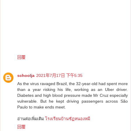
回覆
schoolja
2021年7月17日 下午5:35
As the virus ravaged Brazil, the 32-year-old had spent more
than a year risking his life, working as an Uber driver.
Diabetes and high blood pressure made Mr Cruz especially
vulnerable. But he kept driving passengers across São
Paulo to make ends meet.
อ่านต่อเพิ่มเติม
โรงเรียนบ้านชัฏหนองหมี
回覆