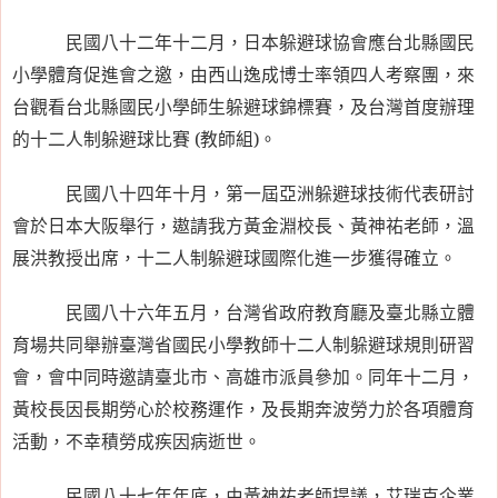
民國八十二年十二月，日本躲避球協會應台北縣國民
小學體育促進會之邀，由西山逸成博士率領四人考察團，來
台觀看台北縣國民小學師生躲避球錦標賽，及台灣首度辦理
的十二人制躲避球比賽
(
教師組
)
。
民國八十四年十月，第一屆亞洲躲避球技術代表研討
會於日本大阪舉行，遨請我方黃金淵校長、黃神祐老師，溫
展洪教授出席，十二人制躲避球國際化進一步獲得確立。
民國八十六年五月，台灣省政府教育廳及臺北縣立體
育場共同舉辦臺灣省國民小學教師十二人制躲避球規則研習
會，會中同時邀請臺北市、高雄市派員參加。同年十二月，
黃校長因長期勞心於校務運作，及長期奔波勞力於各項體育
活動，不幸積勞成疾因病逝世。
民國八十七年年底，由黃神祐老師提議，艾瑞克企業