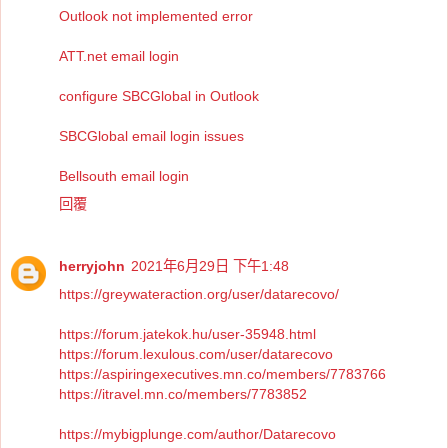
Outlook not implemented error
ATT.net email login
configure SBCGlobal in Outlook
SBCGlobal email login issues
Bellsouth email login
回覆
herryjohn
2021年6月29日 下午1:48
https://greywateraction.org/user/datarecovo/
https://forum.jatekok.hu/user-35948.html
https://forum.lexulous.com/user/datarecovo
https://aspiringexecutives.mn.co/members/7783766
https://itravel.mn.co/members/7783852
https://mybigplunge.com/author/Datarecovo