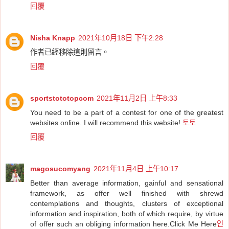
回覆
Nisha Knapp
2021年10月18日 下午2:28
作者已經移除這則留言。
回覆
sportstototopcom
2021年11月2日 上午8:33
You need to be a part of a contest for one of the greatest
websites online. I will recommend this website!
토토
回覆
magosucomyang
2021年11月4日 上午10:17
Better than average information, gainful and sensational
framework, as offer well finished with shrewd
contemplations and thoughts, clusters of exceptional
information and inspiration, both of which require, by virtue
of offer such an obliging information here.Click Me Here
인