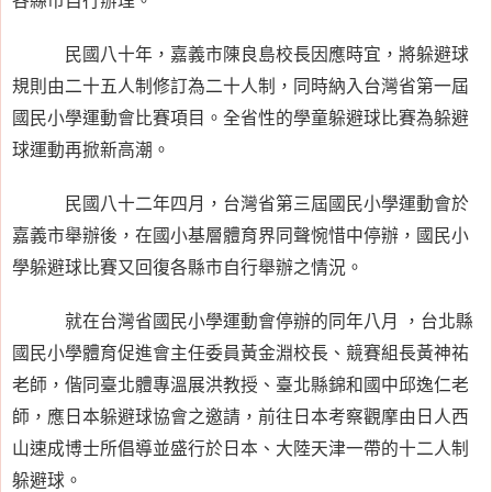
民國八十年，嘉義市陳良島校長因應時宜，將躲避球
規則由二十五人制修訂為二十人制，同時納入台灣省第一屆
國民小學運動會比賽項目。全省性的學童躲避球比賽為躲避
球運動再掀新高潮。
民國八十二年四月，台灣省第三屆國民小學運動會於
嘉義市舉辦後，在國小基層體育界同聲惋惜中停辦，國民小
學躲避球比賽又回復各縣市自行舉辦之情況。
就在台灣省國民小學運動會停辦的同年八月 ，台北縣
國民小學體育促進會主任委員黃金淵校長、競賽組長黃神祐
老師，偕同臺北體專溫展洪教授、臺北縣錦和國中邱逸仁老
師，應日本躲避球協會之邀請，前往日本考察觀摩由日人西
山速成博士所倡導並盛行於日本、大陸天津一帶的十二人制
躲避球。