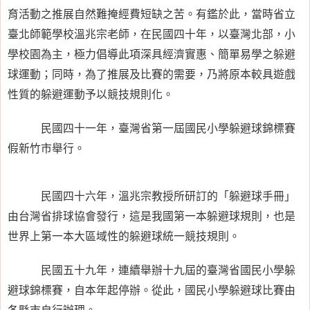
育活動之推展自然難掩經費短缺之苦。有鑑於此，當時省立
臺北師範學校溫兆宗老師，在民國四十年，以臺灣北部，小
學校園為主，極力倡導此項深具經濟實惠、簡單易學之躲避
球運動；同時，為了推展及比賽的需要，乃將原本較具遊戲
性質的躲避運動予以競技規則化。
民國四十一年，臺灣省第一屆國民小學躲避球錦標賽
假新竹市舉行。
民國四十六年，溫兆宗教授所研訂的「躲避球手冊」
由台灣省排球協會發行，這是我國第一本躲避球規則，也是
世界上第一本大區域性的躲避球統一競技規則。
民國五十九年，連續舉辦十九屆的臺灣省國民小學躲
避球錦標賽，自本年起停辦。從此，國民小學躲避球比賽由
各縣市自行辦理。