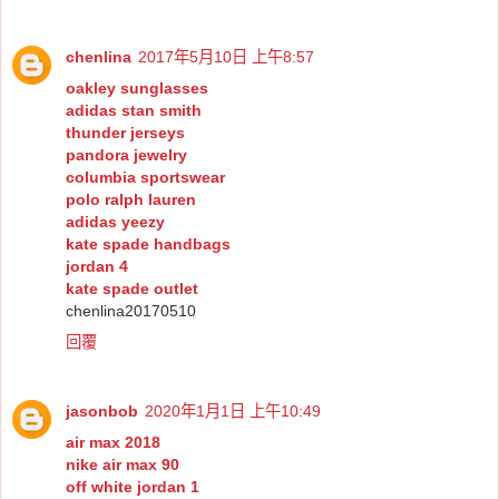
chenlina
2017年5月10日 上午8:57
oakley sunglasses
adidas stan smith
thunder jerseys
pandora jewelry
columbia sportswear
polo ralph lauren
adidas yeezy
kate spade handbags
jordan 4
kate spade outlet
chenlina20170510
回覆
jasonbob
2020年1月1日 上午10:49
air max 2018
nike air max 90
off white jordan 1