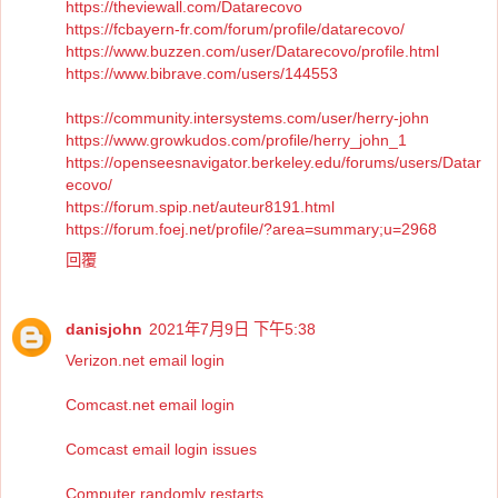
https://theviewall.com/Datarecovo
https://fcbayern-fr.com/forum/profile/datarecovo/
https://www.buzzen.com/user/Datarecovo/profile.html
https://www.bibrave.com/users/144553
https://community.intersystems.com/user/herry-john
https://www.growkudos.com/profile/herry_john_1
https://openseesnavigator.berkeley.edu/forums/users/Datar
ecovo/
https://forum.spip.net/auteur8191.html
https://forum.foej.net/profile/?area=summary;u=2968
回覆
danisjohn
2021年7月9日 下午5:38
Verizon.net email login
Comcast.net email login
Comcast email login issues
Computer randomly restarts