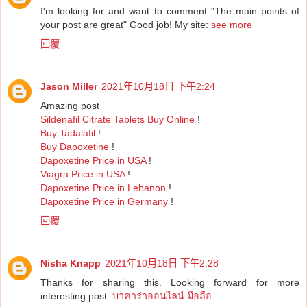
I'm looking for and want to comment "The main points of
your post are great" Good job! My site:
see more
回覆
Jason Miller
2021年10月18日 下午2:24
Amazing post
Sildenafil Citrate Tablets Buy Online
!
Buy Tadalafil
!
Buy Dapoxetine
!
Dapoxetine Price in USA
!
Viagra Price in USA
!
Dapoxetine Price in Lebanon
!
Dapoxetine Price in Germany
!
回覆
Nisha Knapp
2021年10月18日 下午2:28
Thanks for sharing this. Looking forward for more
interesting post.
บาคาร่าออนไลน์ มือถือ