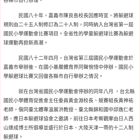
民國八十年，嘉義市陳良島校長因應時宜，將躲避球
規則由二十五人制修訂為二十人制，同時納入台灣省第一屆
國民小學運動會比賽項目。全省性的學童躲避球比賽為躲避
球運動再掀新高潮。
民國八十二年四月，台灣省第三屆國民小學運動會於
嘉義市舉辦後，在國小基層體育界同聲惋惜中停辦，國民小
學躲避球比賽又回復各縣市自行舉辦之情況。
就在台灣省國民小學運動會停辦的同年八月 ，台北縣
國民小學體育促進會主任委員黃金淵校長、競賽組長黃神祐
老師，偕同臺北體專溫展洪教授、臺北縣錦和國中邱逸仁老
師，應日本躲避球協會之邀請，前往日本考察觀摩由日人西
山速成博士所倡導並盛行於日本、大陸天津一帶的十二人制
躲避球。