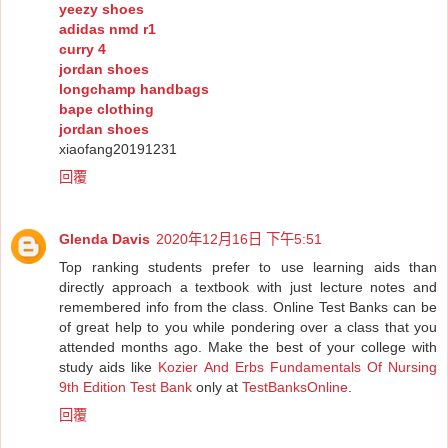
yeezy shoes
adidas nmd r1
curry 4
jordan shoes
longchamp handbags
bape clothing
jordan shoes
xiaofang20191231
回覆
Glenda Davis
2020年12月16日 下午5:51
Top ranking students prefer to use learning aids than
directly approach a textbook with just lecture notes and
remembered info from the class. Online Test Banks can be
of great help to you while pondering over a class that you
attended months ago. Make the best of your college with
study aids like
Kozier And Erbs Fundamentals Of Nursing
9th Edition Test Bank
only at
TestBanksOnline
.
回覆