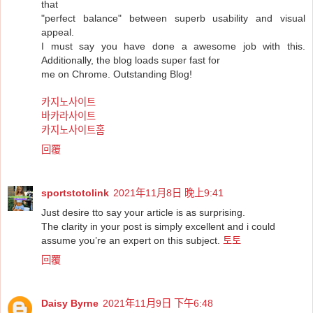
that
"perfect balance" between superb usability and visual
appeal.
I must say you have done a awesome job with this.
Additionally, the blog loads super fast for
me on Chrome. Outstanding Blog!
카지노사이트
바카라사이트
카지노사이트홈
回覆
sportstotolink
2021年11月8日 晚上9:41
Just desire tto say your article is as surprising.
The clarity in your post is simply excellent and i could
assume you’re an expert on this subject.
토토
回覆
Daisy Byrne
2021年11月9日 下午6:48