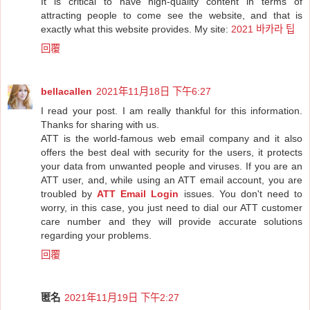
It is critical to have high-quality content in terms of
attracting people to come see the website, and that is
exactly what this website provides. My site:
2021 바카라 팁
回覆
bellacallen
2021年11月18日 下午6:27
I read your post. I am really thankful for this information.
Thanks for sharing with us.
ATT is the world-famous web email company and it also
offers the best deal with security for the users, it protects
your data from unwanted people and viruses. If you are an
ATT user, and, while using an ATT email account, you are
troubled by
ATT Email Login
issues. You don't need to
worry, in this case, you just need to dial our ATT customer
care number and they will provide accurate solutions
regarding your problems.
回覆
匿名
2021年11月19日 下午2:27