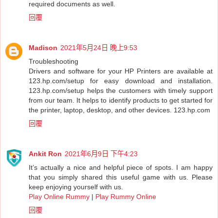
required documents as well.
回覆
Madison
2021年5月24日 晚上9:53
Troubleshooting
Drivers and software for your HP Printers are available at
123.hp.com/setup for easy download and installation.
123.hp.com/setup helps the customers with timely support
from our team. It helps to identify products to get started for
the printer, laptop, desktop, and other devices.
123.hp.com
回覆
Ankit Ron
2021年6月9日 下午4:23
It’s actually a nice and helpful piece of spots. I am happy
that you simply shared this useful game with us. Please
keep enjoying yourself with us.
Play Online Rummy
|
Play Rummy Online
回覆