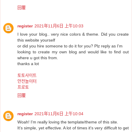
回覆
register
2021年11月6日 上午10:03
I love your blog.. very nice colors & theme. Did you create
this website yourself
or did you hire someone to do it for you? Plz reply as I'm
looking to create my own blog and would like to find out
where u got this from.
thanks a lot
토토사이트
안전놀이터
프로토
回覆
register
2021年11月6日 上午10:04
Woah! I'm really loving the template/theme of this site.
It's simple, yet effective. A lot of times it's very difficult to get