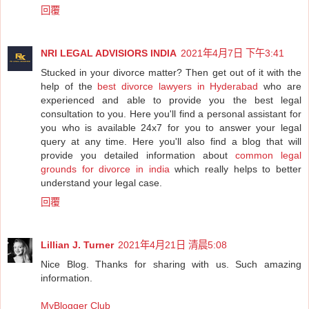
回覆
NRI LEGAL ADVISIORS INDIA
2021年4月7日 下午3:41
Stucked in your divorce matter? Then get out of it with the
help of the
best divorce lawyers in Hyderabad
who are
experienced and able to provide you the best legal
consultation to you. Here you'll find a personal assistant for
you who is available 24x7 for you to answer your legal
query at any time. Here you'll also find a blog that will
provide you detailed information about
common legal
grounds for divorce in india
which really helps to better
understand your legal case.
回覆
Lillian J. Turner
2021年4月21日 清晨5:08
Nice Blog. Thanks for sharing with us. Such amazing
information.
MyBlogger Club