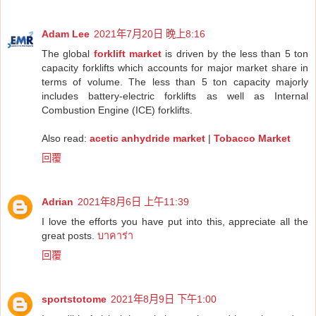
Adam Lee
2021年7月20日 晚上8:16
The global
forklift market
is driven by the less than 5 ton
capacity forklifts which accounts for major market share in
terms of volume. The less than 5 ton capacity majorly
includes battery-electric forklifts as well as Internal
Combustion Engine (ICE) forklifts.
Also read:
acetic anhydride market
|
Tobacco Market
回覆
Adrian
2021年8月6日 上午11:39
I love the efforts you have put into this, appreciate all the
great posts.
บาคาร่า
回覆
sportstotome
2021年8月9日 下午1:00