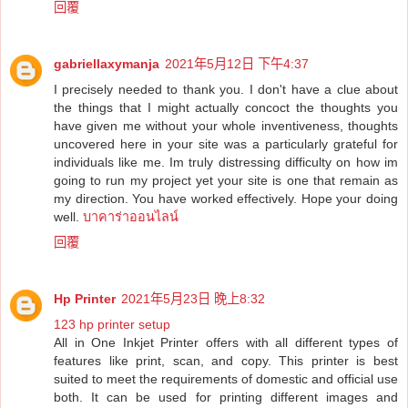
回覆
gabriellaxymanja
2021年5月12日 下午4:37
I precisely needed to thank you. I don't have a clue about
the things that I might actually concoct the thoughts you
have given me without your whole inventiveness, thoughts
uncovered here in your site was a particularly grateful for
individuals like me. Im truly distressing difficulty on how im
going to run my project yet your site is one that remain as
my direction. You have worked effectively. Hope your doing
well.
บาคาร่าออนไลน์
回覆
Hp Printer
2021年5月23日 晚上8:32
123 hp printer setup
All in One Inkjet Printer offers with all different types of
features like print, scan, and copy. This printer is best
suited to meet the requirements of domestic and official use
both. It can be used for printing different images and