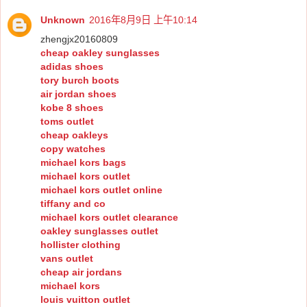
Unknown
2016年8月9日 上午10:14
zhengjx20160809
cheap oakley sunglasses
adidas shoes
tory burch boots
air jordan shoes
kobe 8 shoes
toms outlet
cheap oakleys
copy watches
michael kors bags
michael kors outlet
michael kors outlet online
tiffany and co
michael kors outlet clearance
oakley sunglasses outlet
hollister clothing
vans outlet
cheap air jordans
michael kors
louis vuitton outlet