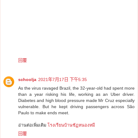
回覆
schoolja
2021年7月17日 下午5:35
As the virus ravaged Brazil, the 32-year-old had spent more
than a year risking his life, working as an Uber driver.
Diabetes and high blood pressure made Mr Cruz especially
vulnerable. But he kept driving passengers across São
Paulo to make ends meet.
อ่านต่อเพิ่มเติม
โรงเรียนบ้านชัฏหนองหมี
回覆