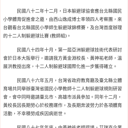
民國八十二年十二月，日本躲避球協會應台北縣國民
小學體育促進會之邀，由西山逸成博士率領四人考察團，來
台觀看台北縣國民小學師生躲避球錦標賽，及台灣首度辦理
的十二人制躲避球比賽
(
教師組
)
。
民國八十四年十月，第一屆亞洲躲避球技術代表研討
會於日本大阪舉行，遨請我方黃金淵校長、黃神祐老師，溫
展洪教授出席，十二人制躲避球國際化進一步獲得確立。
民國八十六年五月，台灣省政府教育廳及臺北縣立體
育場共同舉辦臺灣省國民小學教師十二人制躲避球規則研習
會，會中同時邀請臺北市、高雄市派員參加。同年十二月，
黃校長因長期勞心於校務運作，及長期奔波勞力於各項體育
活動，不幸積勞成疾因病逝世。
民國八十七年年底，由黃神祐老師提議，艾瑞克企業