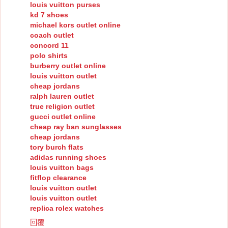
louis vuitton purses
kd 7 shoes
michael kors outlet online
coach outlet
concord 11
polo shirts
burberry outlet online
louis vuitton outlet
cheap jordans
ralph lauren outlet
true religion outlet
gucci outlet online
cheap ray ban sunglasses
cheap jordans
tory burch flats
adidas running shoes
louis vuitton bags
fitflop clearance
louis vuitton outlet
louis vuitton outlet
replica rolex watches
回覆