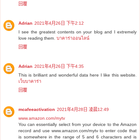
回覆
Adrian
2021年4月26日 下午2:12
I see the greatest contents on your blog and I extremely
love reading them.
บาคาร่าออนไลน์
回覆
Adrian
2021年4月26日 下午4:35
This is brilliant and wonderful data here I like this website.
เว็บบาคาร่า
回覆
mcafeeactivation
2021年4月28日 凌晨12:49
www.amazon.com/mytv
You can essentially select from your device to the Amazon
record and use www.amazon.com/mytv to enter code that
is somewhere in the range of 5 and 6 characters and is