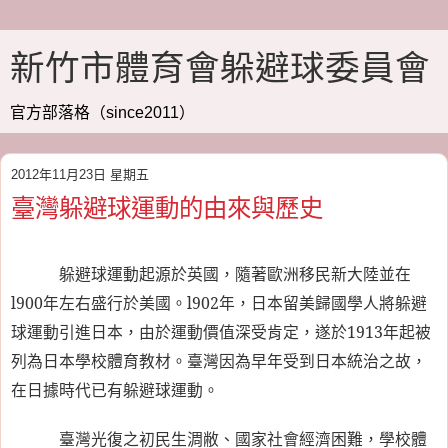
新竹市體育會躲避球委員會
官方部落格（since2011）
2012年11月23日 星期五
臺灣躲避球運動的由來與歷史
躲避球運動起源於英國，隨著歐洲移民新大陸並在
l900
年左右盛行於美國。
l902
年，日本留美歸國學人將躲避
球運動引進日本，由於運動價值深受肯定，遂於
1913
年起被
列為日本學校體育教材。臺灣因為早年受到日本統治之故，
在日據時代已有躲避球運動。
臺灣光復之初民生淍敝、國家社會經濟困難，學校體