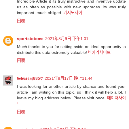
Incredible Article it its truly instructive and inventive update
us as often as possible with new upgrades. its was truly
important. much obliged.
카지노사이트
回覆
sportstotome
2021年8月9日 下午1:01
Much thanks to you for setting aside an ideal opportunity to
distribute this data extremely valuable!
바카라사이트
回覆
𝖇𝖊𝖙𝖘𝖆𝖗𝖆𝖓𝖌885♡
2021年8月17日 晚上11:44
I was looking for another article by chance and found your
article I am writing on this topic, so I think it will help a lot. I
leave my blog address below. Please visit once.
메이저사이
트
回覆