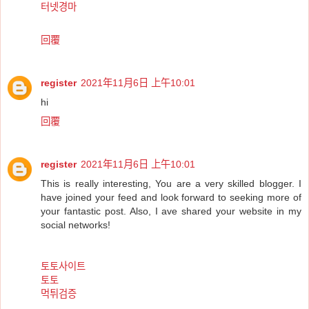
터넷경마
回覆
register
2021年11月6日 上午10:01
hi
回覆
register
2021年11月6日 上午10:01
This is really interesting, You are a very skilled blogger. I
have joined your feed and look forward to seeking more of
your fantastic post. Also, I ave shared your website in my
social networks!
토토사이트
토토
먹튀검증