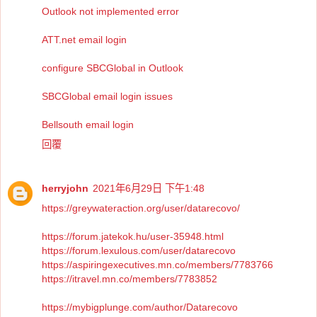
Outlook not implemented error
ATT.net email login
configure SBCGlobal in Outlook
SBCGlobal email login issues
Bellsouth email login
回覆
herryjohn
2021年6月29日 下午1:48
https://greywateraction.org/user/datarecovo/
https://forum.jatekok.hu/user-35948.html
https://forum.lexulous.com/user/datarecovo
https://aspiringexecutives.mn.co/members/7783766
https://itravel.mn.co/members/7783852
https://mybigplunge.com/author/Datarecovo