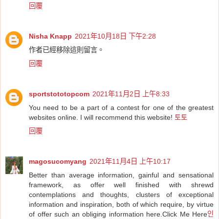
回覆
Nisha Knapp
2021年10月18日 下午2:28
作者已經移除這則留言。
回覆
sportstototopcom
2021年11月2日 上午8:33
You need to be a part of a contest for one of the greatest
websites online. I will recommend this website!
토토
回覆
magosucomyang
2021年11月4日 上午10:17
Better than average information, gainful and sensational
framework, as offer well finished with shrewd
contemplations and thoughts, clusters of exceptional
information and inspiration, both of which require, by virtue
of offer such an obliging information here.Click Me Here
인