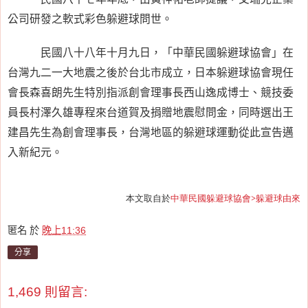
公司研發之軟式彩色躲避球問世。
民國八十八年十月九日，「中華民國躲避球協會」在
台灣九二一大地震之後於台北市成立，日本躲避球協會現任
會長森喜朗先生特別指派創會理事長西山逸成博士、競技委
員長村澤久雄專程來台道賀及捐贈地震慰問金，同時選出王
建昌先生為創會理事長，台灣地區的躲避球運動從此宣告邁
入新紀元。
本文取自於
中華民國躲避球協會>躲避球由來
匿名
於
晚上11:36
分享
1,469 則留言: