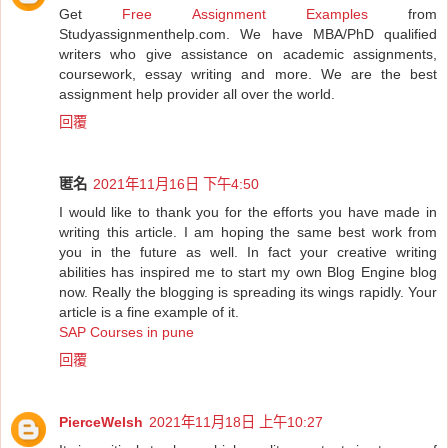
Get
Free Assignment Examples
from
Studyassignmenthelp.com. We have MBA/PhD qualified
writers who give assistance on academic assignments,
coursework, essay writing and more. We are the best
assignment help provider all over the world.
回覆
匿名
2021年11月16日 下午4:50
I would like to thank you for the efforts you have made in
writing this article. I am hoping the same best work from
you in the future as well. In fact your creative writing
abilities has inspired me to start my own Blog Engine blog
now. Really the blogging is spreading its wings rapidly. Your
article is a fine example of it.
SAP Courses in pune
回覆
PierceWelsh
2021年11月18日 上午10:27