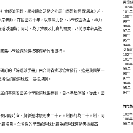
男童
102
家社會經濟困難，學校體育活動之推展自然難掩經費短缺之苦。
101
100
兆宗老師，在民國四十年，以臺灣北部，小學校園為主，極力
99年
98年
躲避球運動；同時，為了推展及比賽的需要，乃將原本較具遊
97年
96年
95年
94年
女童
屆國民小學躲避球錦標賽假新竹市舉行。
102
101
100
99年 
所研訂的「躲避球手冊」由台灣省排球協會發行，這是我國第一
98年
區域性的躲避球統一競技規則。
97年
96年
95年
九屆的臺灣省國民小學躲避球錦標賽，自本年起停辦。從此，國
94年
。
竹市榮
102
校長因應時宜，將躲避球規則由二十五人制修訂為二十人制，同
100
比賽項目。全省性的學童躲避球比賽為躲避球運動再掀新高
99年