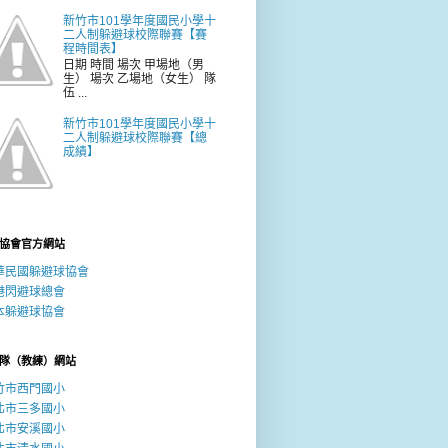
新竹市101學年度國民小學十
二人制躲避球校際聯賽【賽
程時間表】
日期 時間 場次 甲場地（男
生） 場次 乙場地（女生） 隊
伍 ...
新竹市101學年度國民小學十
二人制躲避球校際聯賽【總
成績】
協會官方網站
華民國躲避球協會
港閃避球總會
本躲避球協會
隊（教練）網站
竹市西門國小
北市三多國小
北市安溪國小