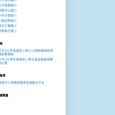
北市清水國小
北市板橋國小
栗縣中山國小
中市沙鹿國小
化縣田尾國小
雄市正義國小
東縣後庄國小
程
竹市101年度國民小學12人制躲避球校際
賽競賽規程
竹市100學年度國民小學主委盃躲避球賽
施計畫
教學
育部中小學教師專業發展整合平台
瀏覽量