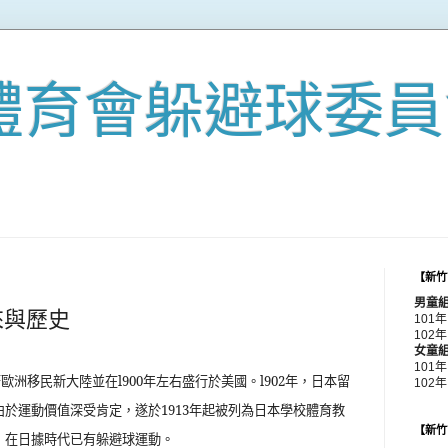
體育會躲避球委員
【新竹
男童
來與歷史
101
102年
女童
101
著歐洲移民新大陸並在
l900
年左右盛行於美國。
l902
年，日本留
102
由於運動價值深受肯定，遂於
1913
年起被列為日本學校體育教
【新竹
，在日據時代已有躲避球運動。