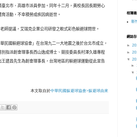
請臺北市、高雄市派員參加。同年十二月，黃校長因長期勞心
相簿連
體育活動，不幸積勞成疾因病逝世。
新
祐老師提議，艾瑞克企業公司研發之軟式彩色躲避球問世。
網誌存
中華民國躲避球協會」在台灣九二一大地震之後於台北市成立，
►
20
特別指派創會理事長西山逸成博士、競技委員長村澤久雄專程
►
20
▼
20
出王建昌先生為創會理事長，台灣地區的躲避球運動從此宣告
►
▼
本文取自於
中華民國躲避球協會>躲避球由來