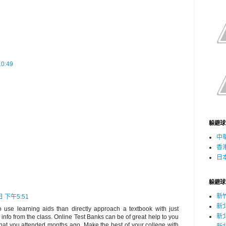
0:49
躲避球
中
香
日
躲避球
新
日 下午5:51
新
o use learning aids than directly approach a textbook with just
新
nfo from the class. Online Test Banks can be of great help to you
that you attended months ago. Make the best of your college with