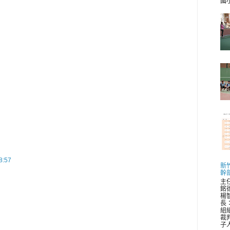
國小 
:57
新
幹
主
銘
楊
長
組
裁
子人