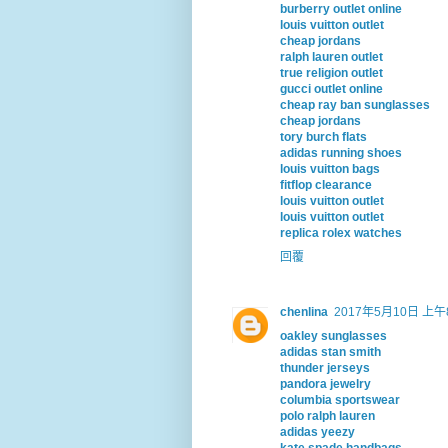
burberry outlet online
louis vuitton outlet
cheap jordans
ralph lauren outlet
true religion outlet
gucci outlet online
cheap ray ban sunglasses
cheap jordans
tory burch flats
adidas running shoes
louis vuitton bags
fitflop clearance
louis vuitton outlet
louis vuitton outlet
replica rolex watches
回覆
chenlina
2017年5月10日 上午8
oakley sunglasses
adidas stan smith
thunder jerseys
pandora jewelry
columbia sportswear
polo ralph lauren
adidas yeezy