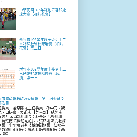
...
中華民國102年躍動青春躲避
球大賽【相片花絮】
新竹市102學年度主委盃十二
人制躲避球校際聯賽【相片
花絮】第二日
...
新竹市102學年度主委盃十二
人制躲避球校際聯賽【成
績】第一日
竹市體育會躲避球委員會 第一屆委員及
部名冊
任委員：羅源德 副主任委員：孫中元、魏
德、田耕豪、吳謙成 【幹事部】 總幹事：
智蛟 行政資訊組組長：林景盛 活動組組
：曾耀德 活動組副組長：張鎔諭 裁判教練
組長：李平鴻 裁判教練組副組長：江曉華
判教練組副組長：蘇泓俊 輔導組組長：高
 會計...