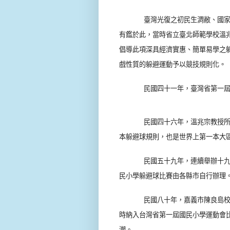
臺灣光復之初民生淍敝、國
有鑑於此，當時省立臺北師範學校溫
倡導此項深具經濟實惠、簡單易學之
戲性質的躲避運動予以競技規則化。
民國四十一年，臺灣省第一
民國四十六年，溫兆宗教授
本躲避球規則，也是世界上第一本大
民國五十九年，連續舉辦十
民小學躲避球比賽由各縣市自行辦理
民國八十年，嘉義市陳良島
時納入台灣省第一屆國民小學運動會
潮。