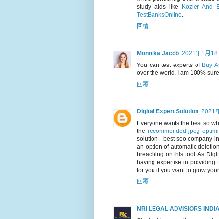
study aids like
Kozier And E
TestBanksOnline
.
回覆
Monnika Jacob
2021年1月18
You can test experts of
Buy A
over the world. I am 100% sure 
回覆
Digital Expert Solution
2021
Everyone wants the best so w
the
recommended jpeg optimiz
solution - best seo company in
an option of automatic deletio
breaching on this tool. As Dig
having expertise in providing 
for you if you want to grow your
回覆
NRI LEGAL ADVISIORS INDI