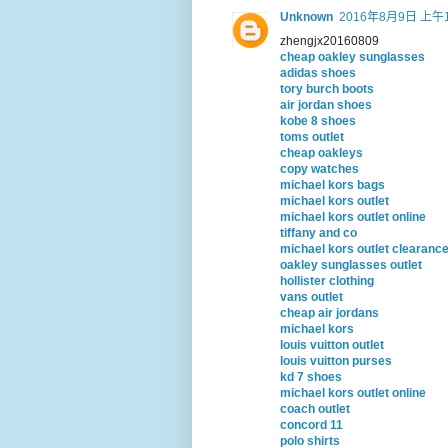
Unknown
2016年8月9日 上午1
zhengjx20160809
cheap oakley sunglasses
adidas shoes
tory burch boots
air jordan shoes
kobe 8 shoes
toms outlet
cheap oakleys
copy watches
michael kors bags
michael kors outlet
michael kors outlet online
tiffany and co
michael kors outlet clearanc
oakley sunglasses outlet
hollister clothing
vans outlet
cheap air jordans
michael kors
louis vuitton outlet
louis vuitton purses
kd 7 shoes
michael kors outlet online
coach outlet
concord 11
polo shirts