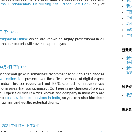
新
rbs Fundamentals Of Nursing 9th Edition Test Bank
only at
新
苗
台
彰
高
日 下午4:55
屏
ssignment Online
which are known as highly professional in all
that our experts will never disappoint you.
競賽規
新
聯
年4月7日 下午1:59
新
實
hy don't you go with someone's recommendation? You can choose
er online free
present over the official website of digital expert
 india. This tool is very fast and 100% secured as it provides you
躲避球
n of images that you optimized. So, there is no chances of privacy
ital Expert Solution is a well known seo company in india who are
教
the
best law firm seo services in india
, so you can also hire them
 law firm and get the potential clients.
總網頁
A
2021年4月7日 下午3:41