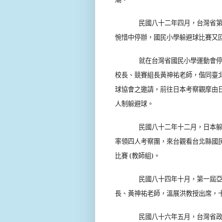
民國八十二年四月，台灣省
惋惜中停辦，國民小學躲避球比賽又
就在台灣省國民小學運動會停
校長、競賽組長黃神祐老師，偕同臺
球協會之邀請，前往日本考察觀摩由
人制躲避球。
民國八十二年十二月，日本
率領四人考察團，來台觀看台北縣國
比賽
(
教師組
)
。
民國八十四年十月，第一屆
長、黃神祐老師，溫展洪教授出席，
民國八十六年五月，台灣省