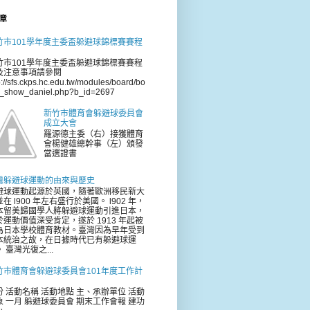
章
竹市101學年度主委盃躲避球錦標賽賽程
竹市101學年度主委盃躲避球錦標賽賽程
及注意事項請參閱
p://sfs.ckps.hc.edu.tw/modules/board/bo
d_show_daniel.php?b_id=2697
新竹市體育會躲避球委員會
成立大會
羅源德主委（右）接獲體育
會楊健雄總幹事（左）頒發
當選證書
灣躲避球運動的由來與歷史
避球運動起源於英國，隨著歐洲移民新大
在 l900 年左右盛行於美國。 l902 年，
本留美歸國學人將躲避球運動引進日本，
於運動價值深受肯定，遂於 1913 年起被
為日本學校體育教材。臺灣因為早年受到
本統治之故，在日據時代已有躲避球運
 臺灣光復之...
竹市體育會躲避球委員會101年度工作計
份 活動名稱 活動地點 主、承辦單位 活動
象 一月 躲避球委員會 期末工作會報 建功