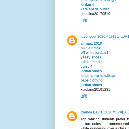
kate spade handbags
jordan 4
kate spade outlet
chenlina20170510
回覆
jasonbob
2020年1月1日 上午1
air max 2018
nike air max 90
off white jordan 1
yeezy shoes
adidas nmd r1
curry 4
jordan shoes
longchamp handbags
bape clothing
jordan shoes
xiaofang20191231
回覆
Glenda Davis
2020年12月16
Top ranking students prefer t
lecture notes and remembered i
while pondering over a class 