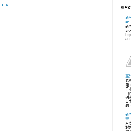
0:14
熱門文
新
表
新
表
htt
ar
e
臺
躲
陸並
日
由
列
日
動。
新
畫
月
對