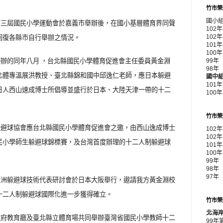
竹市榮
國小
第三屆國民小學運動會於嘉義市舉辦後，在國小基層體育界同聲
102
回復各縣市自行舉辦之情況。
102
10
10
辦的同年八月 ，台北縣國民小學體育促進會主任委員黃金淵
99
98
北體專溫展洪教授、臺北縣錦和國中邱逸仁老師，應日本躲避
國中
101
日人西山速成博士所倡導並盛行於日本、大陸天津一帶的十二
100
竹市榮
躲避球協會應台北縣國民小學體育促進會之邀，由西山逸成博士
102
102
民小學師生躲避球錦標賽，及台灣首度辦理的十二人制躲避球
101
100
99年
98年
97年
亞洲躲避球技術代表研討會於日本大阪舉行，遨請我方黃金淵校
十二人制躲避球國際化進一步獲得確立。
竹市榮
北海
政府教育廳及臺北縣立體育場共同舉辦臺灣省國民小學教師十二
99年