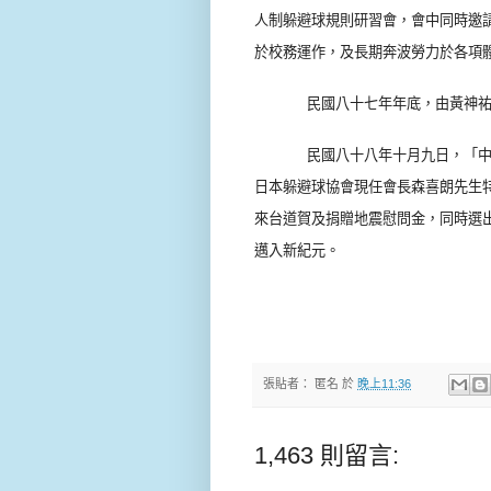
人制躲避球規則研習會，會中同時邀
於校務運作，及長期奔波勞力於各項
民國八十七年年底，由黃神
民國八十八年十月九日，「
日本躲避球協會現任會長森喜朗先生
來台道賀及捐贈地震慰問金，同時選
邁入新紀元。
張貼者：
匿名
於
晚上11:36
1,463 則留言: