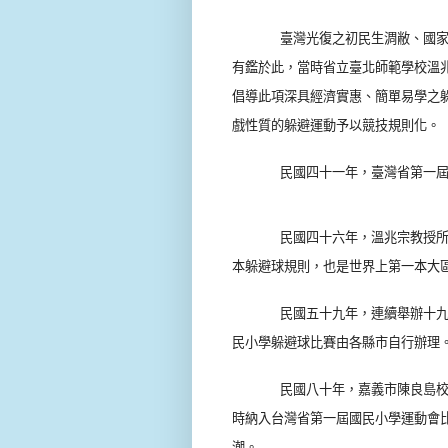
臺灣光復之初民生淍敝、國
有鑑於此，當時省立臺北師範學校溫
倡導此項深具經濟實惠、簡單易學之
戲性質的躲避運動予以競技規則化。
民國四十一年，臺灣省第一
民國四十六年，溫兆宗教授
本躲避球規則，也是世界上第一本大
民國五十九年，連續舉辦十
民小學躲避球比賽由各縣市自行辦理
民國八十年，嘉義市陳良島
時納入台灣省第一屆國民小學運動會
潮。