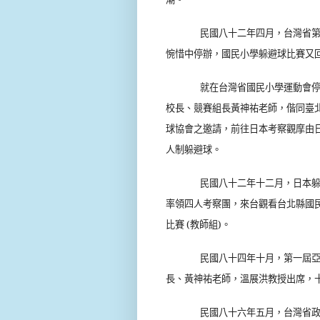
民國八十二年四月，台灣省
惋惜中停辦，國民小學躲避球比賽又
就在台灣省國民小學運動會停
校長、競賽組長黃神祐老師，偕同臺
球協會之邀請，前往日本考察觀摩由
人制躲避球。
民國八十二年十二月，日本
率領四人考察團，來台觀看台北縣國
比賽
(
教師組
)
。
民國八十四年十月，第一屆
長、黃神祐老師，溫展洪教授出席，
民國八十六年五月，台灣省