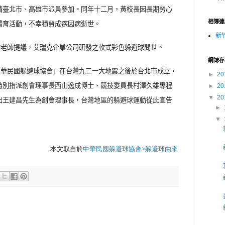
請臺北市、高雄市派員參加。同年十二月，黃校長因長期勞心
相簿連
體育活動，不幸積勞成疾因病逝世。
新
祐老師提議，艾瑞克企業公司研發之軟式彩色躲避球問世。
網誌存
中華民國躲避球協會」在台灣九二一大地震之後於台北市成立，
►
20
特別指派創會理事長西山逸成博士、競技委員長村澤久雄專程
►
20
▼
20
出王建昌先生為創會理事長，台灣地區的躲避球運動從此宣告
►
▼
本文取自於
中華民國躲避球協會>躲避球由來