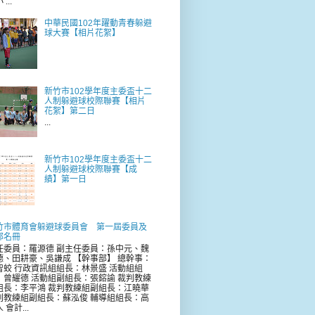
...
中華民國102年躍動青春躲避
球大賽【相片花絮】
新竹市102學年度主委盃十二
人制躲避球校際聯賽【相片
花絮】第二日
...
新竹市102學年度主委盃十二
人制躲避球校際聯賽【成
績】第一日
竹市體育會躲避球委員會 第一屆委員及
部名冊
任委員：羅源德 副主任委員：孫中元、魏
德、田耕豪、吳謙成 【幹事部】 總幹事：
智蛟 行政資訊組組長：林景盛 活動組組
：曾耀德 活動組副組長：張鎔諭 裁判教練
組長：李平鴻 裁判教練組副組長：江曉華
判教練組副組長：蘇泓俊 輔導組組長：高
 會計...