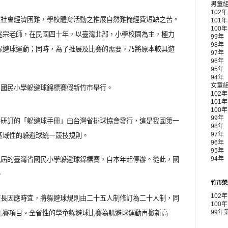
男童
102
家社會經濟困難，學校體育活動之推展自然難掩經費短缺之苦。
101
100
兆宗老師，在民國四十年，以臺灣北部，小學校園為主，極力
99年
98年
躲避球運動；同時，為了推展及比賽的需要，乃將原本較具遊
97年
96年
95年
94年
女童
屆國民小學躲避球錦標賽假新竹市舉行。
102
101
100
99年 
所研訂的「躲避球手冊」由台灣省排球協會發行，這是我國第一
98年
區域性的躲避球統一競技規則。
97年
96年
95年
九屆的臺灣省國民小學躲避球錦標賽，自本年起停辦。從此，國
94年
。
竹市榮
102
校長因應時宜，將躲避球規則由二十五人制修訂為二十人制，同
100
比賽項目。全省性的學童躲避球比賽為躲避球運動再掀新高
99年