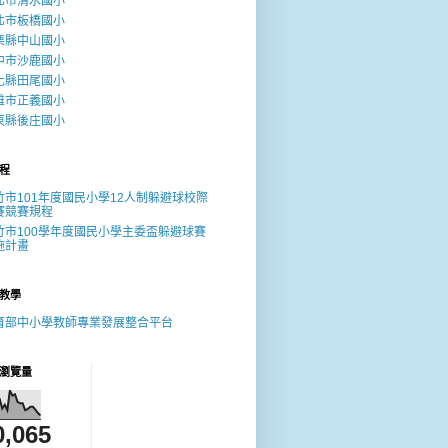
北市清水國小
北市板橋國小
栗縣中山國小
中市沙鹿國小
化縣田尾國小
雄市正義國小
東縣後庄國小
程
竹市101年度國民小學12人制躲避球校際
賽競賽規程
竹市100學年度國民小學主委盃躲避球賽
施計畫
教學
育部中小學教師專業發展整合平台
瀏覽量
0,065