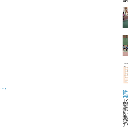
國小 
:57
新
幹
主
銘
楊
長
組
裁
子人