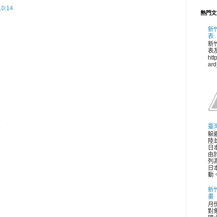
0:14
熱門文
新
表
新
表
htt
ar
e
臺
躲
陸並
日
由
列
日
動。
新
畫
月
對