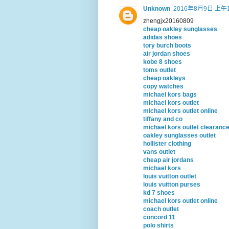
Unknown
2016年8月9日 上午1
zhengjx20160809
cheap oakley sunglasses
adidas shoes
tory burch boots
air jordan shoes
kobe 8 shoes
toms outlet
cheap oakleys
copy watches
michael kors bags
michael kors outlet
michael kors outlet online
tiffany and co
michael kors outlet clearanc
oakley sunglasses outlet
hollister clothing
vans outlet
cheap air jordans
michael kors
louis vuitton outlet
louis vuitton purses
kd 7 shoes
michael kors outlet online
coach outlet
concord 11
polo shirts