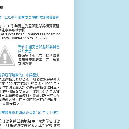
章
竹市101學年度主委盃躲避球錦標賽賽程
竹市101學年度主委盃躲避球錦標賽賽程
及注意事項請參閱
p://sfs.ckps.hc.edu.tw/modules/board/bo
d_show_daniel.php?b_id=2697
新竹市體育會躲避球委員會
成立大會
羅源德主委（右）接獲體育
會楊健雄總幹事（左）頒發
當選證書
灣躲避球運動的由來與歷史
避球運動起源於英國，隨著歐洲移民新大
在 l900 年左右盛行於美國。 l902 年，
本留美歸國學人將躲避球運動引進日本，
於運動價值深受肯定，遂於 1913 年起被
為日本學校體育教材。臺灣因為早年受到
本統治之故，在日據時代已有躲避球運
 臺灣光復之...
竹市體育會躲避球委員會101年度工作計
份 活動名稱 活動地點 主、承辦單位 活動
象 一月 躲避球委員會 期末工作會報 建功