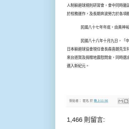
人制躲避球規則研習會，會中同時邀
於校務運作，及長期奔波勞力於各項
民國八十七年年底，由黃神
民國八十八年十月九日，「
日本躲避球協會現任會長森喜朗先生
來台道賀及捐贈地震慰問金，同時選
邁入新紀元。
張貼者：
匿名
於
晚上11:36
1,466 則留言: