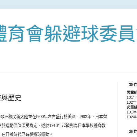
體育會躲避球委員
【新竹
男童
來與歷史
101
102年
女童
101
著歐洲移民新大陸並在
l900
年左右盛行於美國。
l902
年，日本留
102
由於運動價值深受肯定，遂於
1913
年起被列為日本學校體育教
【新竹
，在日據時代已有躲避球運動。