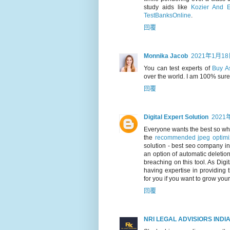
study aids like
Kozier And E
TestBanksOnline
.
回覆
Monnika Jacob
2021年1月18
You can test experts of
Buy A
over the world. I am 100% sure 
回覆
Digital Expert Solution
2021
Everyone wants the best so w
the
recommended jpeg optimiz
solution - best seo company in
an option of automatic deletio
breaching on this tool. As Dig
having expertise in providing 
for you if you want to grow your
回覆
NRI LEGAL ADVISIORS INDI