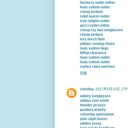
burberry outlet online
louis vuitton outlet
cheap jordans
ralph lauren outlet
true religion outlet
gucci outlet online
cheap ray ban sunglasses
cheap jordans
tory burch flats
adidas running shoes
louis vuitton bags
fitflop clearance
louis vuitton outlet
louis vuitton outlet
replica rolex watches
回覆
chenlina
2017年5月10日 上午8
oakley sunglasses
adidas stan smith
thunder jerseys
pandora jewelry
columbia sportswear
polo ralph lauren
adidas yeezy