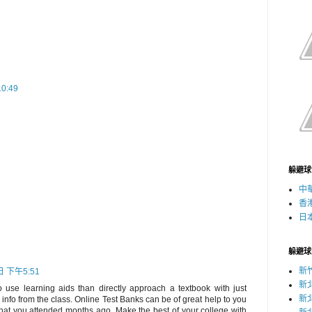
0:49
躲避球
中
香
日
躲避球
新
日 下午5:51
新
o use learning aids than directly approach a textbook with just
新
nfo from the class. Online Test Banks can be of great help to you
that you attended months ago. Make the best of your college with