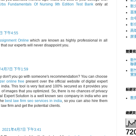
新
rbs Fundamentals Of Nursing 9th Edition Test Bank
only at
新
苗
台
彰
高
日 下午4:55
屏
ssignment Online
which are known as highly professional in all
that our experts will never disappoint you.
競賽規
新
聯
年4月7日 下午1:59
新
實
hy don't you go with someone's recommendation? You can choose
er online free
present over the official website of digital expert
 india. This tool is very fast and 100% secured as it provides you
躲避球
n of images that you optimized. So, there is no chances of privacy
ital Expert Solution is a well known seo company in india who are
教
the
best law firm seo services in india
, so you can also hire them
 law firm and get the potential clients.
總網頁
A
2021年4月7日 下午3:41
72