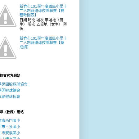
新竹市101學年度國民小學十
二人制躲避球校際聯賽【賽
程時間表】
日期 時間 場次 甲場地（男
生） 場次 乙場地（女生） 隊
伍 ...
新竹市101學年度國民小學十
二人制躲避球校際聯賽【總
成績】
協會官方網站
華民國躲避球協會
港閃避球總會
本躲避球協會
隊（教練）網站
竹市西門國小
北市三多國小
北市安溪國小