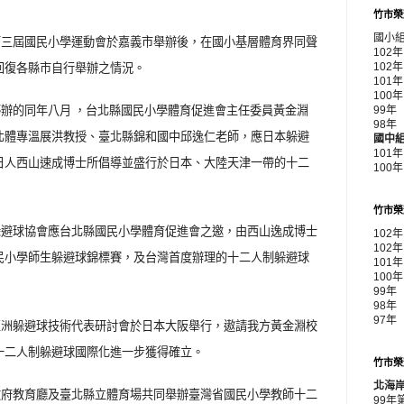
竹市榮
國小
第三屆國民小學運動會於嘉義市舉辦後，在國小基層體育界同聲
102
回復各縣市自行舉辦之情況。
102
10
10
辦的同年八月 ，台北縣國民小學體育促進會主任委員黃金淵
99
98
北體專溫展洪教授、臺北縣錦和國中邱逸仁老師，應日本躲避
國中
101
日人西山速成博士所倡導並盛行於日本、大陸天津一帶的十二
100
竹市榮
躲避球協會應台北縣國民小學體育促進會之邀，由西山逸成博士
102
102
民小學師生躲避球錦標賽，及台灣首度辦理的十二人制躲避球
101
100
99年
98年
97年
亞洲躲避球技術代表研討會於日本大阪舉行，遨請我方黃金淵校
十二人制躲避球國際化進一步獲得確立。
竹市榮
北海
政府教育廳及臺北縣立體育場共同舉辦臺灣省國民小學教師十二
99年