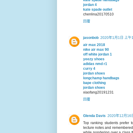
kate spade handbags
jordan 4
kate spade outlet
chenlina20170510
回覆
jasonbob
2020年1月1日 上午1
air max 2018
nike air max 90
off white jordan 1
yeezy shoes
adidas nmd r1
curry 4
jordan shoes
longchamp handbags
bape clothing
jordan shoes
xiaofang20191231
回覆
Glenda Davis
2020年12月16
Top ranking students prefer t
lecture notes and remembered i
while pondering over a class 