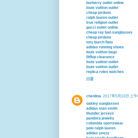
burberry outlet online
louis vuitton outlet
cheap jordans
ralph lauren outlet
true religion outlet
gucci outlet online
cheap ray ban sunglasses
cheap jordans
tory burch flats
adidas running shoes
louis vuitton bags
fitflop clearance
louis vuitton outlet
louis vuitton outlet
replica rolex watches
回覆
chenlina
2017年5月10日 上午8
oakley sunglasses
adidas stan smith
thunder jerseys
pandora jewelry
columbia sportswear
polo ralph lauren
adidas yeezy