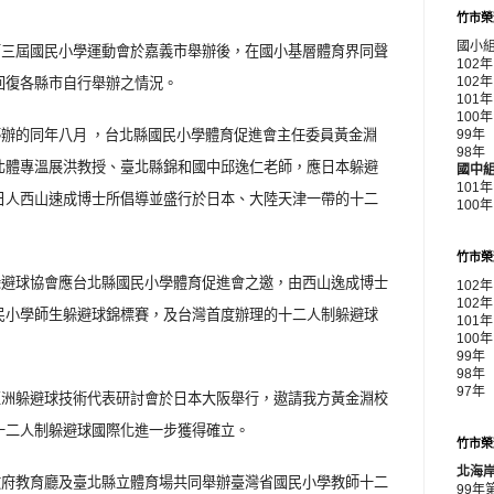
竹市榮
國小
第三屆國民小學運動會於嘉義市舉辦後，在國小基層體育界同聲
102
回復各縣市自行舉辦之情況。
102
10
10
辦的同年八月 ，台北縣國民小學體育促進會主任委員黃金淵
99
98
北體專溫展洪教授、臺北縣錦和國中邱逸仁老師，應日本躲避
國中
101
日人西山速成博士所倡導並盛行於日本、大陸天津一帶的十二
100
竹市榮
躲避球協會應台北縣國民小學體育促進會之邀，由西山逸成博士
102
102
民小學師生躲避球錦標賽，及台灣首度辦理的十二人制躲避球
101
100
99年
98年
97年
亞洲躲避球技術代表研討會於日本大阪舉行，遨請我方黃金淵校
十二人制躲避球國際化進一步獲得確立。
竹市榮
北海
政府教育廳及臺北縣立體育場共同舉辦臺灣省國民小學教師十二
99年