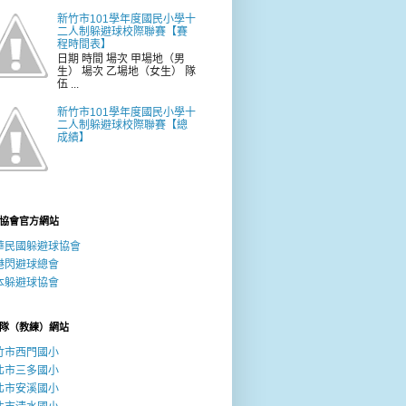
新竹市101學年度國民小學十
二人制躲避球校際聯賽【賽
程時間表】
日期 時間 場次 甲場地（男
生） 場次 乙場地（女生） 隊
伍 ...
新竹市101學年度國民小學十
二人制躲避球校際聯賽【總
成績】
協會官方網站
華民國躲避球協會
港閃避球總會
本躲避球協會
隊（教練）網站
竹市西門國小
北市三多國小
北市安溪國小