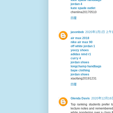
kate spade handbags
jordan 4
kate spade outlet
chenlina20170510
回覆
jasonbob
2020年1月1日 上午1
air max 2018
nike air max 90
off white jordan 1
yeezy shoes
adidas nmd r1
curry 4
jordan shoes
longchamp handbags
bape clothing
jordan shoes
xiaofang20191231
回覆
Glenda Davis
2020年12月16
Top ranking students prefer t
lecture notes and remembered i
while pondering over a class 