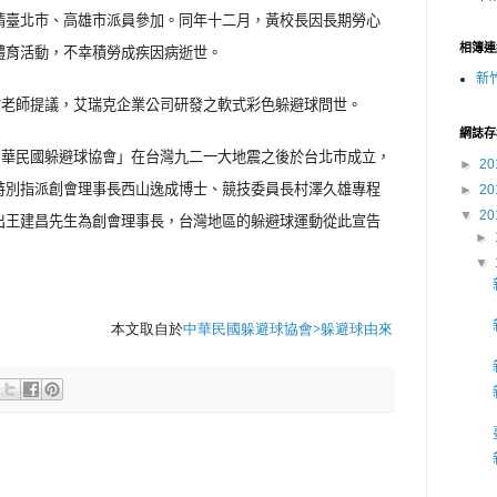
請臺北市、高雄市派員參加。同年十二月，黃校長因長期勞心
相簿連
體育活動，不幸積勞成疾因病逝世。
新
祐老師提議，艾瑞克企業公司研發之軟式彩色躲避球問世。
網誌存
中華民國躲避球協會」在台灣九二一大地震之後於台北市成立，
►
20
特別指派創會理事長西山逸成博士、競技委員長村澤久雄專程
►
20
▼
20
出王建昌先生為創會理事長，台灣地區的躲避球運動從此宣告
►
▼
本文取自於
中華民國躲避球協會>躲避球由來