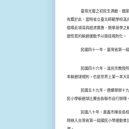
臺灣光復之初民生淍敝、國
有鑑於此，當時省立臺北師範學校溫
倡導此項深具經濟實惠、簡單易學之
戲性質的躲避運動予以競技規則化。
民國四十一年，臺灣省第一
民國四十六年，溫兆宗教授
本躲避球規則，也是世界上第一本大
民國五十九年，連續舉辦十
民小學躲避球比賽由各縣市自行辦理
民國八十年，嘉義市陳良島
時納入台灣省第一屆國民小學運動會
潮。