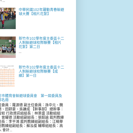
...
中華民國102年躍動青春躲避
球大賽【相片花絮】
新竹市102學年度主委盃十二
人制躲避球校際聯賽【相片
花絮】第二日
...
新竹市102學年度主委盃十二
人制躲避球校際聯賽【成
績】第一日
竹市體育會躲避球委員會 第一屆委員及
部名冊
任委員：羅源德 副主任委員：孫中元、魏
德、田耕豪、吳謙成 【幹事部】 總幹事：
智蛟 行政資訊組組長：林景盛 活動組組
：曾耀德 活動組副組長：張鎔諭 裁判教練
組長：李平鴻 裁判教練組副組長：江曉華
判教練組副組長：蘇泓俊 輔導組組長：高
 會計...