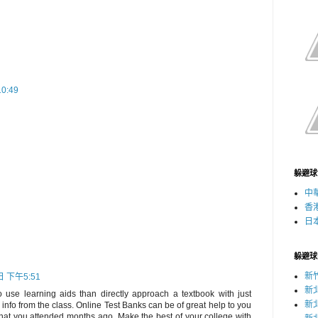
0:49
躲避球
中
香
日
躲避球
新
日 下午5:51
新
o use learning aids than directly approach a textbook with just
新
nfo from the class. Online Test Banks can be of great help to you
that you attended months ago. Make the best of your college with