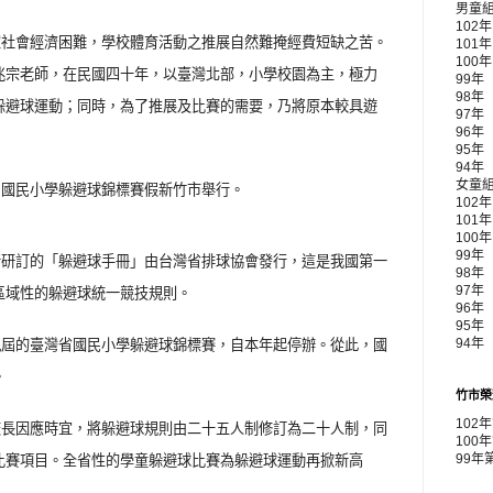
男童
102
家社會經濟困難，學校體育活動之推展自然難掩經費短缺之苦。
101
100
兆宗老師，在民國四十年，以臺灣北部，小學校園為主，極力
99年
98年
躲避球運動；同時，為了推展及比賽的需要，乃將原本較具遊
97年
96年
95年
94年
女童
屆國民小學躲避球錦標賽假新竹市舉行。
102
101
100
99年 
所研訂的「躲避球手冊」由台灣省排球協會發行，這是我國第一
98年
區域性的躲避球統一競技規則。
97年
96年
95年
九屆的臺灣省國民小學躲避球錦標賽，自本年起停辦。從此，國
94年
。
竹市榮
102
校長因應時宜，將躲避球規則由二十五人制修訂為二十人制，同
100
比賽項目。全省性的學童躲避球比賽為躲避球運動再掀新高
99年