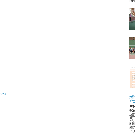
國小 
:57
新
幹
主
銘
楊
長
組
裁
子人