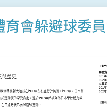
體育會躲避球委員
【新竹
男童
來與歷史
101
102年
女童
101
著歐洲移民新大陸並在
l900
年左右盛行於美國。
l902
年，日本留
102
由於運動價值深受肯定，遂於
1913
年起被列為日本學校體育教
【新竹
，在日據時代已有躲避球運動。