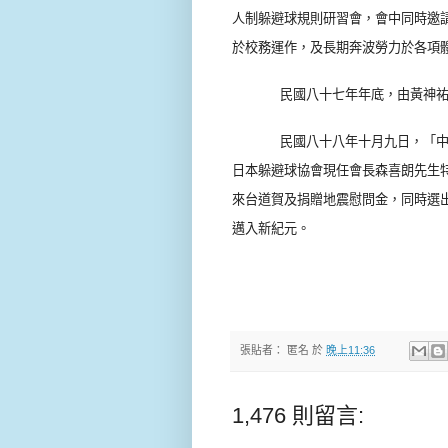
人制躲避球規則研習會，會中同時邀
於校務運作，及長期奔波勞力於各項
民國八十七年年底，由黃神
民國八十八年十月九日，「
日本躲避球協會現任會長森喜朗先生
來台道賀及捐贈地震慰問金，同時選
邁入新紀元。
張貼者：
匿名
於
晚上11:36
1,476 則留言: