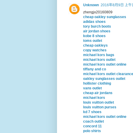
Unknown
2016年8月9日 上午1
zhengjx20160809
cheap oakley sunglasses
adidas shoes
tory burch boots
air jordan shoes
kobe 8 shoes
toms outlet
cheap oakleys
copy watches
michael kors bags
michael kors outlet
michael kors outlet online
tiffany and co
michael kors outlet clearanc
oakley sunglasses outlet
hollister clothing
vans outlet
cheap air jordans
michael kors
louis vuitton outlet
louis vuitton purses
kd 7 shoes
michael kors outlet online
coach outlet
concord 11
polo shirts