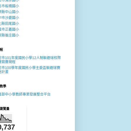
北市清水國小
北市板橋國小
栗縣中山國小
中市沙鹿國小
化縣田尾國小
雄市正義國小
東縣後庄國小
程
竹市101年度國民小學12人制躲避球校際
賽競賽規程
竹市100學年度國民小學主委盃躲避球賽
施計畫
教學
育部中小學教師專業發展整合平台
瀏覽量
0,737