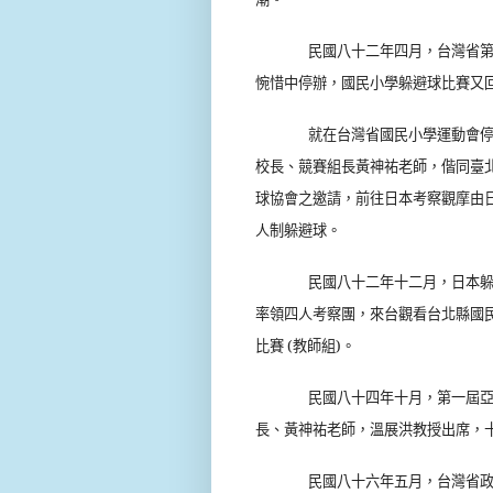
民國八十二年四月，台灣省
惋惜中停辦，國民小學躲避球比賽又
就在台灣省國民小學運動會停
校長、競賽組長黃神祐老師，偕同臺
球協會之邀請，前往日本考察觀摩由
人制躲避球。
民國八十二年十二月，日本
率領四人考察團，來台觀看台北縣國
比賽
(
教師組
)
。
民國八十四年十月，第一屆
長、黃神祐老師，溫展洪教授出席，
民國八十六年五月，台灣省