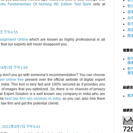
新
rbs Fundamentals Of Nursing 9th Edition Test Bank
only at
新
苗
台
彰
高
日 下午4:55
屏
ssignment Online
which are known as highly professional in all
that our experts will never disappoint you.
競賽規
新
聯
年4月7日 下午1:59
新
實
hy don't you go with someone's recommendation? You can choose
er online free
present over the official website of digital expert
 india. This tool is very fast and 100% secured as it provides you
躲避球
n of images that you optimized. So, there is no chances of privacy
ital Expert Solution is a well known seo company in india who are
教
the
best law firm seo services in india
, so you can also hire them
 law firm and get the potential clients.
總網頁
A
2021年4月7日 下午3:41
72