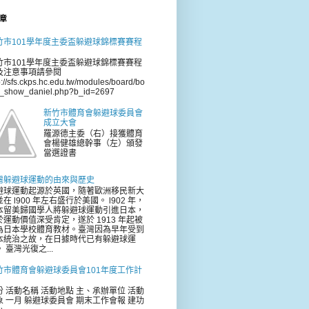
章
竹市101學年度主委盃躲避球錦標賽賽程
竹市101學年度主委盃躲避球錦標賽賽程
及注意事項請參閱
p://sfs.ckps.hc.edu.tw/modules/board/bo
d_show_daniel.php?b_id=2697
新竹市體育會躲避球委員會
成立大會
羅源德主委（右）接獲體育
會楊健雄總幹事（左）頒發
當選證書
灣躲避球運動的由來與歷史
避球運動起源於英國，隨著歐洲移民新大
在 l900 年左右盛行於美國。 l902 年，
本留美歸國學人將躲避球運動引進日本，
於運動價值深受肯定，遂於 1913 年起被
為日本學校體育教材。臺灣因為早年受到
本統治之故，在日據時代已有躲避球運
 臺灣光復之...
竹市體育會躲避球委員會101年度工作計
份 活動名稱 活動地點 主、承辦單位 活動
象 一月 躲避球委員會 期末工作會報 建功