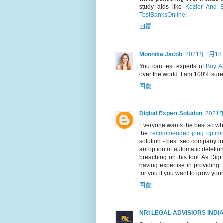
study aids like
Kozier And E
TestBanksOnline
.
回覆
Monnika Jacob
2021年1月18
You can test experts of
Buy A
over the world. I am 100% sure 
回覆
Digital Expert Solution
2021
Everyone wants the best so w
the
recommended jpeg optimiz
solution - best seo company in
an option of automatic deletio
breaching on this tool. As Dig
having expertise in providing 
for you if you want to grow your
回覆
NRI LEGAL ADVISIORS INDI