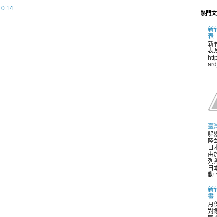
0:14
熱門文
新
表
新
表
htt
ar
e
臺
躲
陸並
日
由
列
日
動。
新
畫
月
對