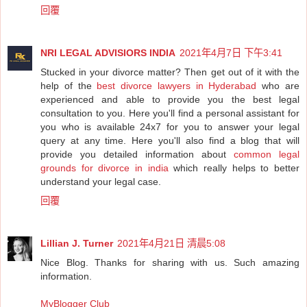
回覆
NRI LEGAL ADVISIORS INDIA
2021年4月7日 下午3:41
Stucked in your divorce matter? Then get out of it with the
help of the
best divorce lawyers in Hyderabad
who are
experienced and able to provide you the best legal
consultation to you. Here you'll find a personal assistant for
you who is available 24x7 for you to answer your legal
query at any time. Here you'll also find a blog that will
provide you detailed information about
common legal
grounds for divorce in india
which really helps to better
understand your legal case.
回覆
Lillian J. Turner
2021年4月21日 清晨5:08
Nice Blog. Thanks for sharing with us. Such amazing
information.
MyBlogger Club