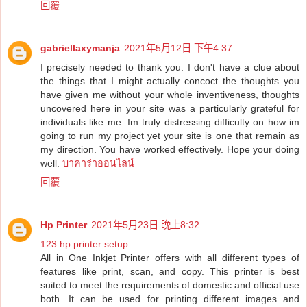
回覆
gabriellaxymanja
2021年5月12日 下午4:37
I precisely needed to thank you. I don't have a clue about
the things that I might actually concoct the thoughts you
have given me without your whole inventiveness, thoughts
uncovered here in your site was a particularly grateful for
individuals like me. Im truly distressing difficulty on how im
going to run my project yet your site is one that remain as
my direction. You have worked effectively. Hope your doing
well.
บาคาร่าออนไลน์
回覆
Hp Printer
2021年5月23日 晚上8:32
123 hp printer setup
All in One Inkjet Printer offers with all different types of
features like print, scan, and copy. This printer is best
suited to meet the requirements of domestic and official use
both. It can be used for printing different images and