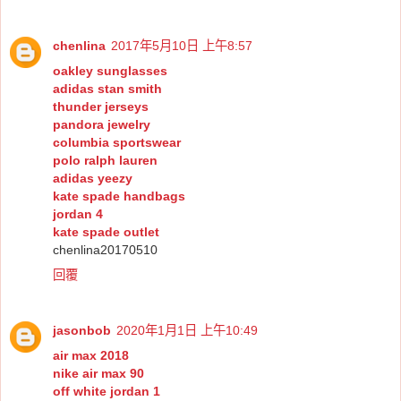
chenlina
2017年5月10日 上午8:57
oakley sunglasses
adidas stan smith
thunder jerseys
pandora jewelry
columbia sportswear
polo ralph lauren
adidas yeezy
kate spade handbags
jordan 4
kate spade outlet
chenlina20170510
回覆
jasonbob
2020年1月1日 上午10:49
air max 2018
nike air max 90
off white jordan 1