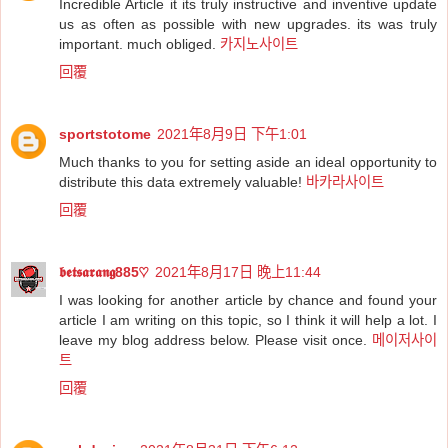
Incredible Article it its truly instructive and inventive update
us as often as possible with new upgrades. its was truly
important. much obliged.
카지노사이트
回覆
sportstotome
2021年8月9日 下午1:01
Much thanks to you for setting aside an ideal opportunity to
distribute this data extremely valuable!
바카라사이트
回覆
𝖇𝖊𝖙𝖘𝖆𝖗𝖆𝖓𝖌885♡
2021年8月17日 晚上11:44
I was looking for another article by chance and found your
article I am writing on this topic, so I think it will help a lot. I
leave my blog address below. Please visit once.
메이저사이
트
回覆