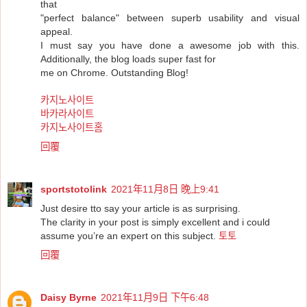
that
"perfect balance" between superb usability and visual
appeal.
I must say you have done a awesome job with this.
Additionally, the blog loads super fast for
me on Chrome. Outstanding Blog!
카지노사이트
바카라사이트
카지노사이트홈
回覆
sportstotolink
2021年11月8日 晚上9:41
Just desire tto say your article is as surprising.
The clarity in your post is simply excellent and i could
assume you’re an expert on this subject.
토토
回覆
Daisy Byrne
2021年11月9日 下午6:48