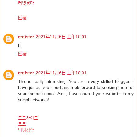
터넷경마
回覆
register
2021年11月6日 上午10:01
hi
回覆
register
2021年11月6日 上午10:01
This is really interesting, You are a very skilled blogger. I
have joined your feed and look forward to seeking more of
your fantastic post. Also, I ave shared your website in my
social networks!
토토사이트
토토
먹튀검증