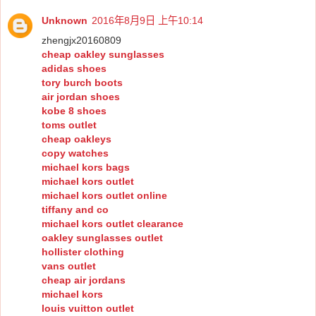
Unknown
2016年8月9日 上午10:14
zhengjx20160809
cheap oakley sunglasses
adidas shoes
tory burch boots
air jordan shoes
kobe 8 shoes
toms outlet
cheap oakleys
copy watches
michael kors bags
michael kors outlet
michael kors outlet online
tiffany and co
michael kors outlet clearance
oakley sunglasses outlet
hollister clothing
vans outlet
cheap air jordans
michael kors
louis vuitton outlet