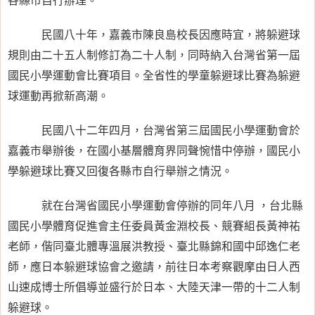
民國八十年，嘉義市陳良島校長因應時宜，將躲避球
規則由二十五人制修訂為二十人制，同時納入台灣省第一屆
國民小學運動會比賽項目。全省性的學童躲避球比賽為躲避
球運動再掀新高潮。
民國八十二年四月，台灣省第三屆國民小學運動會於
嘉義市舉辦後，在國小基層體育界同聲惋惜中停辦，國民小
學躲避球比賽又回復各縣市自行舉辦之情況。
就在台灣省國民小學運動會停辦的同年八月 ，台北縣
國民小學體育促進會主任委員黃金淵校長、競賽組長黃神祐
老師，偕同臺北體專溫展洪教授、臺北縣錦和國中邱逸仁老
師，應日本躲避球協會之邀請，前往日本考察觀摩由日人西
山速成博士所倡導並盛行於日本、大陸天津一帶的十二人制
躲避球。