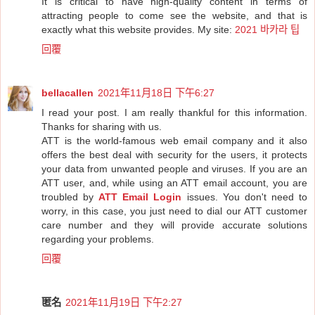
It is critical to have high-quality content in terms of
attracting people to come see the website, and that is
exactly what this website provides. My site:
2021 바카라 팁
回覆
bellacallen
2021年11月18日 下午6:27
I read your post. I am really thankful for this information.
Thanks for sharing with us.
ATT is the world-famous web email company and it also
offers the best deal with security for the users, it protects
your data from unwanted people and viruses. If you are an
ATT user, and, while using an ATT email account, you are
troubled by
ATT Email Login
issues. You don't need to
worry, in this case, you just need to dial our ATT customer
care number and they will provide accurate solutions
regarding your problems.
回覆
匿名
2021年11月19日 下午2:27