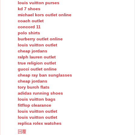
louis vuitton purses
kd 7 shoes
michael kors outlet online
coach outlet
concord 11
polo shirts
burberry outlet online
louis vuitton outlet
cheap jordans
ralph lauren outlet
true religion outlet
gucci outlet online
cheap ray ban sunglasses
cheap jordans
tory burch flats
adidas running shoes
louis vuitton bags
fitflop clearance
louis vuitton outlet
louis vuitton outlet
replica rolex watches
回覆