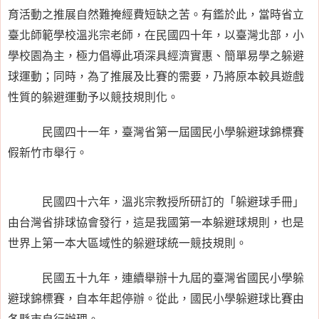
育活動之推展自然難掩經費短缺之苦。有鑑於此，當時省立
臺北師範學校溫兆宗老師，在民國四十年，以臺灣北部，小
學校園為主，極力倡導此項深具經濟實惠、簡單易學之躲避
球運動；同時，為了推展及比賽的需要，乃將原本較具遊戲
性質的躲避運動予以競技規則化。
民國四十一年，臺灣省第一屆國民小學躲避球錦標賽
假新竹市舉行。
民國四十六年，溫兆宗教授所研訂的「躲避球手冊」
由台灣省排球協會發行，這是我國第一本躲避球規則，也是
世界上第一本大區域性的躲避球統一競技規則。
民國五十九年，連續舉辦十九屆的臺灣省國民小學躲
避球錦標賽，自本年起停辦。從此，國民小學躲避球比賽由
各縣市自行辦理。