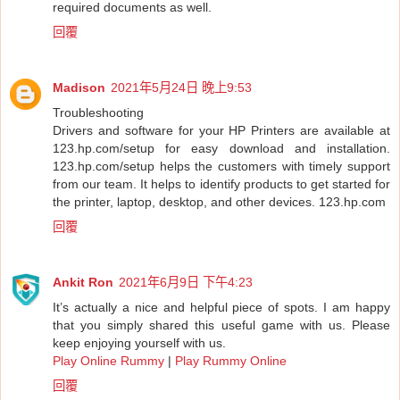
required documents as well.
回覆
Madison
2021年5月24日 晚上9:53
Troubleshooting
Drivers and software for your HP Printers are available at
123.hp.com/setup for easy download and installation.
123.hp.com/setup helps the customers with timely support
from our team. It helps to identify products to get started for
the printer, laptop, desktop, and other devices.
123.hp.com
回覆
Ankit Ron
2021年6月9日 下午4:23
It’s actually a nice and helpful piece of spots. I am happy
that you simply shared this useful game with us. Please
keep enjoying yourself with us.
Play Online Rummy
|
Play Rummy Online
回覆