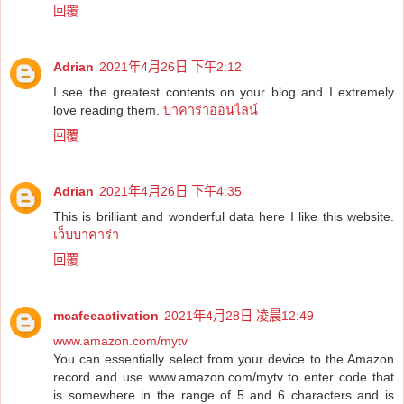
回覆
Adrian
2021年4月26日 下午2:12
I see the greatest contents on your blog and I extremely
love reading them.
บาคาร่าออนไลน์
回覆
Adrian
2021年4月26日 下午4:35
This is brilliant and wonderful data here I like this website.
เว็บบาคาร่า
回覆
mcafeeactivation
2021年4月28日 凌晨12:49
www.amazon.com/mytv
You can essentially select from your device to the Amazon
record and use www.amazon.com/mytv to enter code that
is somewhere in the range of 5 and 6 characters and is