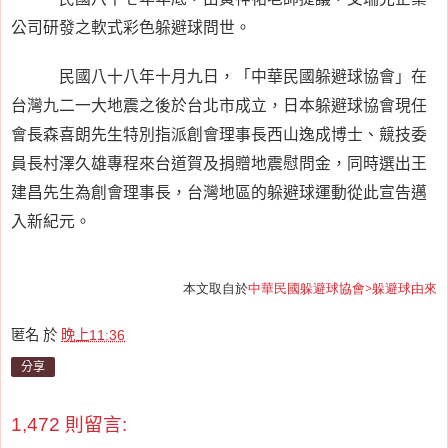
公司研發之軟式彩色躲避球問世。
民國八十八年十月九日，「中華民國躲避球協會」在
台灣九二一大地震之後於台北市成立，日本躲避球協會現任
會長森喜朗先生特別指派創會理事長西山逸成博士、競技委
員長村澤久雄專程來台道賀及捐贈地震慰問金，同時選出王
建昌先生為創會理事長，台灣地區的躲避球運動從此宣告邁
入新紀元。
本文取自於
中華民國躲避球協會>躲避球由來
匿名
於
晚上11:36
分享
1,472 則留言: