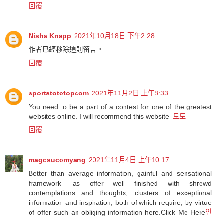
回覆
Nisha Knapp
2021年10月18日 下午2:28
作者已經移除這則留言。
回覆
sportstototopcom
2021年11月2日 上午8:33
You need to be a part of a contest for one of the greatest
websites online. I will recommend this website!
토토
回覆
magosucomyang
2021年11月4日 上午10:17
Better than average information, gainful and sensational
framework, as offer well finished with shrewd
contemplations and thoughts, clusters of exceptional
information and inspiration, both of which require, by virtue
of offer such an obliging information here.Click Me Here
인