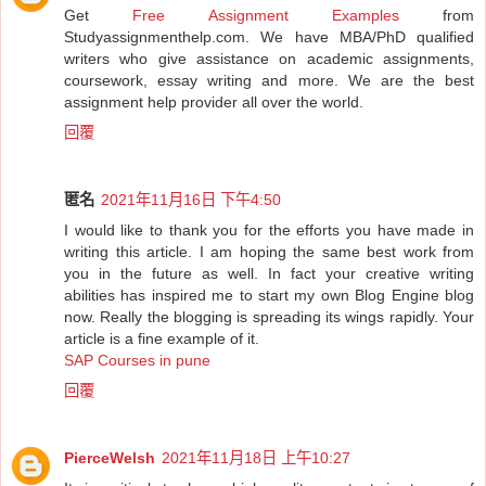
Get
Free Assignment Examples
from
Studyassignmenthelp.com. We have MBA/PhD qualified
writers who give assistance on academic assignments,
coursework, essay writing and more. We are the best
assignment help provider all over the world.
回覆
匿名
2021年11月16日 下午4:50
I would like to thank you for the efforts you have made in
writing this article. I am hoping the same best work from
you in the future as well. In fact your creative writing
abilities has inspired me to start my own Blog Engine blog
now. Really the blogging is spreading its wings rapidly. Your
article is a fine example of it.
SAP Courses in pune
回覆
PierceWelsh
2021年11月18日 上午10:27