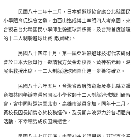
民國八十二年十二月，日本躲避球協會應台北縣國民
小學體育促進會之邀，由西山逸成博士率領四人考察團，來
台觀看台北縣國民小學師生躲避球錦標賽，及台灣首度辦理
的十二人制躲避球比賽
(
教師組
)
。
民國八十四年十月，第一屆亞洲躲避球技術代表研討
會於日本大阪舉行，遨請我方黃金淵校長、黃神祐老師，溫
展洪教授出席，十二人制躲避球國際化進一步獲得確立。
民國八十六年五月，台灣省政府教育廳及臺北縣立體
育場共同舉辦臺灣省國民小學教師十二人制躲避球規則研習
會，會中同時邀請臺北市、高雄市派員參加。同年十二月，
黃校長因長期勞心於校務運作，及長期奔波勞力於各項體育
活動，不幸積勞成疾因病逝世。
民國八十七年年底，由黃神祐老師提議，艾瑞克企業