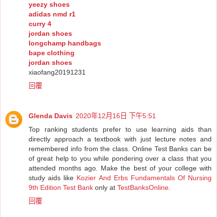
yeezy shoes
adidas nmd r1
curry 4
jordan shoes
longchamp handbags
bape clothing
jordan shoes
xiaofang20191231
回覆
Glenda Davis
2020年12月16日 下午5:51
Top ranking students prefer to use learning aids than
directly approach a textbook with just lecture notes and
remembered info from the class. Online Test Banks can be
of great help to you while pondering over a class that you
attended months ago. Make the best of your college with
study aids like
Kozier And Erbs Fundamentals Of Nursing
9th Edition Test Bank
only at
TestBanksOnline
.
回覆