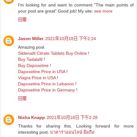
I'm looking for and want to comment "The main points of
your post are great" Good job! My site:
see more
回覆
Jason Miller
2021年10月18日 下午2:24
Amazing post
Sildenafil Citrate Tablets Buy Online
!
Buy Tadalafil
!
Buy Dapoxetine
!
Dapoxetine Price in USA
!
Viagra Price in USA
!
Dapoxetine Price in Lebanon
!
Dapoxetine Price in Germany
!
回覆
Nisha Knapp
2021年10月18日 下午2:28
Thanks for sharing this. Looking forward for more
interesting post.
บาคาร่าออนไลน์ มือถือ