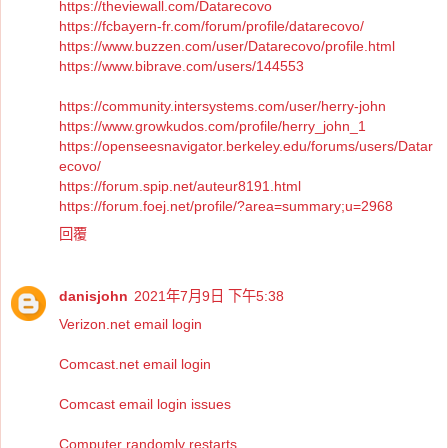
https://theviewall.com/Datarecovo
https://fcbayern-fr.com/forum/profile/datarecovo/
https://www.buzzen.com/user/Datarecovo/profile.html
https://www.bibrave.com/users/144553
https://community.intersystems.com/user/herry-john
https://www.growkudos.com/profile/herry_john_1
https://openseesnavigator.berkeley.edu/forums/users/Datar
ecovo/
https://forum.spip.net/auteur8191.html
https://forum.foej.net/profile/?area=summary;u=2968
回覆
danisjohn
2021年7月9日 下午5:38
Verizon.net email login
Comcast.net email login
Comcast email login issues
Computer randomly restarts