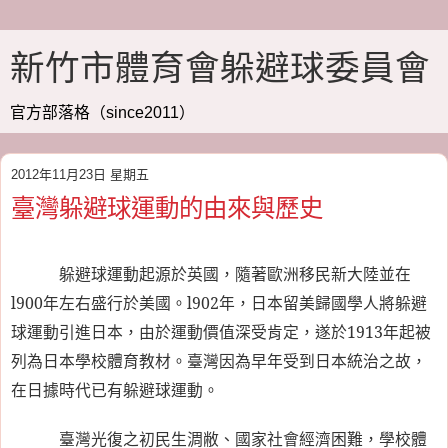
新竹市體育會躲避球委員會
官方部落格（since2011）
2012年11月23日 星期五
臺灣躲避球運動的由來與歷史
躲避球運動起源於英國，隨著歐洲移民新大陸並在
l900
年左右盛行於美國。
l902
年，日本留美歸國學人將躲避
球運動引進日本，由於運動價值深受肯定，遂於
1913
年起被
列為日本學校體育教材。臺灣因為早年受到日本統治之故，
在日據時代已有躲避球運動。
臺灣光復之初民生淍敝、國家社會經濟困難，學校體