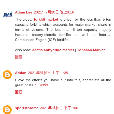
Adam Lee
2021年7月20日 晚上8:16
The global
forklift market
is driven by the less than 5 ton
capacity forklifts which accounts for major market share in
terms of volume. The less than 5 ton capacity majorly
includes battery-electric forklifts as well as Internal
Combustion Engine (ICE) forklifts.
Also read:
acetic anhydride market
|
Tobacco Market
回覆
Adrian
2021年8月6日 上午11:39
I love the efforts you have put into this, appreciate all the
great posts.
บาคาร่า
回覆
sportstotome
2021年8月9日 下午1:00