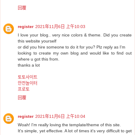
回覆
register
2021年11月6日 上午10:03
I love your blog.. very nice colors & theme. Did you create
this website yourself
or did you hire someone to do it for you? Plz reply as I'm
looking to create my own blog and would like to find out
where u got this from.
thanks a lot
토토사이트
안전놀이터
프로토
回覆
register
2021年11月6日 上午10:04
Woah! I'm really loving the template/theme of this site.
It's simple, yet effective. A lot of times it's very difficult to get