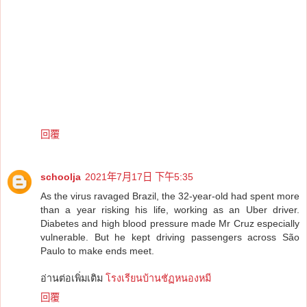
回覆
schoolja
2021年7月17日 下午5:35
As the virus ravaged Brazil, the 32-year-old had spent more
than a year risking his life, working as an Uber driver.
Diabetes and high blood pressure made Mr Cruz especially
vulnerable. But he kept driving passengers across São
Paulo to make ends meet.
อ่านต่อเพิ่มเติม
โรงเรียนบ้านชัฏหนองหมี
回覆