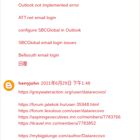
Outlook not implemented error
ATT.net email login
configure SBCGlobal in Outlook
SBCGlobal email login issues
Bellsouth email login
回覆
herryjohn
2021年6月29日 下午1:48
https://greywateraction.org/user/datarecovo/
https://forum.jatekok.hu/user-35948.html
https://forum.lexulous.com/user/datarecovo
https://aspiringexecutives.mn.co/members/7783766
https://itravel.mn.co/members/7783852
https://mybigplunge.com/author/Datarecovo