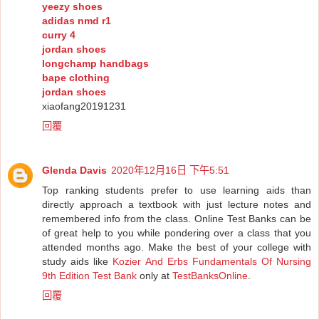
yeezy shoes
adidas nmd r1
curry 4
jordan shoes
longchamp handbags
bape clothing
jordan shoes
xiaofang20191231
回覆
Glenda Davis
2020年12月16日 下午5:51
Top ranking students prefer to use learning aids than
directly approach a textbook with just lecture notes and
remembered info from the class. Online Test Banks can be
of great help to you while pondering over a class that you
attended months ago. Make the best of your college with
study aids like
Kozier And Erbs Fundamentals Of Nursing
9th Edition Test Bank
only at
TestBanksOnline
.
回覆