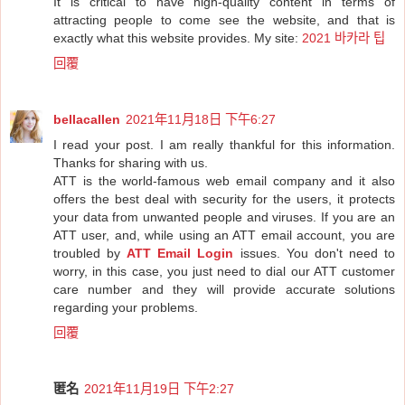
It is critical to have high-quality content in terms of
attracting people to come see the website, and that is
exactly what this website provides. My site:
2021 바카라 팁
回覆
bellacallen
2021年11月18日 下午6:27
I read your post. I am really thankful for this information.
Thanks for sharing with us.
ATT is the world-famous web email company and it also
offers the best deal with security for the users, it protects
your data from unwanted people and viruses. If you are an
ATT user, and, while using an ATT email account, you are
troubled by
ATT Email Login
issues. You don't need to
worry, in this case, you just need to dial our ATT customer
care number and they will provide accurate solutions
regarding your problems.
回覆
匿名
2021年11月19日 下午2:27