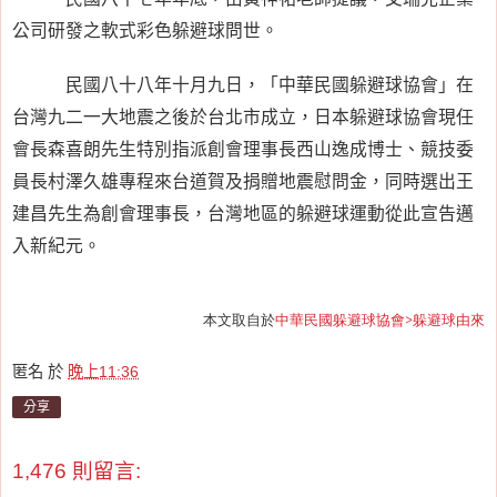
公司研發之軟式彩色躲避球問世。
民國八十八年十月九日，「中華民國躲避球協會」在
台灣九二一大地震之後於台北市成立，日本躲避球協會現任
會長森喜朗先生特別指派創會理事長西山逸成博士、競技委
員長村澤久雄專程來台道賀及捐贈地震慰問金，同時選出王
建昌先生為創會理事長，台灣地區的躲避球運動從此宣告邁
入新紀元。
本文取自於
中華民國躲避球協會>躲避球由來
匿名
於
晚上11:36
分享
1,476 則留言: