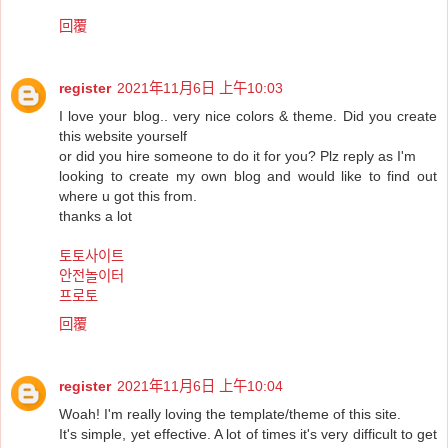
回覆
register
2021年11月6日 上午10:03
I love your blog.. very nice colors & theme. Did you create
this website yourself
or did you hire someone to do it for you? Plz reply as I'm
looking to create my own blog and would like to find out
where u got this from.
thanks a lot
토토사이트
안전놀이터
프로토
回覆
register
2021年11月6日 上午10:04
Woah! I'm really loving the template/theme of this site.
It's simple, yet effective. A lot of times it's very difficult to get