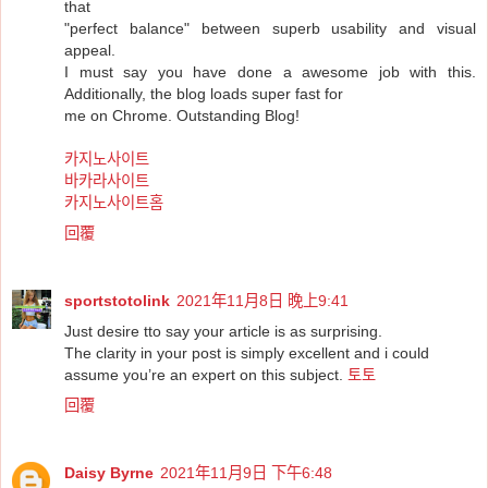
that
"perfect balance" between superb usability and visual
appeal.
I must say you have done a awesome job with this.
Additionally, the blog loads super fast for
me on Chrome. Outstanding Blog!
카지노사이트
바카라사이트
카지노사이트홈
回覆
sportstotolink
2021年11月8日 晚上9:41
Just desire tto say your article is as surprising.
The clarity in your post is simply excellent and i could
assume you’re an expert on this subject.
토토
回覆
Daisy Byrne
2021年11月9日 下午6:48