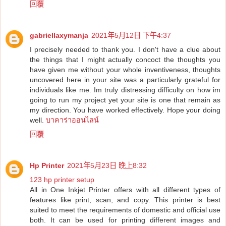
回覆
gabriellaxymanja
2021年5月12日 下午4:37
I precisely needed to thank you. I don't have a clue about
the things that I might actually concoct the thoughts you
have given me without your whole inventiveness, thoughts
uncovered here in your site was a particularly grateful for
individuals like me. Im truly distressing difficulty on how im
going to run my project yet your site is one that remain as
my direction. You have worked effectively. Hope your doing
well.
บาคาร่าออนไลน์
回覆
Hp Printer
2021年5月23日 晚上8:32
123 hp printer setup
All in One Inkjet Printer offers with all different types of
features like print, scan, and copy. This printer is best
suited to meet the requirements of domestic and official use
both. It can be used for printing different images and