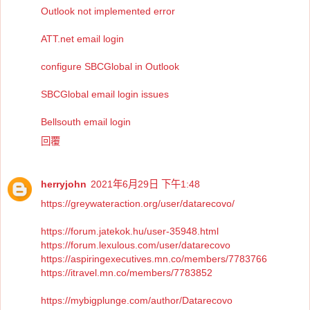
Outlook not implemented error
ATT.net email login
configure SBCGlobal in Outlook
SBCGlobal email login issues
Bellsouth email login
回覆
herryjohn
2021年6月29日 下午1:48
https://greywateraction.org/user/datarecovo/
https://forum.jatekok.hu/user-35948.html
https://forum.lexulous.com/user/datarecovo
https://aspiringexecutives.mn.co/members/7783766
https://itravel.mn.co/members/7783852
https://mybigplunge.com/author/Datarecovo