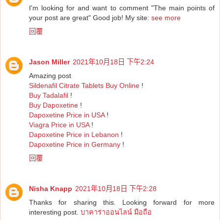
I'm looking for and want to comment "The main points of
your post are great" Good job! My site:
see more
回覆
Jason Miller
2021年10月18日 下午2:24
Amazing post
Sildenafil Citrate Tablets Buy Online
!
Buy Tadalafil
!
Buy Dapoxetine
!
Dapoxetine Price in USA
!
Viagra Price in USA
!
Dapoxetine Price in Lebanon
!
Dapoxetine Price in Germany
!
回覆
Nisha Knapp
2021年10月18日 下午2:28
Thanks for sharing this. Looking forward for more
interesting post.
บาคาร่าออนไลน์ มือถือ