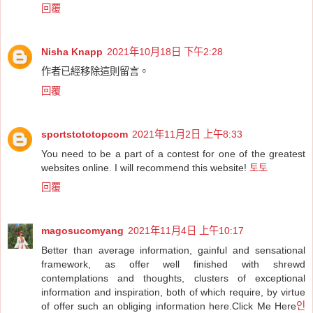
回覆
Nisha Knapp
2021年10月18日 下午2:28
作者已經移除這則留言。
回覆
sportstototopcom
2021年11月2日 上午8:33
You need to be a part of a contest for one of the greatest
websites online. I will recommend this website!
토토
回覆
magosucomyang
2021年11月4日 上午10:17
Better than average information, gainful and sensational
framework, as offer well finished with shrewd
contemplations and thoughts, clusters of exceptional
information and inspiration, both of which require, by virtue
of offer such an obliging information here.Click Me Here
인