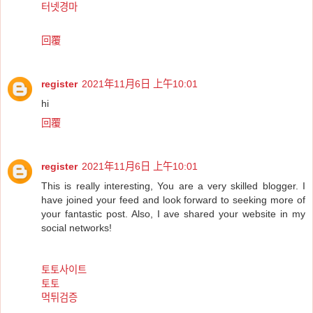
터넷경마
回覆
register
2021年11月6日 上午10:01
hi
回覆
register
2021年11月6日 上午10:01
This is really interesting, You are a very skilled blogger. I
have joined your feed and look forward to seeking more of
your fantastic post. Also, I ave shared your website in my
social networks!
토토사이트
토토
먹튀검증