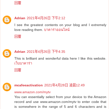
回覆
Adrian
2021年4月26日 下午2:12
I see the greatest contents on your blog and I extremely
love reading them.
บาคาร่าออนไลน์
回覆
Adrian
2021年4月26日 下午4:35
This is brilliant and wonderful data here I like this website.
เว็บบาคาร่า
回覆
mcafeeactivation
2021年4月28日 凌晨12:49
www.amazon.com/mytv
You can essentially select from your device to the Amazon
record and use www.amazon.com/mytv to enter code that
is somewhere in the range of 5 and 6 characters and is