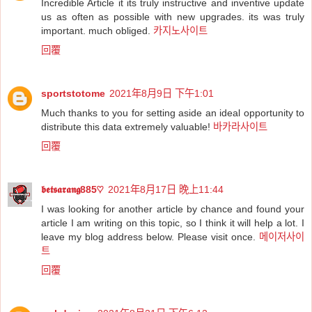
Incredible Article it its truly instructive and inventive update
us as often as possible with new upgrades. its was truly
important. much obliged.
카지노사이트
回覆
sportstotome
2021年8月9日 下午1:01
Much thanks to you for setting aside an ideal opportunity to
distribute this data extremely valuable!
바카라사이트
回覆
𝖇𝖊𝖙𝖘𝖆𝖗𝖆𝖓𝖌885♡
2021年8月17日 晚上11:44
I was looking for another article by chance and found your
article I am writing on this topic, so I think it will help a lot. I
leave my blog address below. Please visit once.
메이저사이
트
回覆