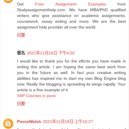
Get
Free Assignment Examples
from
Studyassignmenthelp.com. We have MBA/PhD qualified
writers who give assistance on academic assignments,
coursework, essay writing and more. We are the best
assignment help provider all over the world.
回覆
匿名
2021年11月16日 下午4:50
I would like to thank you for the efforts you have made in
writing this article. I am hoping the same best work from
you in the future as well. In fact your creative writing
abilities has inspired me to start my own Blog Engine blog
now. Really the blogging is spreading its wings rapidly. Your
article is a fine example of it.
SAP Courses in pune
回覆
PierceWelsh
2021年11月18日 上午10:27