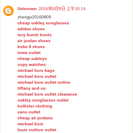
Unknown
2016年8月9日 上午10:14
zhengjx20160809
cheap oakley sunglasses
adidas shoes
tory burch boots
air jordan shoes
kobe 8 shoes
toms outlet
cheap oakleys
copy watches
michael kors bags
michael kors outlet
michael kors outlet online
tiffany and co
michael kors outlet clearance
oakley sunglasses outlet
hollister clothing
vans outlet
cheap air jordans
michael kors
louis vuitton outlet