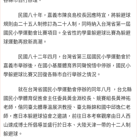
民國八十年，嘉義市陳良島校長因應時宜，將躲避球
規則由二十五人制修訂為二十人制，同時納入台灣省第一屆
國民小學運動會比賽項目。全省性的學童躲避球比賽為躲避
球運動再掀新高潮。
民國八十二年四月，台灣省第三屆國民小學運動會於
嘉義市舉辦後，在國小基層體育界同聲惋惜中停辦，國民小
學躲避球比賽又回復各縣市自行舉辦之情況。
就在台灣省國民小學運動會停辦的同年八月 ，台北縣
國民小學體育促進會主任委員黃金淵校長、競賽組長黃神祐
老師，偕同臺北體專溫展洪教授、臺北縣錦和國中邱逸仁老
師，應日本躲避球協會之邀請，前往日本考察觀摩由日人西
山速成博士所倡導並盛行於日本、大陸天津一帶的十二人制
躲避球。