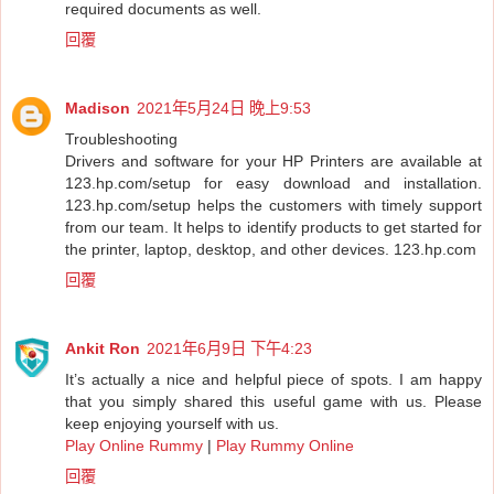
required documents as well.
回覆
Madison
2021年5月24日 晚上9:53
Troubleshooting
Drivers and software for your HP Printers are available at
123.hp.com/setup for easy download and installation.
123.hp.com/setup helps the customers with timely support
from our team. It helps to identify products to get started for
the printer, laptop, desktop, and other devices.
123.hp.com
回覆
Ankit Ron
2021年6月9日 下午4:23
It’s actually a nice and helpful piece of spots. I am happy
that you simply shared this useful game with us. Please
keep enjoying yourself with us.
Play Online Rummy
|
Play Rummy Online
回覆