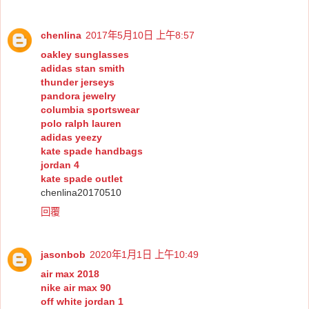
chenlina
2017年5月10日 上午8:57
oakley sunglasses
adidas stan smith
thunder jerseys
pandora jewelry
columbia sportswear
polo ralph lauren
adidas yeezy
kate spade handbags
jordan 4
kate spade outlet
chenlina20170510
回覆
jasonbob
2020年1月1日 上午10:49
air max 2018
nike air max 90
off white jordan 1