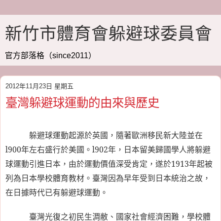
新竹市體育會躲避球委員會
官方部落格（since2011）
2012年11月23日 星期五
臺灣躲避球運動的由來與歷史
躲避球運動起源於英國，隨著歐洲移民新大陸並在
l900
年左右盛行於美國。
l902
年，日本留美歸國學人將躲避
球運動引進日本，由於運動價值深受肯定，遂於
1913
年起被
列為日本學校體育教材。臺灣因為早年受到日本統治之故，
在日據時代已有躲避球運動。
臺灣光復之初民生淍敝、國家社會經濟困難，學校體