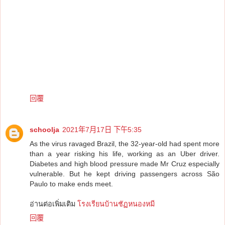
回覆
schoolja
2021年7月17日 下午5:35
As the virus ravaged Brazil, the 32-year-old had spent more
than a year risking his life, working as an Uber driver.
Diabetes and high blood pressure made Mr Cruz especially
vulnerable. But he kept driving passengers across São
Paulo to make ends meet.
อ่านต่อเพิ่มเติม
โรงเรียนบ้านชัฏหนองหมี
回覆