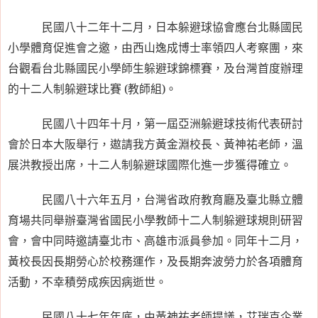
民國八十二年十二月，日本躲避球協會應台北縣國民
小學體育促進會之邀，由西山逸成博士率領四人考察團，來
台觀看台北縣國民小學師生躲避球錦標賽，及台灣首度辦理
的十二人制躲避球比賽
(
教師組
)
。
民國八十四年十月，第一屆亞洲躲避球技術代表研討
會於日本大阪舉行，遨請我方黃金淵校長、黃神祐老師，溫
展洪教授出席，十二人制躲避球國際化進一步獲得確立。
民國八十六年五月，台灣省政府教育廳及臺北縣立體
育場共同舉辦臺灣省國民小學教師十二人制躲避球規則研習
會，會中同時邀請臺北市、高雄市派員參加。同年十二月，
黃校長因長期勞心於校務運作，及長期奔波勞力於各項體育
活動，不幸積勞成疾因病逝世。
民國八十七年年底，由黃神祐老師提議，艾瑞克企業