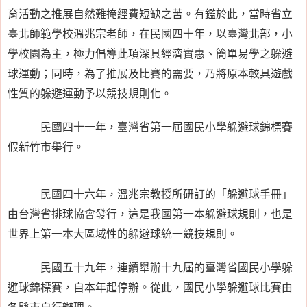
育活動之推展自然難掩經費短缺之苦。有鑑於此，當時省立
臺北師範學校溫兆宗老師，在民國四十年，以臺灣北部，小
學校園為主，極力倡導此項深具經濟實惠、簡單易學之躲避
球運動；同時，為了推展及比賽的需要，乃將原本較具遊戲
性質的躲避運動予以競技規則化。
民國四十一年，臺灣省第一屆國民小學躲避球錦標賽
假新竹市舉行。
民國四十六年，溫兆宗教授所研訂的「躲避球手冊」
由台灣省排球協會發行，這是我國第一本躲避球規則，也是
世界上第一本大區域性的躲避球統一競技規則。
民國五十九年，連續舉辦十九屆的臺灣省國民小學躲
避球錦標賽，自本年起停辦。從此，國民小學躲避球比賽由
各縣市自行辦理。