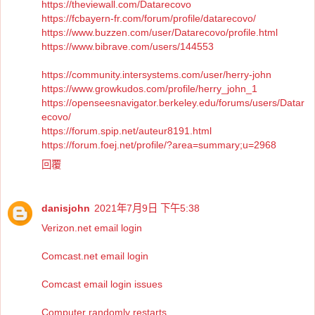
https://theviewall.com/Datarecovo
https://fcbayern-fr.com/forum/profile/datarecovo/
https://www.buzzen.com/user/Datarecovo/profile.html
https://www.bibrave.com/users/144553
https://community.intersystems.com/user/herry-john
https://www.growkudos.com/profile/herry_john_1
https://openseesnavigator.berkeley.edu/forums/users/Datar
ecovo/
https://forum.spip.net/auteur8191.html
https://forum.foej.net/profile/?area=summary;u=2968
回覆
danisjohn
2021年7月9日 下午5:38
Verizon.net email login
Comcast.net email login
Comcast email login issues
Computer randomly restarts