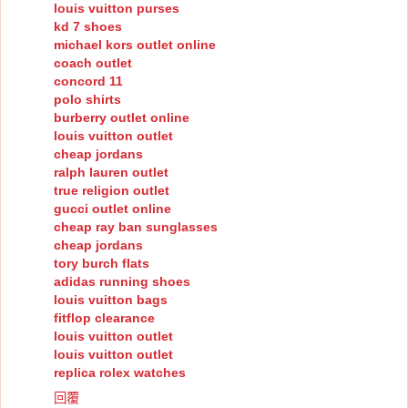
louis vuitton purses
kd 7 shoes
michael kors outlet online
coach outlet
concord 11
polo shirts
burberry outlet online
louis vuitton outlet
cheap jordans
ralph lauren outlet
true religion outlet
gucci outlet online
cheap ray ban sunglasses
cheap jordans
tory burch flats
adidas running shoes
louis vuitton bags
fitflop clearance
louis vuitton outlet
louis vuitton outlet
replica rolex watches
回覆