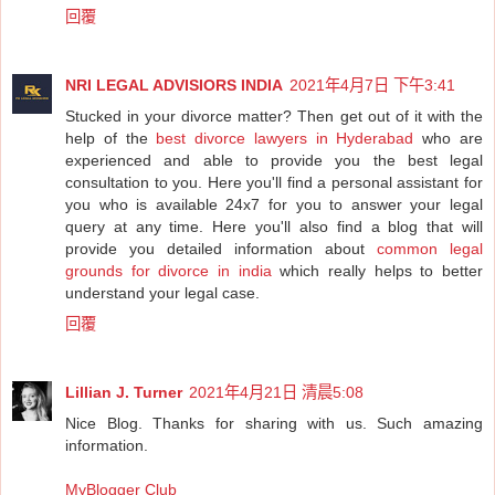
回覆
NRI LEGAL ADVISIORS INDIA
2021年4月7日 下午3:41
Stucked in your divorce matter? Then get out of it with the
help of the
best divorce lawyers in Hyderabad
who are
experienced and able to provide you the best legal
consultation to you. Here you'll find a personal assistant for
you who is available 24x7 for you to answer your legal
query at any time. Here you'll also find a blog that will
provide you detailed information about
common legal
grounds for divorce in india
which really helps to better
understand your legal case.
回覆
Lillian J. Turner
2021年4月21日 清晨5:08
Nice Blog. Thanks for sharing with us. Such amazing
information.
MyBlogger Club