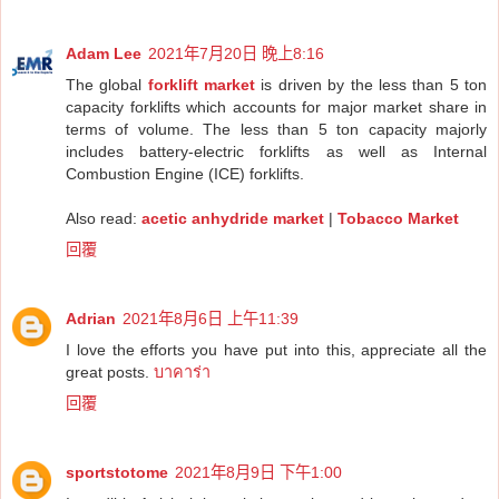
Adam Lee
2021年7月20日 晚上8:16
The global
forklift market
is driven by the less than 5 ton
capacity forklifts which accounts for major market share in
terms of volume. The less than 5 ton capacity majorly
includes battery-electric forklifts as well as Internal
Combustion Engine (ICE) forklifts.
Also read:
acetic anhydride market
|
Tobacco Market
回覆
Adrian
2021年8月6日 上午11:39
I love the efforts you have put into this, appreciate all the
great posts.
บาคาร่า
回覆
sportstotome
2021年8月9日 下午1:00