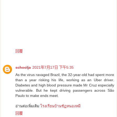
回覆
schoolja
2021年7月17日 下午5:35
As the virus ravaged Brazil, the 32-year-old had spent more
than a year risking his life, working as an Uber driver.
Diabetes and high blood pressure made Mr Cruz especially
vulnerable. But he kept driving passengers across São
Paulo to make ends meet.
อ่านต่อเพิ่มเติม
โรงเรียนบ้านชัฏหนองหมี
回覆