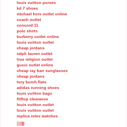
louis vuitton purses
kd 7 shoes
michael kors outlet online
coach outlet
concord 11
polo shirts
burberry outlet online
louis vuitton outlet
cheap jordans
ralph lauren outlet
true religion outlet
gucci outlet online
cheap ray ban sunglasses
cheap jordans
tory burch flats
adidas running shoes
louis vuitton bags
fitflop clearance
louis vuitton outlet
louis vuitton outlet
replica rolex watches
回覆