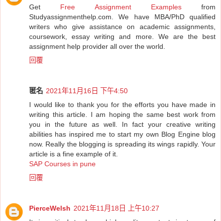
Get
Free Assignment Examples
from
Studyassignmenthelp.com. We have MBA/PhD qualified
writers who give assistance on academic assignments,
coursework, essay writing and more. We are the best
assignment help provider all over the world.
回覆
匿名
2021年11月16日 下午4:50
I would like to thank you for the efforts you have made in
writing this article. I am hoping the same best work from
you in the future as well. In fact your creative writing
abilities has inspired me to start my own Blog Engine blog
now. Really the blogging is spreading its wings rapidly. Your
article is a fine example of it.
SAP Courses in pune
回覆
PierceWelsh
2021年11月18日 上午10:27