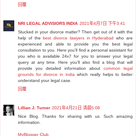
回覆
NRI LEGAL ADVISIORS INDIA
2021年4月7日 下午3:41
Stucked in your divorce matter? Then get out of it with the
help of the
best divorce lawyers in Hyderabad
who are
experienced and able to provide you the best legal
consultation to you. Here you'll find a personal assistant for
you who is available 24x7 for you to answer your legal
query at any time. Here you'll also find a blog that will
provide you detailed information about
common legal
grounds for divorce in india
which really helps to better
understand your legal case.
回覆
Lillian J. Turner
2021年4月21日 清晨5:08
Nice Blog. Thanks for sharing with us. Such amazing
information.
MyBlogger Club