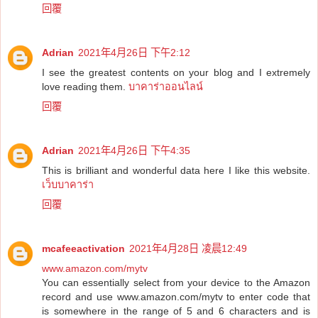
回覆
Adrian
2021年4月26日 下午2:12
I see the greatest contents on your blog and I extremely
love reading them.
บาคาร่าออนไลน์
回覆
Adrian
2021年4月26日 下午4:35
This is brilliant and wonderful data here I like this website.
เว็บบาคาร่า
回覆
mcafeeactivation
2021年4月28日 凌晨12:49
www.amazon.com/mytv
You can essentially select from your device to the Amazon
record and use www.amazon.com/mytv to enter code that
is somewhere in the range of 5 and 6 characters and is