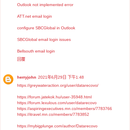
Outlook not implemented error
ATT.net email login
configure SBCGlobal in Outlook
SBCGlobal email login issues
Bellsouth email login
回覆
herryjohn
2021年6月29日 下午1:48
https://greywateraction.org/user/datarecovo/
https://forum.jatekok.hu/user-35948.html
https://forum.lexulous.com/user/datarecovo
https://aspiringexecutives.mn.co/members/7783766
https://itravel.mn.co/members/7783852
https://mybigplunge.com/author/Datarecovo