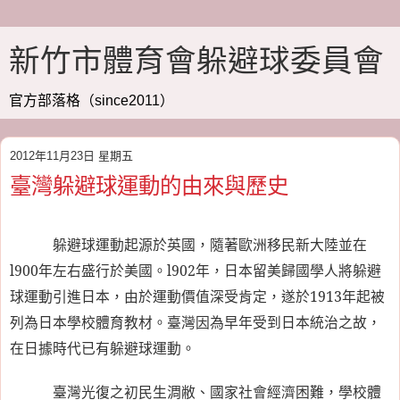
新竹市體育會躲避球委員會
官方部落格（since2011）
2012年11月23日 星期五
臺灣躲避球運動的由來與歷史
躲避球運動起源於英國，隨著歐洲移民新大陸並在
l900
年左右盛行於美國。
l902
年，日本留美歸國學人將躲避
球運動引進日本，由於運動價值深受肯定，遂於
1913
年起被
列為日本學校體育教材。臺灣因為早年受到日本統治之故，
在日據時代已有躲避球運動。
臺灣光復之初民生淍敝、國家社會經濟困難，學校體