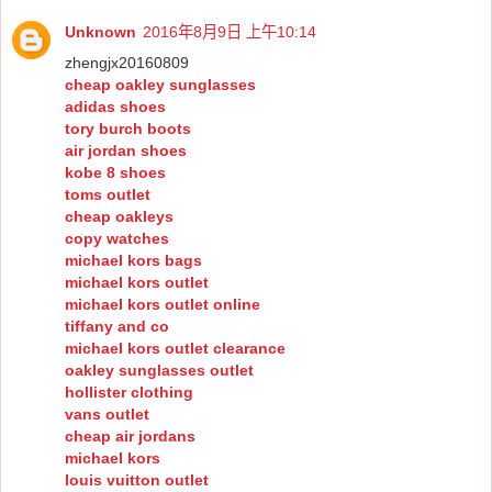
Unknown
2016年8月9日 上午10:14
zhengjx20160809
cheap oakley sunglasses
adidas shoes
tory burch boots
air jordan shoes
kobe 8 shoes
toms outlet
cheap oakleys
copy watches
michael kors bags
michael kors outlet
michael kors outlet online
tiffany and co
michael kors outlet clearance
oakley sunglasses outlet
hollister clothing
vans outlet
cheap air jordans
michael kors
louis vuitton outlet