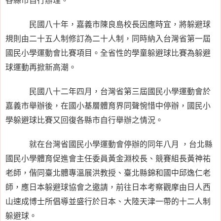
民國八十年，嘉義市陳良島校長因應時宜，將躲避球
規則由二十五人制修訂為二十人制，同時納入台灣省第一屆
國民小學運動會比賽項目。全省性的學童躲避球比賽為躲避
球運動再掀新高潮。
民國八十二年四月，台灣省第三屆國民小學運動會於
嘉義市舉辦後，在國小基層體育界同聲惋惜中停辦，國民小
學躲避球比賽又回復各縣市自行舉辦之情況。
就在台灣省國民小學運動會停辦的同年八月 ，台北縣
國民小學體育促進會主任委員黃金淵校長、競賽組長黃神祐
老師，偕同臺北體專溫展洪教授、臺北縣錦和國中邱逸仁老
師，應日本躲避球協會之邀請，前往日本考察觀摩由日人西
山速成博士所倡導並盛行於日本、大陸天津一帶的十二人制
躲避球。