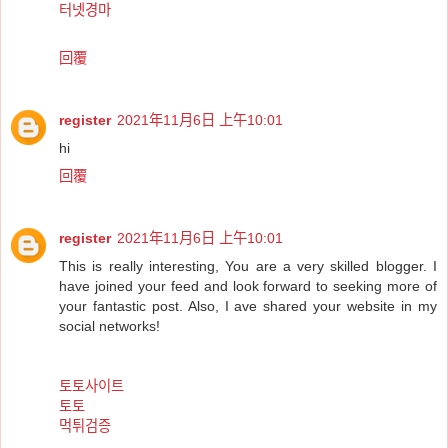
터넷경마
回覆
register
2021年11月6日 上午10:01
hi
回覆
register
2021年11月6日 上午10:01
This is really interesting, You are a very skilled blogger. I
have joined your feed and look forward to seeking more of
your fantastic post. Also, I ave shared your website in my
social networks!
토토사이트
토토
먹튀검증