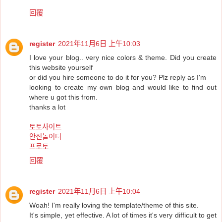
回覆
register
2021年11月6日 上午10:03
I love your blog.. very nice colors & theme. Did you create
this website yourself
or did you hire someone to do it for you? Plz reply as I'm
looking to create my own blog and would like to find out
where u got this from.
thanks a lot
토토사이트
안전놀이터
프로토
回覆
register
2021年11月6日 上午10:04
Woah! I'm really loving the template/theme of this site.
It's simple, yet effective. A lot of times it's very difficult to get