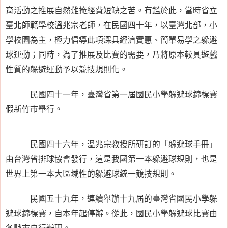
育活動之推展自然難掩經費短缺之苦。有鑑於此，當時省立
臺北師範學校溫兆宗老師，在民國四十年，以臺灣北部，小
學校園為主，極力倡導此項深具經濟實惠、簡單易學之躲避
球運動；同時，為了推展及比賽的需要，乃將原本較具遊戲
性質的躲避運動予以競技規則化。
民國四十一年，臺灣省第一屆國民小學躲避球錦標賽
假新竹市舉行。
民國四十六年，溫兆宗教授所研訂的「躲避球手冊」
由台灣省排球協會發行，這是我國第一本躲避球規則，也是
世界上第一本大區域性的躲避球統一競技規則。
民國五十九年，連續舉辦十九屆的臺灣省國民小學躲
避球錦標賽，自本年起停辦。從此，國民小學躲避球比賽由
各縣市自行辦理。