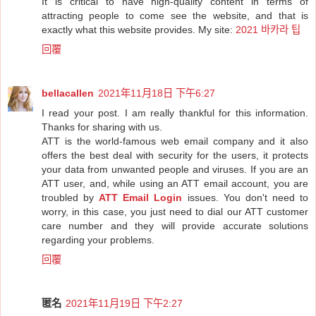
It is critical to have high-quality content in terms of
attracting people to come see the website, and that is
exactly what this website provides. My site:
2021 바카라 팁
回覆
bellacallen
2021年11月18日 下午6:27
I read your post. I am really thankful for this information.
Thanks for sharing with us.
ATT is the world-famous web email company and it also
offers the best deal with security for the users, it protects
your data from unwanted people and viruses. If you are an
ATT user, and, while using an ATT email account, you are
troubled by
ATT Email Login
issues. You don't need to
worry, in this case, you just need to dial our ATT customer
care number and they will provide accurate solutions
regarding your problems.
回覆
匿名
2021年11月19日 下午2:27