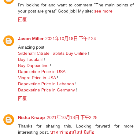
I'm looking for and want to comment "The main points of
your post are great" Good job! My site:
see more
回覆
Jason Miller
2021年10月18日 下午2:24
Amazing post
Sildenafil Citrate Tablets Buy Online
!
Buy Tadalafil
!
Buy Dapoxetine
!
Dapoxetine Price in USA
!
Viagra Price in USA
!
Dapoxetine Price in Lebanon
!
Dapoxetine Price in Germany
!
回覆
Nisha Knapp
2021年10月18日 下午2:28
Thanks for sharing this. Looking forward for more
interesting post.
บาคาร่าออนไลน์ มือถือ