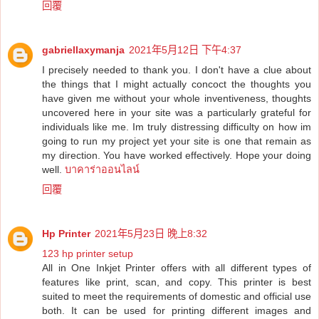
回覆
gabriellaxymanja
2021年5月12日 下午4:37
I precisely needed to thank you. I don't have a clue about
the things that I might actually concoct the thoughts you
have given me without your whole inventiveness, thoughts
uncovered here in your site was a particularly grateful for
individuals like me. Im truly distressing difficulty on how im
going to run my project yet your site is one that remain as
my direction. You have worked effectively. Hope your doing
well.
บาคาร่าออนไลน์
回覆
Hp Printer
2021年5月23日 晚上8:32
123 hp printer setup
All in One Inkjet Printer offers with all different types of
features like print, scan, and copy. This printer is best
suited to meet the requirements of domestic and official use
both. It can be used for printing different images and