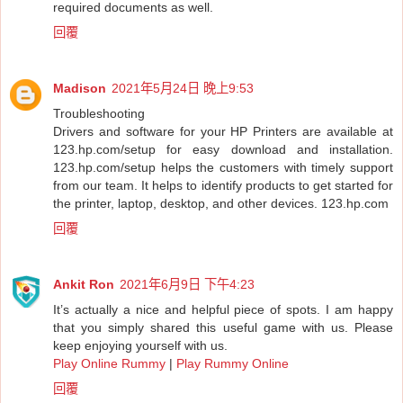
required documents as well.
回覆
Madison
2021年5月24日 晚上9:53
Troubleshooting
Drivers and software for your HP Printers are available at
123.hp.com/setup for easy download and installation.
123.hp.com/setup helps the customers with timely support
from our team. It helps to identify products to get started for
the printer, laptop, desktop, and other devices.
123.hp.com
回覆
Ankit Ron
2021年6月9日 下午4:23
It’s actually a nice and helpful piece of spots. I am happy
that you simply shared this useful game with us. Please
keep enjoying yourself with us.
Play Online Rummy
|
Play Rummy Online
回覆