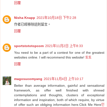
回覆
Nisha Knapp
2021年10月18日 下午2:28
作者已經移除這則留言。
回覆
sportstototopcom
2021年11月2日 上午8:33
You need to be a part of a contest for one of the greatest
websites online. I will recommend this website!
토토
回覆
magosucomyang
2021年11月4日 上午10:17
Better than average information, gainful and sensational
framework, as offer well finished with shrewd
contemplations and thoughts, clusters of exceptional
information and inspiration, both of which require, by virtue
of offer such an obliging information here.Click Me Here
인