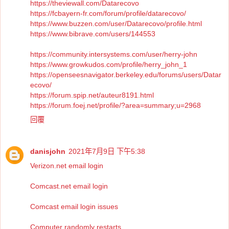
https://theviewall.com/Datarecovo
https://fcbayern-fr.com/forum/profile/datarecovo/
https://www.buzzen.com/user/Datarecovo/profile.html
https://www.bibrave.com/users/144553
https://community.intersystems.com/user/herry-john
https://www.growkudos.com/profile/herry_john_1
https://openseesnavigator.berkeley.edu/forums/users/Datar
ecovo/
https://forum.spip.net/auteur8191.html
https://forum.foej.net/profile/?area=summary;u=2968
回覆
danisjohn
2021年7月9日 下午5:38
Verizon.net email login
Comcast.net email login
Comcast email login issues
Computer randomly restarts