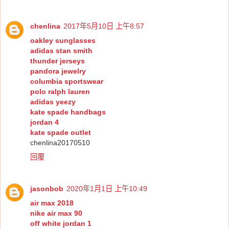
chenlina
2017年5月10日 上午8:57
oakley sunglasses
adidas stan smith
thunder jerseys
pandora jewelry
columbia sportswear
polo ralph lauren
adidas yeezy
kate spade handbags
jordan 4
kate spade outlet
chenlina20170510
回覆
jasonbob
2020年1月1日 上午10:49
air max 2018
nike air max 90
off white jordan 1