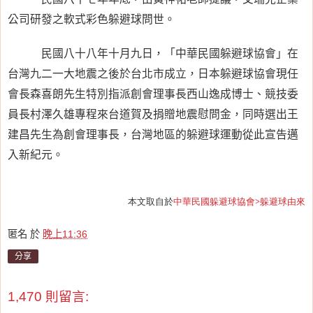
公司研發之軟式彩色躲避球問世。
民國八十八年十月九日，「中華民國躲避球協會」在
台灣九二一大地震之後於台北市成立，日本躲避球協會現任
會長森喜朗先生特別指派創會理事長西山逸成博士、競技委
員長村澤久雄專程來台道賀及捐贈地震慰問金，同時選出王
建昌先生為創會理事長，台灣地區的躲避球運動從此宣告邁
入新紀元。
本文取自於
中華民國躲避球協會>躲避球由來
匿名
於
晚上11:36
分享
1,470 則留言: