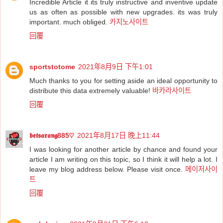
Incredible Article it its truly instructive and inventive update
us as often as possible with new upgrades. its was truly
important. much obliged.
카지노사이트
回覆
sportstotome
2021年8月9日 下午1:01
Much thanks to you for setting aside an ideal opportunity to
distribute this data extremely valuable!
바카라사이트
回覆
𝖇𝖊𝖙𝖘𝖆𝖗𝖆𝖓𝖌885♡
2021年8月17日 晚上11:44
I was looking for another article by chance and found your
article I am writing on this topic, so I think it will help a lot. I
leave my blog address below. Please visit once.
메이저사이
트
回覆