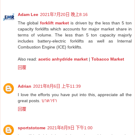
Adam Lee
2021年7月20日 晚上8:16
The global
forklift market
is driven by the less than 5 ton
capacity forklifts which accounts for major market share in
terms of volume. The less than 5 ton capacity majorly
includes battery-electric forklifts as well as Internal
Combustion Engine (ICE) forklifts.
Also read:
acetic anhydride market
|
Tobacco Market
回覆
Adrian
2021年8月6日 上午11:39
I love the efforts you have put into this, appreciate all the
great posts.
บาคาร่า
回覆
sportstotome
2021年8月9日 下午1:00