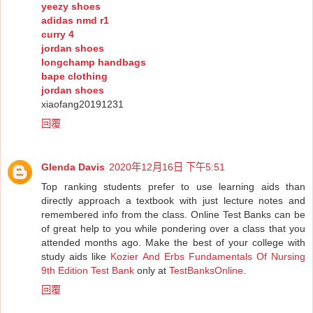
yeezy shoes
adidas nmd r1
curry 4
jordan shoes
longchamp handbags
bape clothing
jordan shoes
xiaofang20191231
回覆
Glenda Davis
2020年12月16日 下午5:51
Top ranking students prefer to use learning aids than
directly approach a textbook with just lecture notes and
remembered info from the class. Online Test Banks can be
of great help to you while pondering over a class that you
attended months ago. Make the best of your college with
study aids like
Kozier And Erbs Fundamentals Of Nursing
9th Edition Test Bank
only at
TestBanksOnline
.
回覆