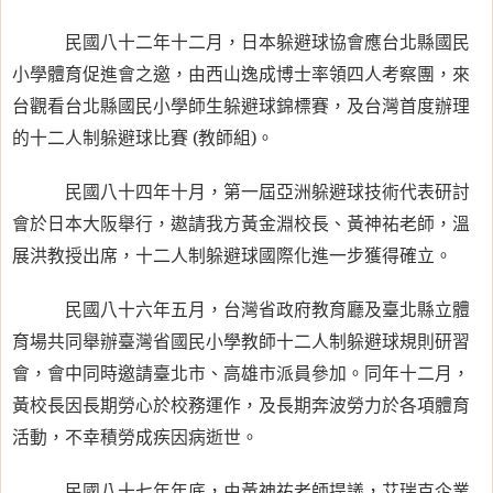
民國八十二年十二月，日本躲避球協會應台北縣國民
小學體育促進會之邀，由西山逸成博士率領四人考察團，來
台觀看台北縣國民小學師生躲避球錦標賽，及台灣首度辦理
的十二人制躲避球比賽
(
教師組
)
。
民國八十四年十月，第一屆亞洲躲避球技術代表研討
會於日本大阪舉行，遨請我方黃金淵校長、黃神祐老師，溫
展洪教授出席，十二人制躲避球國際化進一步獲得確立。
民國八十六年五月，台灣省政府教育廳及臺北縣立體
育場共同舉辦臺灣省國民小學教師十二人制躲避球規則研習
會，會中同時邀請臺北市、高雄市派員參加。同年十二月，
黃校長因長期勞心於校務運作，及長期奔波勞力於各項體育
活動，不幸積勞成疾因病逝世。
民國八十七年年底，由黃神祐老師提議，艾瑞克企業