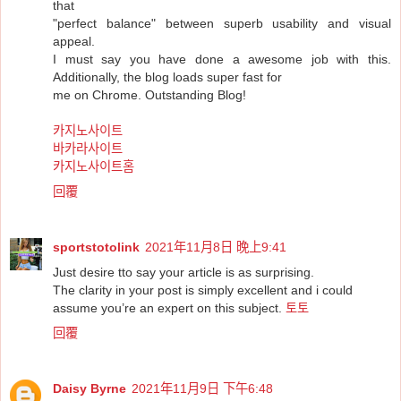
that
"perfect balance" between superb usability and visual
appeal.
I must say you have done a awesome job with this.
Additionally, the blog loads super fast for
me on Chrome. Outstanding Blog!
카지노사이트
바카라사이트
카지노사이트홈
回覆
sportstotolink
2021年11月8日 晚上9:41
Just desire tto say your article is as surprising.
The clarity in your post is simply excellent and i could
assume you’re an expert on this subject.
토토
回覆
Daisy Byrne
2021年11月9日 下午6:48