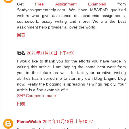
Get
Free Assignment Examples
from
Studyassignmenthelp.com. We have MBA/PhD qualified
writers who give assistance on academic assignments,
coursework, essay writing and more. We are the best
assignment help provider all over the world.
回覆
匿名
2021年11月16日 下午4:50
I would like to thank you for the efforts you have made in
writing this article. I am hoping the same best work from
you in the future as well. In fact your creative writing
abilities has inspired me to start my own Blog Engine blog
now. Really the blogging is spreading its wings rapidly. Your
article is a fine example of it.
SAP Courses in pune
回覆
PierceWelsh
2021年11月18日 上午10:27