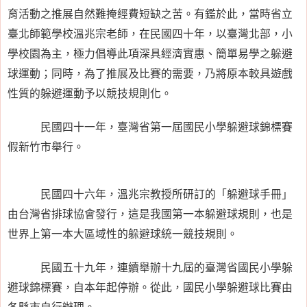
育活動之推展自然難掩經費短缺之苦。有鑑於此，當時省立
臺北師範學校溫兆宗老師，在民國四十年，以臺灣北部，小
學校園為主，極力倡導此項深具經濟實惠、簡單易學之躲避
球運動；同時，為了推展及比賽的需要，乃將原本較具遊戲
性質的躲避運動予以競技規則化。
民國四十一年，臺灣省第一屆國民小學躲避球錦標賽
假新竹市舉行。
民國四十六年，溫兆宗教授所研訂的「躲避球手冊」
由台灣省排球協會發行，這是我國第一本躲避球規則，也是
世界上第一本大區域性的躲避球統一競技規則。
民國五十九年，連續舉辦十九屆的臺灣省國民小學躲
避球錦標賽，自本年起停辦。從此，國民小學躲避球比賽由
各縣市自行辦理。