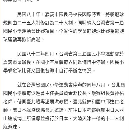
民國八十年，嘉義市陳良島校長因應時宜，將躲避球
規則由二十五人制修訂為二十人制，同時納入台灣省第一屆
國民小學運動會比賽項目。全省性的學童躲避球比賽為躲避
球運動再掀新高潮。
民國八十二年四月，台灣省第三屆國民小學運動會於
嘉義市舉辦後，在國小基層體育界同聲惋惜中停辦，國民小
學躲避球比賽又回復各縣市自行舉辦之情況。
就在台灣省國民小學運動會停辦的同年八月 ，台北縣
國民小學體育促進會主任委員黃金淵校長、競賽組長黃神祐
老師，偕同臺北體專溫展洪教授、臺北縣錦和國中邱逸仁老
師，應日本躲避球協會之邀請，前往日本考察觀摩由日人西
山速成博士所倡導並盛行於日本、大陸天津一帶的十二人制
躲避球。