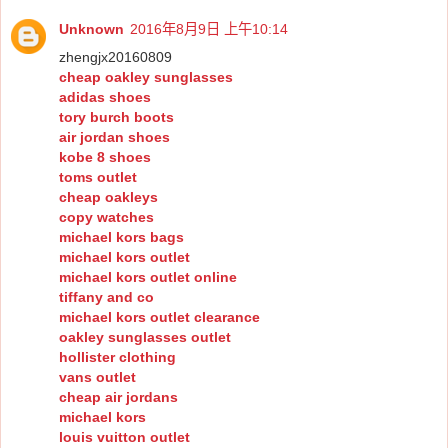
Unknown
2016年8月9日 上午10:14
zhengjx20160809
cheap oakley sunglasses
adidas shoes
tory burch boots
air jordan shoes
kobe 8 shoes
toms outlet
cheap oakleys
copy watches
michael kors bags
michael kors outlet
michael kors outlet online
tiffany and co
michael kors outlet clearance
oakley sunglasses outlet
hollister clothing
vans outlet
cheap air jordans
michael kors
louis vuitton outlet