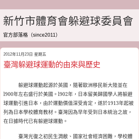
新竹市體育會躲避球委員會
官方部落格（since2011）
2012年11月23日 星期五
臺灣躲避球運動的由來與歷史
躲避球運動起源於英國，隨著歐洲移民新大陸並在
l900
年左右盛行於美國。
l902
年，日本留美歸國學人將躲避
球運動引進日本，由於運動價值深受肯定，遂於
1913
年起被
列為日本學校體育教材。臺灣因為早年受到日本統治之故，
在日據時代已有躲避球運動。
臺灣光復之初民生淍敝、國家社會經濟困難，學校體