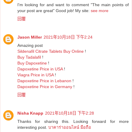
I'm looking for and want to comment "The main points of
your post are great" Good job! My site:
see more
回覆
Jason Miller
2021年10月18日 下午2:24
Amazing post
Sildenafil Citrate Tablets Buy Online
!
Buy Tadalafil
!
Buy Dapoxetine
!
Dapoxetine Price in USA
!
Viagra Price in USA
!
Dapoxetine Price in Lebanon
!
Dapoxetine Price in Germany
!
回覆
Nisha Knapp
2021年10月18日 下午2:28
Thanks for sharing this. Looking forward for more
interesting post.
บาคาร่าออนไลน์ มือถือ