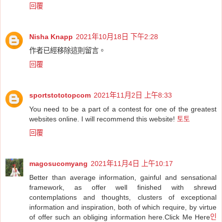
回覆
Nisha Knapp
2021年10月18日 下午2:28
作者已經移除這則留言。
回覆
sportstototopcom
2021年11月2日 上午8:33
You need to be a part of a contest for one of the greatest
websites online. I will recommend this website!
토토
回覆
magosucomyang
2021年11月4日 上午10:17
Better than average information, gainful and sensational
framework, as offer well finished with shrewd
contemplations and thoughts, clusters of exceptional
information and inspiration, both of which require, by virtue
of offer such an obliging information here.Click Me Here
인