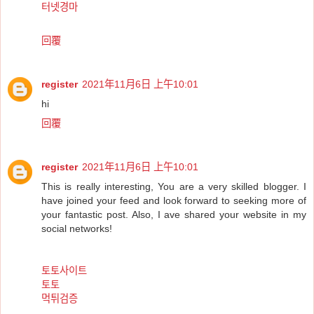
터넷경마
回覆
register
2021年11月6日 上午10:01
hi
回覆
register
2021年11月6日 上午10:01
This is really interesting, You are a very skilled blogger. I
have joined your feed and look forward to seeking more of
your fantastic post. Also, I ave shared your website in my
social networks!
토토사이트
토토
먹튀검증