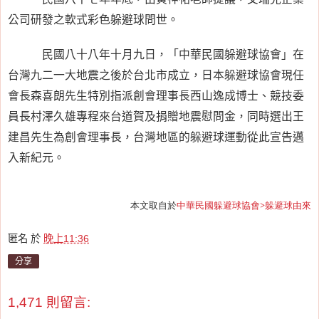
公司研發之軟式彩色躲避球問世。
民國八十八年十月九日，「中華民國躲避球協會」在
台灣九二一大地震之後於台北市成立，日本躲避球協會現任
會長森喜朗先生特別指派創會理事長西山逸成博士、競技委
員長村澤久雄專程來台道賀及捐贈地震慰問金，同時選出王
建昌先生為創會理事長，台灣地區的躲避球運動從此宣告邁
入新紀元。
本文取自於
中華民國躲避球協會>躲避球由來
匿名
於
晚上11:36
分享
1,471 則留言: