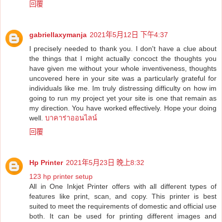
回覆
gabriellaxymanja
2021年5月12日 下午4:37
I precisely needed to thank you. I don't have a clue about
the things that I might actually concoct the thoughts you
have given me without your whole inventiveness, thoughts
uncovered here in your site was a particularly grateful for
individuals like me. Im truly distressing difficulty on how im
going to run my project yet your site is one that remain as
my direction. You have worked effectively. Hope your doing
well.
บาคาร่าออนไลน์
回覆
Hp Printer
2021年5月23日 晚上8:32
123 hp printer setup
All in One Inkjet Printer offers with all different types of
features like print, scan, and copy. This printer is best
suited to meet the requirements of domestic and official use
both. It can be used for printing different images and