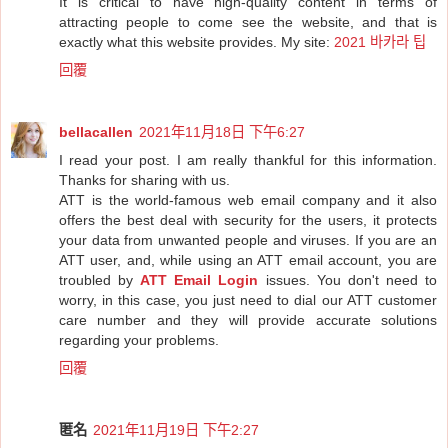
It is critical to have high-quality content in terms of
attracting people to come see the website, and that is
exactly what this website provides. My site:
2021 바카라 팁
回覆
bellacallen
2021年11月18日 下午6:27
I read your post. I am really thankful for this information.
Thanks for sharing with us.
ATT is the world-famous web email company and it also
offers the best deal with security for the users, it protects
your data from unwanted people and viruses. If you are an
ATT user, and, while using an ATT email account, you are
troubled by
ATT Email Login
issues. You don't need to
worry, in this case, you just need to dial our ATT customer
care number and they will provide accurate solutions
regarding your problems.
回覆
匿名
2021年11月19日 下午2:27