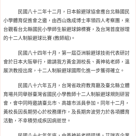
民國八十二年十二月，日本躲避球協會應台北縣國民
小學體育促進會之邀，由西山逸成博士率領四人考察團，來
台觀看台北縣國民小學師生躲避球錦標賽，及台灣首度辦理
的十二人制躲避球比賽
(
教師組
)
。
民國八十四年十月，第一屆亞洲躲避球技術代表研討
會於日本大阪舉行，遨請我方黃金淵校長、黃神祐老師，溫
展洪教授出席，十二人制躲避球國際化進一步獲得確立。
民國八十六年五月，台灣省政府教育廳及臺北縣立體
育場共同舉辦臺灣省國民小學教師十二人制躲避球規則研習
會，會中同時邀請臺北市、高雄市派員參加。同年十二月，
黃校長因長期勞心於校務運作，及長期奔波勞力於各項體育
活動，不幸積勞成疾因病逝世。
民國八十七年年底，由黃神祐老師提議，艾瑞克企業