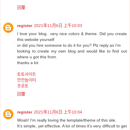
回覆
register
2021年11月6日 上午10:03
I love your blog.. very nice colors & theme. Did you create
this website yourself
or did you hire someone to do it for you? Plz reply as I'm
looking to create my own blog and would like to find out
where u got this from.
thanks a lot
토토사이트
안전놀이터
프로토
回覆
register
2021年11月6日 上午10:04
Woah! I'm really loving the template/theme of this site.
It's simple, yet effective. A lot of times it's very difficult to get