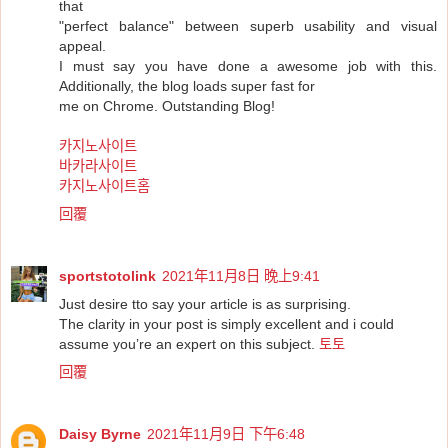
that
"perfect balance" between superb usability and visual
appeal.
I must say you have done a awesome job with this.
Additionally, the blog loads super fast for
me on Chrome. Outstanding Blog!
카지노사이트
바카라사이트
카지노사이트홈
回覆
sportstotolink
2021年11月8日 晚上9:41
Just desire tto say your article is as surprising.
The clarity in your post is simply excellent and i could
assume you’re an expert on this subject.
토토
回覆
Daisy Byrne
2021年11月9日 下午6:48