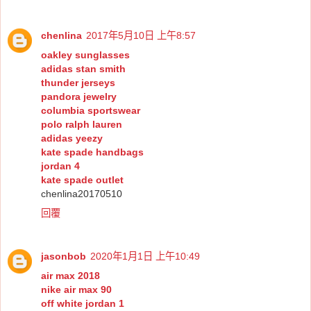
chenlina
2017年5月10日 上午8:57
oakley sunglasses
adidas stan smith
thunder jerseys
pandora jewelry
columbia sportswear
polo ralph lauren
adidas yeezy
kate spade handbags
jordan 4
kate spade outlet
chenlina20170510
回覆
jasonbob
2020年1月1日 上午10:49
air max 2018
nike air max 90
off white jordan 1