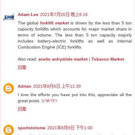
Adam Lee
2021年7月20日 晚上8:16
The global
forklift market
is driven by the less than 5 ton
capacity forklifts which accounts for major market share in
terms of volume. The less than 5 ton capacity majorly
includes battery-electric forklifts as well as Internal
Combustion Engine (ICE) forklifts.
Also read:
acetic anhydride market
|
Tobacco Market
回覆
Adrian
2021年8月6日 上午11:39
I love the efforts you have put into this, appreciate all the
great posts.
บาคาร่า
回覆
sportstotome
2021年8月9日 下午1:00