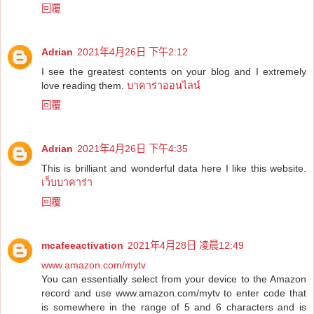
回覆
Adrian
2021年4月26日 下午2:12
I see the greatest contents on your blog and I extremely
love reading them.
บาคาร่าออนไลน์
回覆
Adrian
2021年4月26日 下午4:35
This is brilliant and wonderful data here I like this website.
เว็บบาคาร่า
回覆
mcafeeactivation
2021年4月28日 凌晨12:49
www.amazon.com/mytv
You can essentially select from your device to the Amazon
record and use www.amazon.com/mytv to enter code that
is somewhere in the range of 5 and 6 characters and is