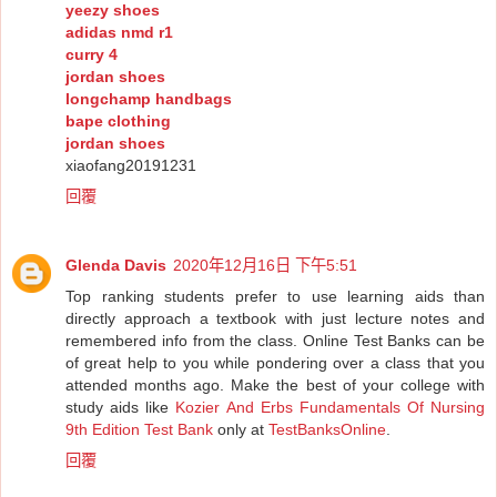
yeezy shoes
adidas nmd r1
curry 4
jordan shoes
longchamp handbags
bape clothing
jordan shoes
xiaofang20191231
回覆
Glenda Davis
2020年12月16日 下午5:51
Top ranking students prefer to use learning aids than
directly approach a textbook with just lecture notes and
remembered info from the class. Online Test Banks can be
of great help to you while pondering over a class that you
attended months ago. Make the best of your college with
study aids like
Kozier And Erbs Fundamentals Of Nursing
9th Edition Test Bank
only at
TestBanksOnline
.
回覆