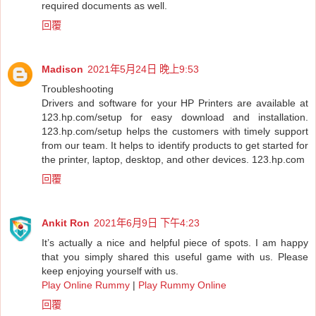
required documents as well.
回覆
Madison
2021年5月24日 晚上9:53
Troubleshooting
Drivers and software for your HP Printers are available at
123.hp.com/setup for easy download and installation.
123.hp.com/setup helps the customers with timely support
from our team. It helps to identify products to get started for
the printer, laptop, desktop, and other devices.
123.hp.com
回覆
Ankit Ron
2021年6月9日 下午4:23
It’s actually a nice and helpful piece of spots. I am happy
that you simply shared this useful game with us. Please
keep enjoying yourself with us.
Play Online Rummy
|
Play Rummy Online
回覆