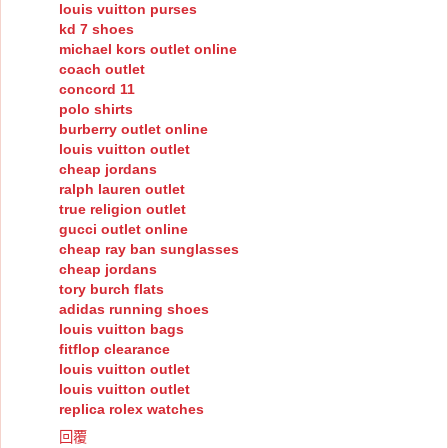
louis vuitton purses
kd 7 shoes
michael kors outlet online
coach outlet
concord 11
polo shirts
burberry outlet online
louis vuitton outlet
cheap jordans
ralph lauren outlet
true religion outlet
gucci outlet online
cheap ray ban sunglasses
cheap jordans
tory burch flats
adidas running shoes
louis vuitton bags
fitflop clearance
louis vuitton outlet
louis vuitton outlet
replica rolex watches
回覆