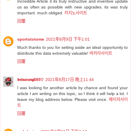
Incredible Article it its truly instructive and inventive update
us as often as possible with new upgrades. its was truly
important. much obliged.
카지노사이트
回覆
sportstotome
2021年8月9日 下午1:01
Much thanks to you for setting aside an ideal opportunity to
distribute this data extremely valuable!
바카라사이트
回覆
𝖇𝖊𝖙𝖘𝖆𝖗𝖆𝖓𝖌885♡
2021年8月17日 晚上11:44
I was looking for another article by chance and found your
article I am writing on this topic, so I think it will help a lot. I
leave my blog address below. Please visit once.
메이저사이
트
回覆