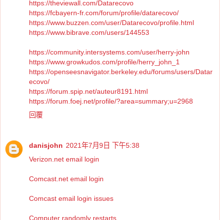
https://theviewall.com/Datarecovo
https://fcbayern-fr.com/forum/profile/datarecovo/
https://www.buzzen.com/user/Datarecovo/profile.html
https://www.bibrave.com/users/144553
https://community.intersystems.com/user/herry-john
https://www.growkudos.com/profile/herry_john_1
https://openseesnavigator.berkeley.edu/forums/users/Datar
ecovo/
https://forum.spip.net/auteur8191.html
https://forum.foej.net/profile/?area=summary;u=2968
回覆
danisjohn
2021年7月9日 下午5:38
Verizon.net email login
Comcast.net email login
Comcast email login issues
Computer randomly restarts