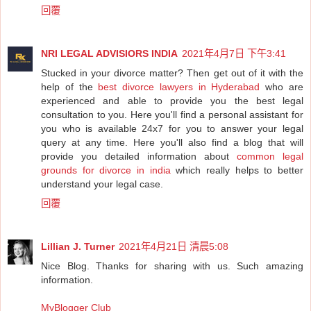
回覆
NRI LEGAL ADVISIORS INDIA
2021年4月7日 下午3:41
Stucked in your divorce matter? Then get out of it with the
help of the
best divorce lawyers in Hyderabad
who are
experienced and able to provide you the best legal
consultation to you. Here you'll find a personal assistant for
you who is available 24x7 for you to answer your legal
query at any time. Here you'll also find a blog that will
provide you detailed information about
common legal
grounds for divorce in india
which really helps to better
understand your legal case.
回覆
Lillian J. Turner
2021年4月21日 清晨5:08
Nice Blog. Thanks for sharing with us. Such amazing
information.
MyBlogger Club