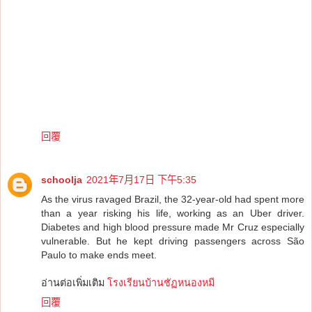
回覆
schoolja
2021年7月17日 下午5:35
As the virus ravaged Brazil, the 32-year-old had spent more
than a year risking his life, working as an Uber driver.
Diabetes and high blood pressure made Mr Cruz especially
vulnerable. But he kept driving passengers across São
Paulo to make ends meet.
อ่านต่อเพิ่มเติม
โรงเรียนบ้านชัฏหนองหมี
回覆