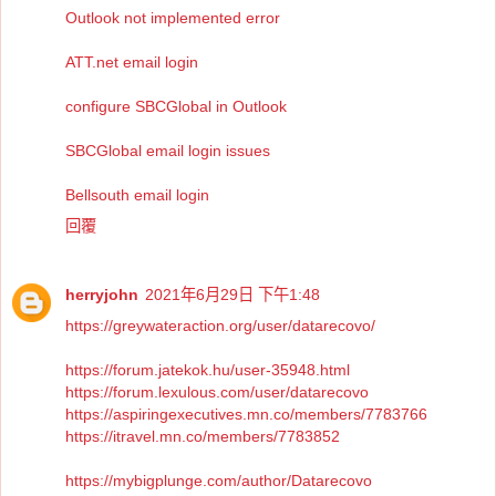
Outlook not implemented error
ATT.net email login
configure SBCGlobal in Outlook
SBCGlobal email login issues
Bellsouth email login
回覆
herryjohn
2021年6月29日 下午1:48
https://greywateraction.org/user/datarecovo/
https://forum.jatekok.hu/user-35948.html
https://forum.lexulous.com/user/datarecovo
https://aspiringexecutives.mn.co/members/7783766
https://itravel.mn.co/members/7783852
https://mybigplunge.com/author/Datarecovo