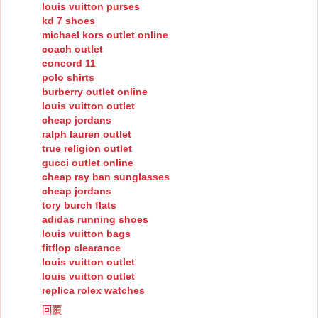
louis vuitton purses
kd 7 shoes
michael kors outlet online
coach outlet
concord 11
polo shirts
burberry outlet online
louis vuitton outlet
cheap jordans
ralph lauren outlet
true religion outlet
gucci outlet online
cheap ray ban sunglasses
cheap jordans
tory burch flats
adidas running shoes
louis vuitton bags
fitflop clearance
louis vuitton outlet
louis vuitton outlet
replica rolex watches
回覆