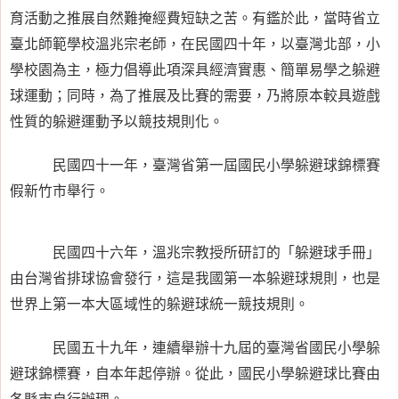
育活動之推展自然難掩經費短缺之苦。有鑑於此，當時省立
臺北師範學校溫兆宗老師，在民國四十年，以臺灣北部，小
學校園為主，極力倡導此項深具經濟實惠、簡單易學之躲避
球運動；同時，為了推展及比賽的需要，乃將原本較具遊戲
性質的躲避運動予以競技規則化。
民國四十一年，臺灣省第一屆國民小學躲避球錦標賽
假新竹市舉行。
民國四十六年，溫兆宗教授所研訂的「躲避球手冊」
由台灣省排球協會發行，這是我國第一本躲避球規則，也是
世界上第一本大區域性的躲避球統一競技規則。
民國五十九年，連續舉辦十九屆的臺灣省國民小學躲
避球錦標賽，自本年起停辦。從此，國民小學躲避球比賽由
各縣市自行辦理。