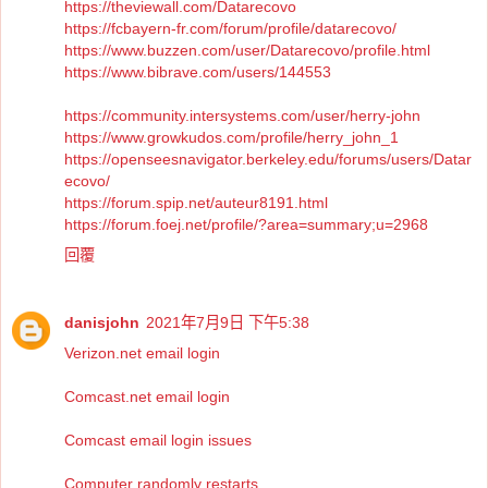
https://theviewall.com/Datarecovo
https://fcbayern-fr.com/forum/profile/datarecovo/
https://www.buzzen.com/user/Datarecovo/profile.html
https://www.bibrave.com/users/144553
https://community.intersystems.com/user/herry-john
https://www.growkudos.com/profile/herry_john_1
https://openseesnavigator.berkeley.edu/forums/users/Datar
ecovo/
https://forum.spip.net/auteur8191.html
https://forum.foej.net/profile/?area=summary;u=2968
回覆
danisjohn
2021年7月9日 下午5:38
Verizon.net email login
Comcast.net email login
Comcast email login issues
Computer randomly restarts