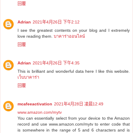
回覆
Adrian
2021年4月26日 下午2:12
I see the greatest contents on your blog and I extremely
love reading them.
บาคาร่าออนไลน์
回覆
Adrian
2021年4月26日 下午4:35
This is brilliant and wonderful data here I like this website.
เว็บบาคาร่า
回覆
mcafeeactivation
2021年4月28日 凌晨12:49
www.amazon.com/mytv
You can essentially select from your device to the Amazon
record and use www.amazon.com/mytv to enter code that
is somewhere in the range of 5 and 6 characters and is