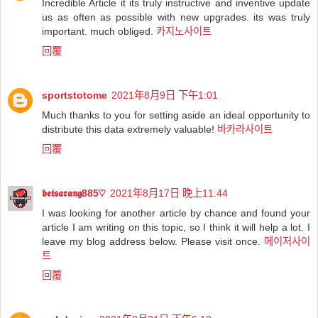
Incredible Article it its truly instructive and inventive update
us as often as possible with new upgrades. its was truly
important. much obliged.
카지노사이트
回覆
sportstotome
2021年8月9日 下午1:01
Much thanks to you for setting aside an ideal opportunity to
distribute this data extremely valuable!
바카라사이트
回覆
𝖇𝖊𝖙𝖘𝖆𝖗𝖆𝖓𝖌885♡
2021年8月17日 晚上11:44
I was looking for another article by chance and found your
article I am writing on this topic, so I think it will help a lot. I
leave my blog address below. Please visit once.
메이저사이
트
回覆