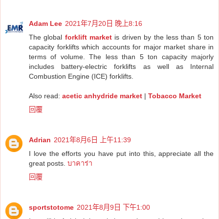
Adam Lee
2021年7月20日 晚上8:16
The global
forklift market
is driven by the less than 5 ton
capacity forklifts which accounts for major market share in
terms of volume. The less than 5 ton capacity majorly
includes battery-electric forklifts as well as Internal
Combustion Engine (ICE) forklifts.
Also read:
acetic anhydride market
|
Tobacco Market
回覆
Adrian
2021年8月6日 上午11:39
I love the efforts you have put into this, appreciate all the
great posts.
บาคาร่า
回覆
sportstotome
2021年8月9日 下午1:00