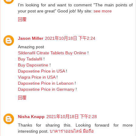
I'm looking for and want to comment "The main points of
your post are great" Good job! My site:
see more
回覆
Jason Miller
2021年10月18日 下午2:24
Amazing post
Sildenafil Citrate Tablets Buy Online
!
Buy Tadalafil
!
Buy Dapoxetine
!
Dapoxetine Price in USA
!
Viagra Price in USA
!
Dapoxetine Price in Lebanon
!
Dapoxetine Price in Germany
!
回覆
Nisha Knapp
2021年10月18日 下午2:28
Thanks for sharing this. Looking forward for more
interesting post.
บาคาร่าออนไลน์ มือถือ