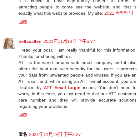
It is critical to have high-quality content in terms of
attracting people to come see the website, and that is
exactly what this website provides. My site:
2021 바카라 팁
回覆
bellacallen
2021年11月18日 下午6:27
I read your post. I am really thankful for this information.
Thanks for sharing with us.
ATT is the world-famous web email company and it also
offers the best deal with security for the users, it protects
your data from unwanted people and viruses. If you are an
ATT user, and, while using an ATT email account, you are
troubled by
ATT Email Login
issues. You don't need to
worry, in this case, you just need to dial our ATT customer
care number and they will provide accurate solutions
regarding your problems.
回覆
匿名
2021年11月19日 下午2:27