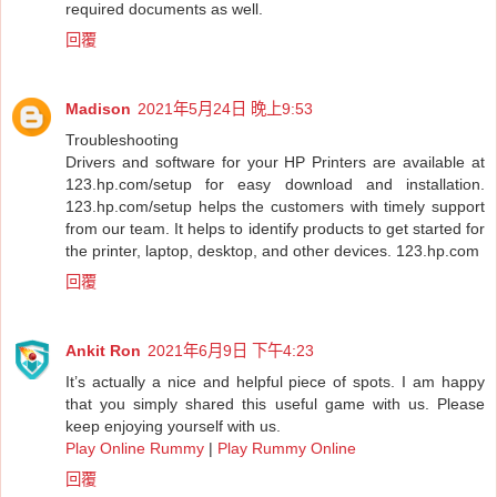
required documents as well.
回覆
Madison
2021年5月24日 晚上9:53
Troubleshooting
Drivers and software for your HP Printers are available at
123.hp.com/setup for easy download and installation.
123.hp.com/setup helps the customers with timely support
from our team. It helps to identify products to get started for
the printer, laptop, desktop, and other devices.
123.hp.com
回覆
Ankit Ron
2021年6月9日 下午4:23
It’s actually a nice and helpful piece of spots. I am happy
that you simply shared this useful game with us. Please
keep enjoying yourself with us.
Play Online Rummy
|
Play Rummy Online
回覆