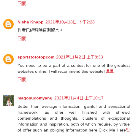
回覆
Nisha Knapp
2021年10月18日 下午2:28
作者已經移除這則留言。
回覆
sportstototopcom
2021年11月2日 上午8:33
You need to be a part of a contest for one of the greatest
websites online. I will recommend this website!
토토
回覆
magosucomyang
2021年11月4日 上午10:17
Better than average information, gainful and sensational
framework, as offer well finished with shrewd
contemplations and thoughts, clusters of exceptional
information and inspiration, both of which require, by virtue
of offer such an obliging information here.Click Me Here
인