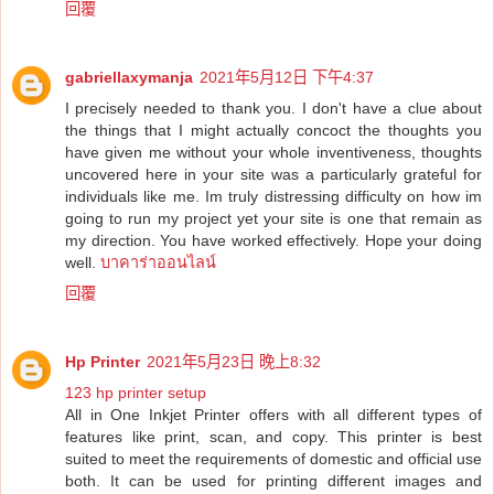
回覆
gabriellaxymanja
2021年5月12日 下午4:37
I precisely needed to thank you. I don't have a clue about
the things that I might actually concoct the thoughts you
have given me without your whole inventiveness, thoughts
uncovered here in your site was a particularly grateful for
individuals like me. Im truly distressing difficulty on how im
going to run my project yet your site is one that remain as
my direction. You have worked effectively. Hope your doing
well.
บาคาร่าออนไลน์
回覆
Hp Printer
2021年5月23日 晚上8:32
123 hp printer setup
All in One Inkjet Printer offers with all different types of
features like print, scan, and copy. This printer is best
suited to meet the requirements of domestic and official use
both. It can be used for printing different images and