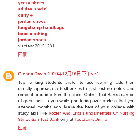
yeezy shoes
adidas nmd r1
curry 4
jordan shoes
longchamp handbags
bape clothing
jordan shoes
xiaofang20191231
回覆
Glenda Davis
2020年12月16日 下午5:51
Top ranking students prefer to use learning aids than
directly approach a textbook with just lecture notes and
remembered info from the class. Online Test Banks can be
of great help to you while pondering over a class that you
attended months ago. Make the best of your college with
study aids like
Kozier And Erbs Fundamentals Of Nursing
9th Edition Test Bank
only at
TestBanksOnline
.
回覆