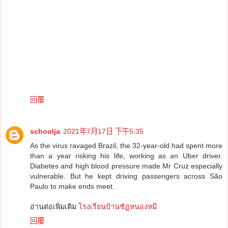
回覆
schoolja
2021年7月17日 下午5:35
As the virus ravaged Brazil, the 32-year-old had spent more
than a year risking his life, working as an Uber driver.
Diabetes and high blood pressure made Mr Cruz especially
vulnerable. But he kept driving passengers across São
Paulo to make ends meet.
อ่านต่อเพิ่มเติม
โรงเรียนบ้านชัฏหนองหมี
回覆