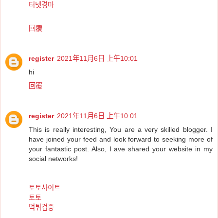
터넷경마
回覆
register
2021年11月6日 上午10:01
hi
回覆
register
2021年11月6日 上午10:01
This is really interesting, You are a very skilled blogger. I
have joined your feed and look forward to seeking more of
your fantastic post. Also, I ave shared your website in my
social networks!
토토사이트
토토
먹튀검증