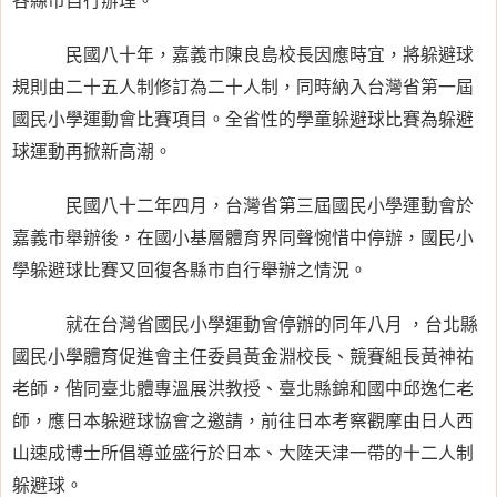
民國八十年，嘉義市陳良島校長因應時宜，將躲避球
規則由二十五人制修訂為二十人制，同時納入台灣省第一屆
國民小學運動會比賽項目。全省性的學童躲避球比賽為躲避
球運動再掀新高潮。
民國八十二年四月，台灣省第三屆國民小學運動會於
嘉義市舉辦後，在國小基層體育界同聲惋惜中停辦，國民小
學躲避球比賽又回復各縣市自行舉辦之情況。
就在台灣省國民小學運動會停辦的同年八月 ，台北縣
國民小學體育促進會主任委員黃金淵校長、競賽組長黃神祐
老師，偕同臺北體專溫展洪教授、臺北縣錦和國中邱逸仁老
師，應日本躲避球協會之邀請，前往日本考察觀摩由日人西
山速成博士所倡導並盛行於日本、大陸天津一帶的十二人制
躲避球。