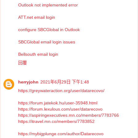
Outlook not implemented error
ATT.net email login
configure SBCGlobal in Outlook
SBCGlobal email login issues
Bellsouth email login
回覆
herryjohn
2021年6月29日 下午1:48
https://greywateraction.org/user/datarecovo/
https://forum.jatekok.hu/user-35948.html
https://forum.lexulous.com/user/datarecovo
https://aspiringexecutives.mn.co/members/7783766
https://itravel.mn.co/members/7783852
https://mybigplunge.com/author/Datarecovo