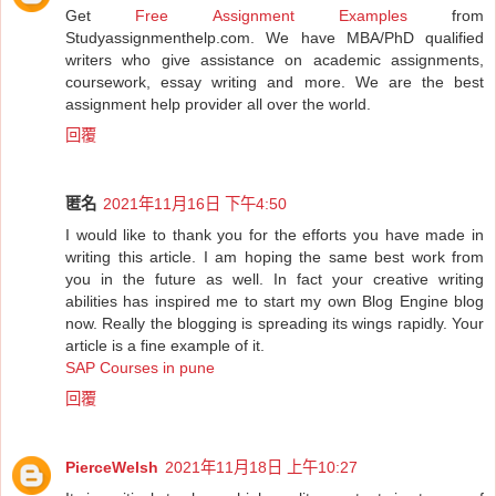
Get
Free Assignment Examples
from
Studyassignmenthelp.com. We have MBA/PhD qualified
writers who give assistance on academic assignments,
coursework, essay writing and more. We are the best
assignment help provider all over the world.
回覆
匿名
2021年11月16日 下午4:50
I would like to thank you for the efforts you have made in
writing this article. I am hoping the same best work from
you in the future as well. In fact your creative writing
abilities has inspired me to start my own Blog Engine blog
now. Really the blogging is spreading its wings rapidly. Your
article is a fine example of it.
SAP Courses in pune
回覆
PierceWelsh
2021年11月18日 上午10:27