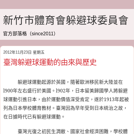
新竹市體育會躲避球委員會
官方部落格（since2011）
2012年11月23日 星期五
臺灣躲避球運動的由來與歷史
躲避球運動起源於英國，隨著歐洲移民新大陸並在
l900
年左右盛行於美國。
l902
年，日本留美歸國學人將躲避
球運動引進日本，由於運動價值深受肯定，遂於
1913
年起被
列為日本學校體育教材。臺灣因為早年受到日本統治之故，
在日據時代已有躲避球運動。
臺灣光復之初民生淍敝、國家社會經濟困難，學校體