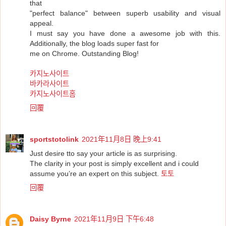
that
"perfect balance" between superb usability and visual
appeal.
I must say you have done a awesome job with this.
Additionally, the blog loads super fast for
me on Chrome. Outstanding Blog!
카지노사이트
바카라사이트
카지노사이트홈
回覆
sportstotolink
2021年11月8日 晚上9:41
Just desire tto say your article is as surprising.
The clarity in your post is simply excellent and i could
assume you’re an expert on this subject.
토토
回覆
Daisy Byrne
2021年11月9日 下午6:48