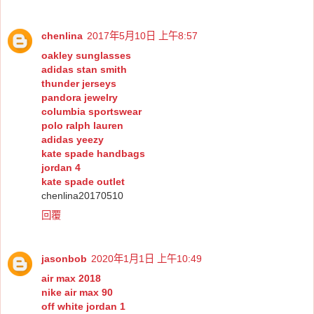
chenlina
2017年5月10日 上午8:57
oakley sunglasses
adidas stan smith
thunder jerseys
pandora jewelry
columbia sportswear
polo ralph lauren
adidas yeezy
kate spade handbags
jordan 4
kate spade outlet
chenlina20170510
回覆
jasonbob
2020年1月1日 上午10:49
air max 2018
nike air max 90
off white jordan 1