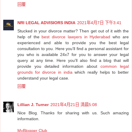
回覆
NRI LEGAL ADVISIORS INDIA
2021年4月7日 下午3:41
Stucked in your divorce matter? Then get out of it with the
help of the
best divorce lawyers in Hyderabad
who are
experienced and able to provide you the best legal
consultation to you. Here you'll find a personal assistant for
you who is available 24x7 for you to answer your legal
query at any time. Here you'll also find a blog that will
provide you detailed information about
common legal
grounds for divorce in india
which really helps to better
understand your legal case.
回覆
Lillian J. Turner
2021年4月21日 清晨5:08
Nice Blog. Thanks for sharing with us. Such amazing
information.
MyBlogger Club