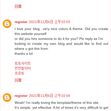
回覆
register
2021年11月6日 上午10:03
I love your blog.. very nice colors & theme. Did you create
this website yourself
or did you hire someone to do it for you? Plz reply as I'm
looking to create my own blog and would like to find out
where u got this from.
thanks a lot
토토사이트
안전놀이터
프로토
回覆
register
2021年11月6日 上午10:04
Woah! I'm really loving the template/theme of this site.
It's simple, yet effective. A lot of times it's very difficult to get