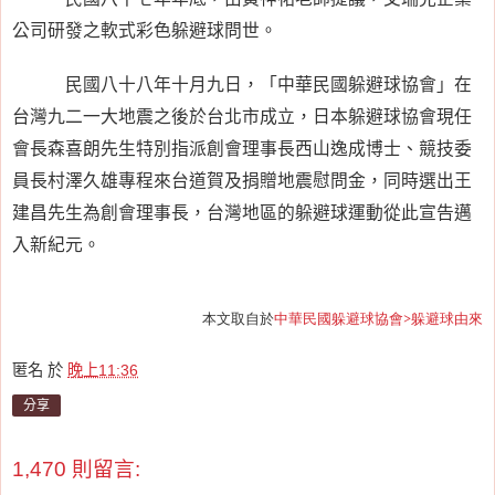
公司研發之軟式彩色躲避球問世。
民國八十八年十月九日，「中華民國躲避球協會」在
台灣九二一大地震之後於台北市成立，日本躲避球協會現任
會長森喜朗先生特別指派創會理事長西山逸成博士、競技委
員長村澤久雄專程來台道賀及捐贈地震慰問金，同時選出王
建昌先生為創會理事長，台灣地區的躲避球運動從此宣告邁
入新紀元。
本文取自於
中華民國躲避球協會>躲避球由來
匿名
於
晚上11:36
分享
1,470 則留言: