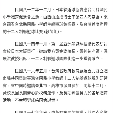
民國八十二年十二月，日本躲避球協會應台北縣國民
小學體育促進會之邀，由西山逸成博士率領四人考察團，來
台觀看台北縣國民小學師生躲避球錦標賽，及台灣首度辦理
的十二人制躲避球比賽
(
教師組
)
。
民國八十四年十月，第一屆亞洲躲避球技術代表研討
會於日本大阪舉行，遨請我方黃金淵校長、黃神祐老師，溫
展洪教授出席，十二人制躲避球國際化進一步獲得確立。
民國八十六年五月，台灣省政府教育廳及臺北縣立體
育場共同舉辦臺灣省國民小學教師十二人制躲避球規則研習
會，會中同時邀請臺北市、高雄市派員參加。同年十二月，
黃校長因長期勞心於校務運作，及長期奔波勞力於各項體育
活動，不幸積勞成疾因病逝世。
民國八十七年年底，由黃神祐老師提議，艾瑞克企業