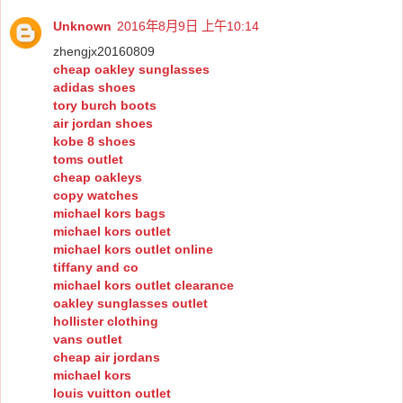
Unknown
2016年8月9日 上午10:14
zhengjx20160809
cheap oakley sunglasses
adidas shoes
tory burch boots
air jordan shoes
kobe 8 shoes
toms outlet
cheap oakleys
copy watches
michael kors bags
michael kors outlet
michael kors outlet online
tiffany and co
michael kors outlet clearance
oakley sunglasses outlet
hollister clothing
vans outlet
cheap air jordans
michael kors
louis vuitton outlet