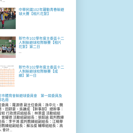
...
中華民國102年躍動青春躲避
球大賽【相片花絮】
新竹市102學年度主委盃十二
人制躲避球校際聯賽【相片
花絮】第二日
...
新竹市102學年度主委盃十二
人制躲避球校際聯賽【成
績】第一日
竹市體育會躲避球委員會 第一屆委員及
部名冊
任委員：羅源德 副主任委員：孫中元、魏
德、田耕豪、吳謙成 【幹事部】 總幹事：
智蛟 行政資訊組組長：林景盛 活動組組
：曾耀德 活動組副組長：張鎔諭 裁判教練
組長：李平鴻 裁判教練組副組長：江曉華
判教練組副組長：蘇泓俊 輔導組組長：高
 會計...