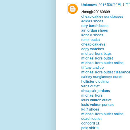
Unknown
2016年8月9日 上午1
zhengjx20160809
cheap oakley sunglasses
adidas shoes
tory burch boots
air jordan shoes
kobe 8 shoes
toms outlet
cheap oakleys
copy watches
michael kors bags
michael kors outlet
michael kors outlet online
tiffany and co
michael kors outlet clearanc
oakley sunglasses outlet
hollister clothing
vans outlet
cheap air jordans
michael kors
louis vuitton outlet
louis vuitton purses
kd 7 shoes
michael kors outlet online
coach outlet
concord 11
polo shirts