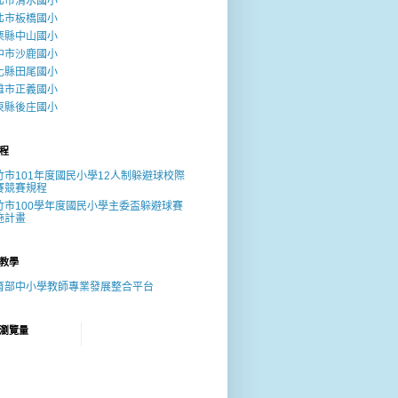
北市清水國小
北市板橋國小
栗縣中山國小
中市沙鹿國小
化縣田尾國小
雄市正義國小
東縣後庄國小
程
竹市101年度國民小學12人制躲避球校際
賽競賽規程
竹市100學年度國民小學主委盃躲避球賽
施計畫
教學
育部中小學教師專業發展整合平台
瀏覽量