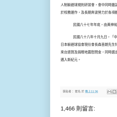
人制躲避球規則研習會，會中同時邀
於校務運作，及長期奔波勞力於各項
民國八十七年年底，由黃神
民國八十八年十月九日，「
日本躲避球協會現任會長森喜朗先生
來台道賀及捐贈地震慰問金，同時選
邁入新紀元。
張貼者：
匿名
於
晚上11:36
1,466 則留言: