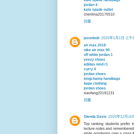
kate spade handbags
jordan 4
kate spade outlet
chenlina20170510
回覆
jasonbob
2020年1月1日 上午1
air max 2018
nike air max 90
off white jordan 1
yeezy shoes
adidas nmd r1
curry 4
jordan shoes
longchamp handbags
bape clothing
jordan shoes
xiaofang20191231
回覆
Glenda Davis
2020年12月16
Top ranking students prefer t
lecture notes and remembered i
while pondering over a class 