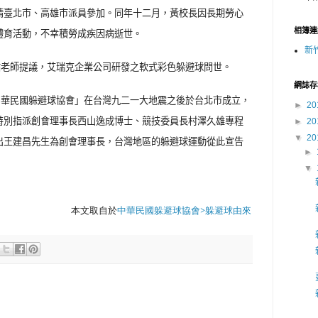
請臺北市、高雄市派員參加。同年十二月，黃校長因長期勞心
相簿連
體育活動，不幸積勞成疾因病逝世。
新
祐老師提議，艾瑞克企業公司研發之軟式彩色躲避球問世。
網誌存
中華民國躲避球協會」在台灣九二一大地震之後於台北市成立，
►
20
特別指派創會理事長西山逸成博士、競技委員長村澤久雄專程
►
20
▼
20
出王建昌先生為創會理事長，台灣地區的躲避球運動從此宣告
►
▼
本文取自於
中華民國躲避球協會>躲避球由來