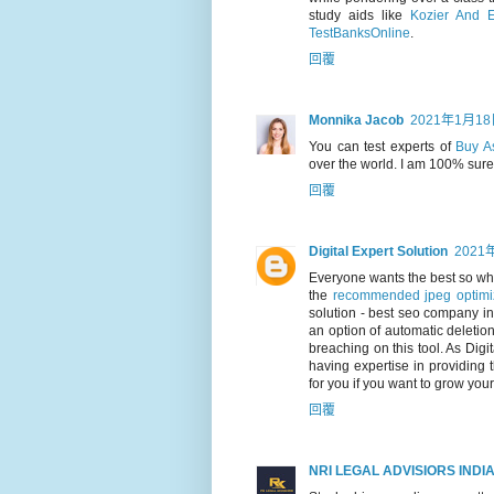
study aids like
Kozier And E
TestBanksOnline
.
回覆
Monnika Jacob
2021年1月18
You can test experts of
Buy A
over the world. I am 100% sure 
回覆
Digital Expert Solution
2021
Everyone wants the best so w
the
recommended jpeg optimiz
solution - best seo company in
an option of automatic deletio
breaching on this tool. As Dig
having expertise in providing 
for you if you want to grow your
回覆
NRI LEGAL ADVISIORS INDI