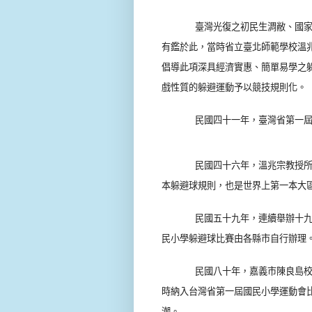
臺灣光復之初民生淍敝、國
有鑑於此，當時省立臺北師範學校溫
倡導此項深具經濟實惠、簡單易學之
戲性質的躲避運動予以競技規則化。
民國四十一年，臺灣省第一
民國四十六年，溫兆宗教授
本躲避球規則，也是世界上第一本大
民國五十九年，連續舉辦十
民小學躲避球比賽由各縣市自行辦理
民國八十年，嘉義市陳良島
時納入台灣省第一屆國民小學運動會
潮。