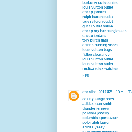
burberry outlet online
louis vuitton outlet
cheap jordans
ralph lauren outlet
true religion outlet
gucci outlet online
cheap ray ban sunglasses
cheap jordans
tory burch flats
adidas running shoes
louis vuitton bags
fitflop clearance
louis vuitton outlet
louis vuitton outlet
replica rolex watches
回覆
chenlina
2017年5月10日 上午8
oakley sunglasses
adidas stan smith
thunder jerseys
pandora jewelry
columbia sportswear
polo ralph lauren
adidas yeezy