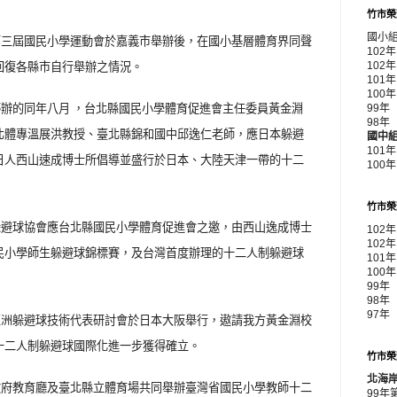
竹市榮
國小
第三屆國民小學運動會於嘉義市舉辦後，在國小基層體育界同聲
102
回復各縣市自行舉辦之情況。
102
10
10
辦的同年八月 ，台北縣國民小學體育促進會主任委員黃金淵
99
98
北體專溫展洪教授、臺北縣錦和國中邱逸仁老師，應日本躲避
國中
101
日人西山速成博士所倡導並盛行於日本、大陸天津一帶的十二
100
竹市榮
躲避球協會應台北縣國民小學體育促進會之邀，由西山逸成博士
102
102
民小學師生躲避球錦標賽，及台灣首度辦理的十二人制躲避球
101
100
99年
98年
97年
亞洲躲避球技術代表研討會於日本大阪舉行，遨請我方黃金淵校
十二人制躲避球國際化進一步獲得確立。
竹市榮
北海
政府教育廳及臺北縣立體育場共同舉辦臺灣省國民小學教師十二
99年