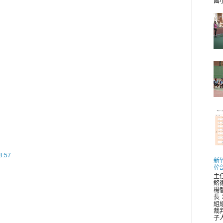
國小 
:57
新
幹
主
銘
楊
長
組
裁
子人