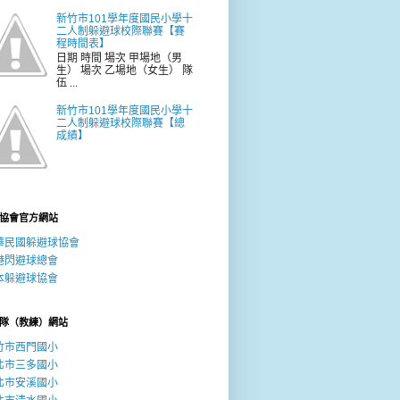
新竹市101學年度國民小學十
二人制躲避球校際聯賽【賽
程時間表】
日期 時間 場次 甲場地（男
生） 場次 乙場地（女生） 隊
伍 ...
新竹市101學年度國民小學十
二人制躲避球校際聯賽【總
成績】
協會官方網站
華民國躲避球協會
港閃避球總會
本躲避球協會
隊（教練）網站
竹市西門國小
北市三多國小
北市安溪國小