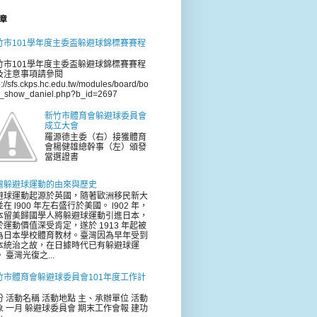
章
竹市101學年度主委盃躲避球錦標賽賽程
竹市101學年度主委盃躲避球錦標賽賽程
及注意事項請參閱
p://sfs.ckps.hc.edu.tw/modules/board/bo
d_show_daniel.php?b_id=2697
新竹市體育會躲避球委員會
成立大會
羅源德主委（右）接獲體育
會楊健雄總幹事（左）頒發
當選證書
灣躲避球運動的由來與歷史
避球運動起源於英國，隨著歐洲移民新大
在 l900 年左右盛行於美國。 l902 年，
本留美歸國學人將躲避球運動引進日本，
於運動價值深受肯定，遂於 1913 年起被
為日本學校體育教材。臺灣因為早年受到
本統治之故，在日據時代已有躲避球運
 臺灣光復之...
竹市體育會躲避球委員會101年度工作計
份 活動名稱 活動地點 主、承辦單位 活動
象 一月 躲避球委員會 期末工作會報 建功