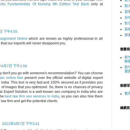
新
rbs Fundamentals Of Nursing 9th Edition Test Bank
only at
新
苗
台
彰
高
日 下午4:55
屏
ssignment Online
which are known as highly professional in all
that our experts will never disappoint you.
競賽規
新
聯
年4月7日 下午1:59
新
實
hy don't you go with someone's recommendation? You can choose
er online free
present over the official website of digital expert
 india. This tool is very fast and 100% secured as it provides you
躲避球
n of images that you optimized. So, there is no chances of privacy
ital Expert Solution is a well known seo company in india who are
教
the
best law firm seo services in india
, so you can also hire them
 law firm and get the potential clients.
總網頁
A
2021年4月7日 下午3:41