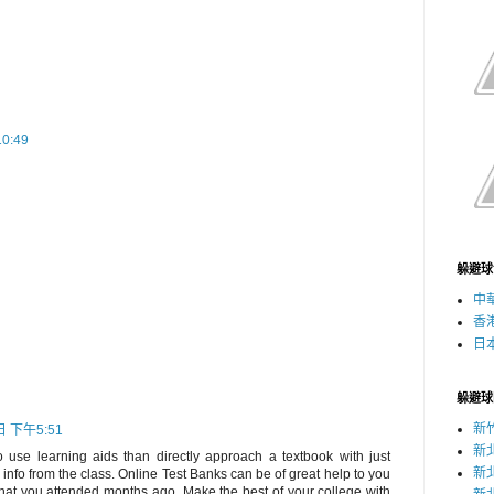
0:49
躲避球
中
香
日
躲避球
新
日 下午5:51
新
o use learning aids than directly approach a textbook with just
新
nfo from the class. Online Test Banks can be of great help to you
that you attended months ago. Make the best of your college with