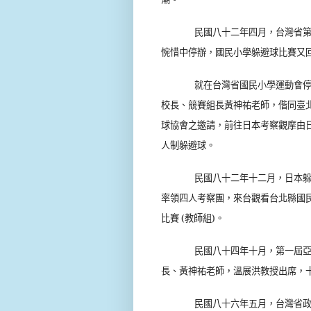
民國八十二年四月，台灣省
惋惜中停辦，國民小學躲避球比賽又
就在台灣省國民小學運動會停
校長、競賽組長黃神祐老師，偕同臺
球協會之邀請，前往日本考察觀摩由
人制躲避球。
民國八十二年十二月，日本
率領四人考察團，來台觀看台北縣國
比賽
(
教師組
)
。
民國八十四年十月，第一屆
長、黃神祐老師，溫展洪教授出席，
民國八十六年五月，台灣省