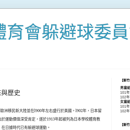
體育會躲避球委員
【新竹
男童
來與歷史
101
102年
女童
101
著歐洲移民新大陸並在
l900
年左右盛行於美國。
l902
年，日本留
102
由於運動價值深受肯定，遂於
1913
年起被列為日本學校體育教
【新竹
，在日據時代已有躲避球運動。