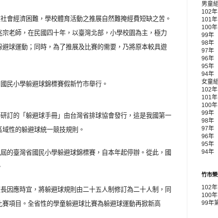
男童
102
家社會經濟困難，學校體育活動之推展自然難掩經費短缺之苦。
101
100
兆宗老師，在民國四十年，以臺灣北部，小學校園為主，極力
99年
98年
躲避球運動；同時，為了推展及比賽的需要，乃將原本較具遊
97年
96年
95年
94年
女童
屆國民小學躲避球錦標賽假新竹市舉行。
102
101
100
99年 
所研訂的「躲避球手冊」由台灣省排球協會發行，這是我國第一
98年
區域性的躲避球統一競技規則。
97年
96年
95年
九屆的臺灣省國民小學躲避球錦標賽，自本年起停辦。從此，國
94年
。
竹市榮
102
校長因應時宜，將躲避球規則由二十五人制修訂為二十人制，同
100
比賽項目。全省性的學童躲避球比賽為躲避球運動再掀新高
99年