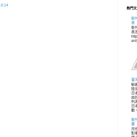
0:14
熱門文
新
表
新
表
htt
ar
e
臺
躲
陸並
日
由
列
日
動。
新
畫
月
對